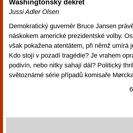
Washingtonský dekret
Jussi Adler Olsen
Demokratický guvernér Bruce Jansen právě
náskokem americké prezidentské volby. Osla
však pokažena atentátem, při němž umírá 
Kdo stojí v pozadí tragédie? Je vrahem opr
podivín, nebo nitky sahají dál? Politický thri
světoznámé série případů komisaře Mørcka
6