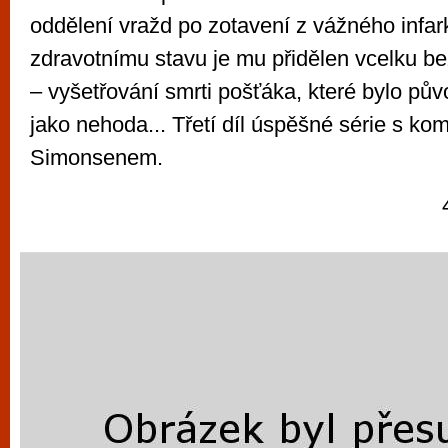
oddělení vražd po zotavení z vážného infark
zdravotnímu stavu je mu přidělen vcelku 
‒ vyšetřování smrti pošťáka, které bylo pů
jako nehoda... Třetí díl úspěšné série s 
Simonsenem.