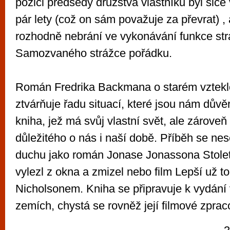
pozici předsedy družstva vlastníků byl sice
pár lety (což on sám považuje za převrat) ,
rozhodně nebrání ve vykonávání funkce str
Samozvaného strážce pořádku.
Román Fredrika Backmana o starém vztek
ztvárňuje řadu situací, které jsou nám dův
kniha, jež má svůj vlastní svět, ale zárove
důležitého o nás i naší době. Příběh se ne
duchu jako román Jonase Jonassona Stoletý
vylezl z okna a zmizel nebo film Lepší už 
Nicholsonem. Kniha se připravuje k vydání v
zemích, chystá se rovněž její filmové zprac