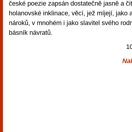
české poezie zapsán dostatečně jasně a či
holanovské inklinace, věcí, jež míjejí, jako
nároků, v mnohém i jako slavitel svého rod
básník návratů.
10
Na