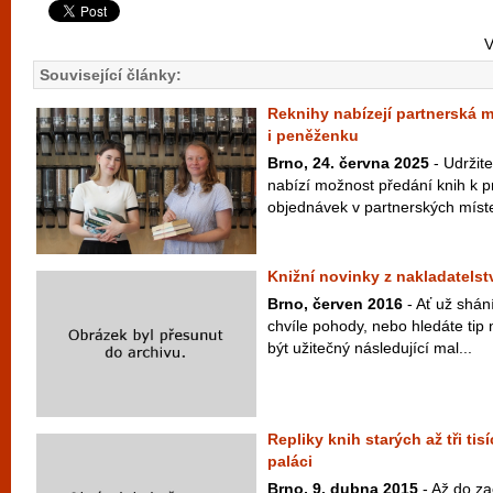
V
Související články:
Reknihy nabízejí partnerská mí
i peněženku
Brno, 24. června 2025
- Udržit
nabízí možnost předání knih k p
objednávek v partnerských místec
Knižní novinky z nakladatelst
Brno, červen 2016
- Ať už shán
chvíle pohody, nebo hledáte ti
být užitečný následující mal...
Repliky knih starých až tři tis
paláci
Brno, 9. dubna 2015
- Až do za