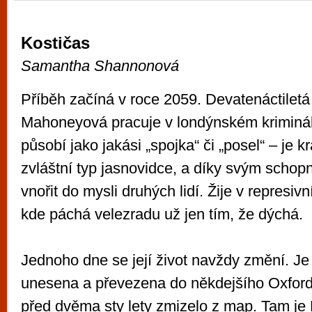
Kostičas
Samantha Shannonová
Příběh začíná v roce 2059. Devatenáctiletá
Mahoneyová pracuje v londýnském kriminál
působí jako jakási „spojka“ či „posel“ – je k
zvláštní typ jasnovidce, a díky svým scho
vnořit do mysli druhých lidí. Žije v represi
kde páchá velezradu už jen tím, že dýchá.
Jednoho dne se její život navždy změní. J
unesena a převezena do někdejšího Oxford
před dvěma sty lety zmizelo z map. Tam je