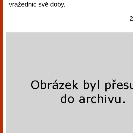
vražednic své doby.
2