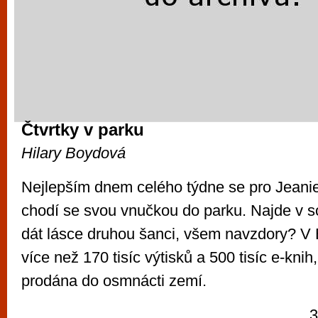
Čtvrtky v parku
Hilary Boydová
Nejlepším dnem celého týdne se pro Jeanie 
chodí se svou vnučkou do parku. Najde v 
dát lásce druhou šanci, všem navzdory? V B
více než 170 tisíc výtisků a 500 tisíc e-kni
prodána do osmnácti zemí.
3