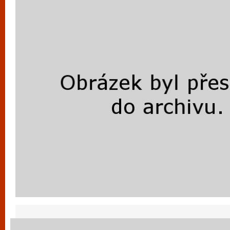
vyzkoušet různé kasinové hry. V neustál
metropoli naleznete širokou nabídku her o
po moderní automaty jak pro pravidelné n
příležitostné hráče. V...