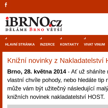
HLAVNÍ STRÁNKA
INZERCE
KONTAKTY
VIVAT VINUM
Knižní novinky z Nakladatelstv
Průvodce
kasi
Brně: Od rulet
Brno, 28. května 2014
- Ať už sháníte
automaty
vlastní chvíle pohody, nebo hledáte tip
Brno je měs
může vám být užitečný následující malý
zajímavé p
knižních novinek nakladatelství HOST.
restaurace, div
Mimo jiné je ale také místem, kde si můžet