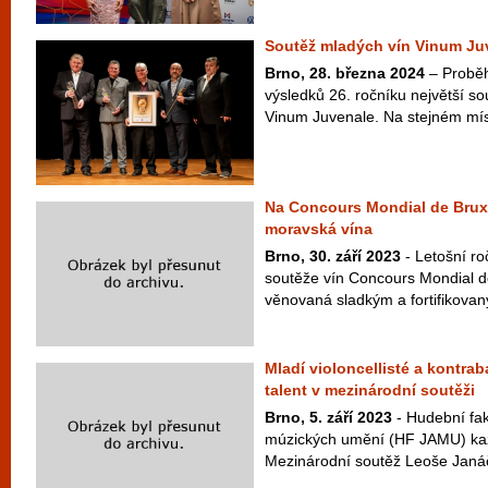
Soutěž mladých vín Vinum Juv
Brno, 28. března 2024
– Proběh
výsledků 26. ročníku největší s
Vinum Juvenale. Na stejném míst
Na Concours Mondial de Brux
moravská vína
Brno, 30. září 2023
- Letošní ro
soutěže vín Concours Mondial de
věnovaná sladkým a fortifikovan
Mladí violoncellisté a kontra
talent v mezinárodní soutěži
Brno, 5. září 2023
- Hudební fa
múzických umění (HF JAMU) kaž
Mezinárodní soutěž Leoše Janáčk