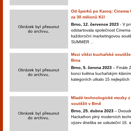
Od šperků po Karoq: Cinema C
za 30 milionů Kč!
Brno, 12. července 2023
- V pr
odstartovala společnost Cinema 
každoroční marketingovou soutě
SUMMER ...
Mezi vítězi kuchařské soutěže
Brna
Brno, 5. června 2023
– Finále Z
konci května kuchařským kláním 
kategoriích utkalo 15 nejlepších 
Mladé technologické mozky z
soutěžit v Brně
Brno, 25. dubna 2023
– Dvoude
Hackathon plný moderních techn
výzev dneška se uskuteční 16. a 