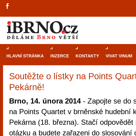
HLAVNÍ STRÁNKA
INZERCE
KONTAKTY
VIVAT VINUM
Soutěžte o lístky na Points Quar
Průvodce
kasi
Pekárně!
Brně: Od rulet
automaty
Brno, 14. února 2014
- Zapojte se do s
Brno je měs
na Points Quartet v brněnské hudební 
zajímavé p
Pekárna (18. března). Stačí odpovědět 
restaurace, div
otázku a budete zařazeni do slosování o
Mimo jiné je ale také místem, kde si můžet