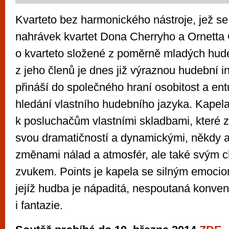
Kvarteto bez harmonického nástroje, jež se
nahrávek kvartet Dona Cherryho a Ornetta
o kvarteto složené z poměrně mladých hud
z jeho členů je dnes již výraznou hudební in
přináší do společného hraní osobitost a en
hledání vlastního hudebního jazyka. Kapel
k posluchačům vlastními skladbami, které 
svou dramatičností a dynamickými, někdy a
změnami nálad a atmosfér, ale také svým c
zvukem. Points je kapela se silným emoci
jejíž hudba je nápaditá, nespoutaná konve
i fantazie.