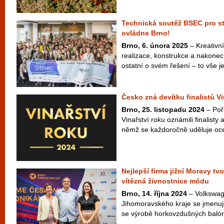
Technická soutěž BSEC pro st
ovládne Brno!
Brno, 6. února 2025
– Kreativní
realizace, konstrukce a nakonec
ostatní o svém řešení – to vše je 
Česko zná devítku finalistů V
Brno, 25. listopadu 2024
– Poř
Vinařství roku oznámili finalisty 
němž se každoročně uděluje ocen
Nejlepší firma jižní Moravy t
vítězná živnostnice módu
Brno, 14. října 2024
– Volkswag
Jihomoravského kraje se jmenuj
se výrobě horkovzdušných balónů