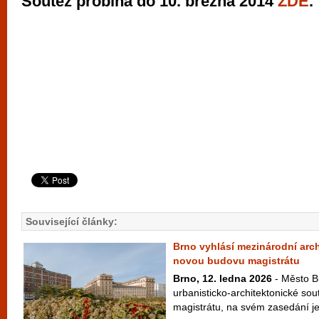
Soutěž probíhá do 10. března 2014
ZDE
.
Související články:
Brno vyhlásí mezinárodní arc
novou budovu magistrátu
Brno, 12. ledna 2026
- Město Br
urbanisticko-architektonické so
magistrátu, na svém zasedání jej