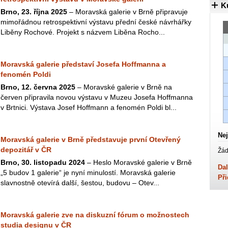
K
Brno, 23. října 2025
– Moravská galerie v Brně připravuje
mimořádnou retrospektivní výstavu přední české návrhářky
Liběny Rochové. Projekt s názvem Liběna Rocho...
Moravská galerie představí Josefa Hoffmanna a
fenomén Poldi
Brno, 12. června 2025
– Moravské galerie v Brně na
červen připravila novou výstavu v Muzeu Josefa Hoffmanna
v Brtnici. Výstava Josef Hoffmann a fenomén Poldi bl...
Nej
Moravská galerie v Brně představuje první Otevřený
depozitář v ČR
Žád
Brno, 30. listopadu 2024
– Heslo Moravské galerie v Brně
Dal
„5 budov 1 galerie“ je nyní minulostí. Moravská galerie
Při
slavnostně otevírá další, šestou, budovu – Otev...
Moravská galerie zve na diskuzní fórum o možnostech
studia designu v ČR