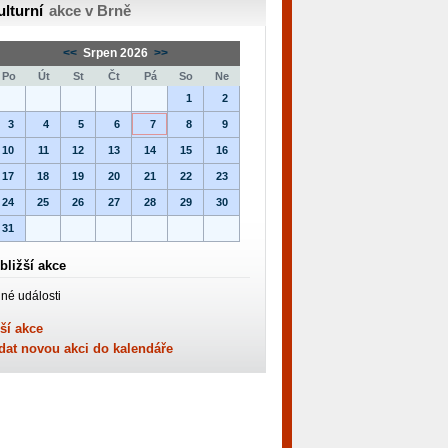
ulturní
akce v Brně
<<
Srpen 2026
>>
Po
Út
St
Čt
Pá
So
Ne
1
2
3
4
5
6
7
8
9
10
11
12
13
14
15
16
17
18
19
20
21
22
23
24
25
26
27
28
29
30
31
bližší akce
né události
ší akce
dat novou akci do kalendáře