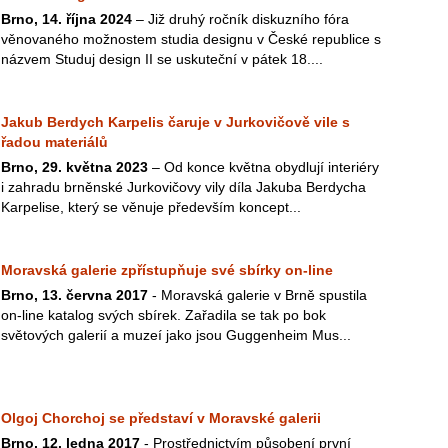
Brno, 14. října 2024
– Již druhý ročník diskuzního fóra
věnovaného možnostem studia designu v České republice s
názvem Studuj design II se uskuteční v pátek 18....
Jakub Berdych Karpelis čaruje v Jurkovičově vile s
řadou materiálů
Brno, 29. května 2023
– Od konce května obydlují interiéry
i zahradu brněnské Jurkovičovy vily díla Jakuba Berdycha
Karpelise, který se věnuje především koncept...
Moravská galerie zpřístupňuje své sbírky on-line
Brno, 13. června 2017
- Moravská galerie v Brně spustila
on-line katalog svých sbírek. Zařadila se tak po bok
světových galerií a muzeí jako jsou Guggenheim Mus...
Olgoj Chorchoj se představí v Moravské galerii
Brno, 12. ledna 2017
- Prostřednictvím působení první