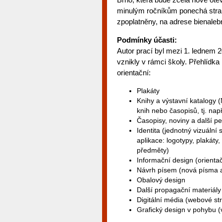
minulým ročníkům ponechá strano
zpoplatněny, na adrese bienalebr
Podmínky účasti:
Autor prací byl mezi 1. lednem 
vznikly v rámci školy. Přehlídka
orientační:
Plakáty
Knihy a výstavní katalogy (
knih nebo časopisů, tj. např
Časopisy, noviny a další pe
Identita (jednotný vizuální s
aplikace: logotypy, plakáty
předměty)
Informační design (orienta
Návrh písem (nová písma a p
Obalový design
Další propagační materiály 
Digitální média (webové str
Grafický design v pohybu (v