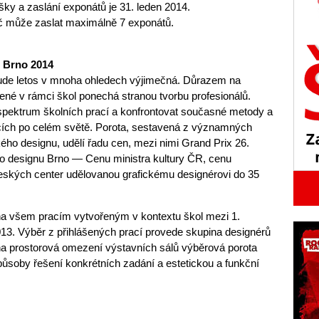
ášky a zaslání exponátů je 31. leden 2014.
č může zaslat maximálně 7 exponátů.
e Brno 2014
bude letos v mnoha ohledech výjimečná. Důrazem na
ené v rámci škol ponechá stranou tvorbu profesionálů.
é spektrum školních prací a konfrontovat současné metody a
ucích po celém světě. Porota, sestavená z významných
ého designu, udělí řadu cen, mezi nimi Grand Prix 26.
ho designu Brno — Cenu ministra kultury ČR, cenu
ských center udělovanou grafickému designérovi do 35
ena všem pracím vytvořeným v kontextu škol mezi 1.
13. Výběr z přihlášených prací provede skupina designérů
na prostorová omezení výstavních sálů výběrová porota
ůsoby řešení konkrétních zadání a estetickou a funkční