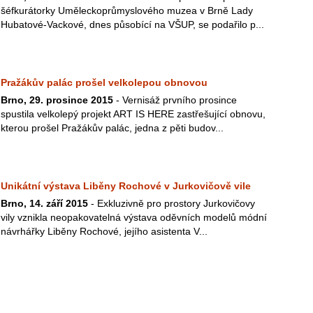
šéfkurátorky Uměleckoprůmyslového muzea v Brně Lady
Hubatové-Vackové, dnes působící na VŠUP, se podařilo p...
Pražákův palác prošel velkolepou obnovou
Brno, 29. prosince 2015
- Vernisáž prvního prosince
spustila velkolepý projekt ART IS HERE zastřešující obnovu,
kterou prošel Pražákův palác, jedna z pěti budov...
Unikátní výstava Liběny Rochové v Jurkovičově vile
Brno, 14. září 2015
- Exkluzivně pro prostory Jurkovičovy
vily vznikla neopakovatelná výstava oděvních modelů módní
návrhářky Liběny Rochové, jejího asistenta V...