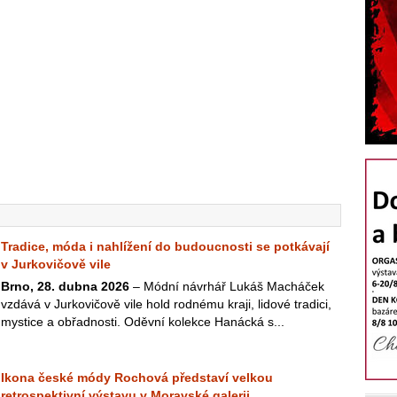
Tradice, móda i nahlížení do budoucnosti se potkávají
v Jurkovičově vile
Brno, 28. dubna 2026
– Módní návrhář Lukáš Macháček
vzdává v Jurkovičově vile hold rodnému kraji, lidové tradici,
mystice a obřadnosti. Oděvní kolekce Hanácká s...
Ikona české módy Rochová představí velkou
retrospektivní výstavu v Moravské galerii