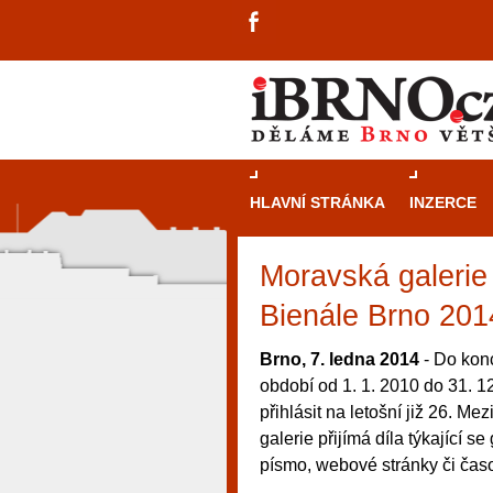
HLAVNÍ STRÁNKA
INZERCE
Moravská galerie 
Bienále Brno 201
Brno, 7. ledna 2014
- Do konc
období od 1. 1. 2010 do 31. 1
přihlásit na letošní již 26. M
galerie přijímá díla týkající s
písmo, webové stránky či časo
návštěvníky, tak pro příležitostné h