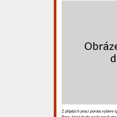
Z přijatých prací porota vybere 
Brno, která bude zcela nově ote