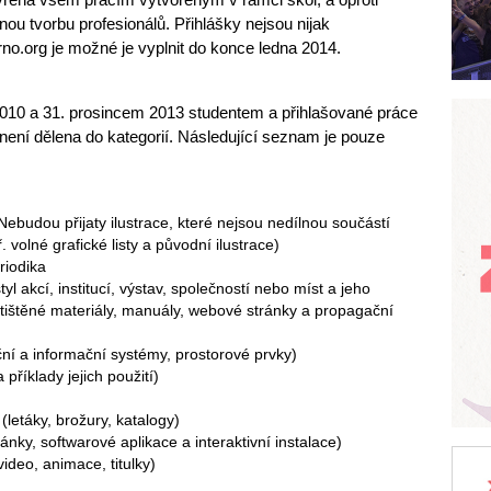
u tvorbu profesionálů. Přihlášky nejsou nijak
no.org je možné je vyplnit do konce ledna 2014.
2010 a 31. prosincem 2013 studentem a přihlašované práce
 není dělena do kategorií. Následující seznam je pouze
Nebudou přijaty ilustrace, které nejsou nedílnou součástí
. volné grafické listy a původní ilustrace)
riodika
tyl akcí, institucí, výstav, společností nebo míst a jeho
, tištěné materiály, manuály, webové stránky a propagační
ční a informační systémy, prostorové prvky)
říklady jejich použití)
(letáky, brožury, katalogy)
ánky, softwarové aplikace a interaktivní instalace)
ideo, animace, titulky)