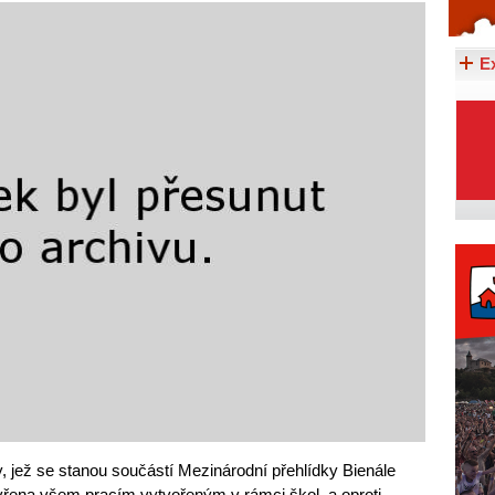
Celý článek...
E
ty, jež se stanou součástí Mezinárodní přehlídky Bienále
vřena všem pracím vytvořeným v rámci škol, a oproti