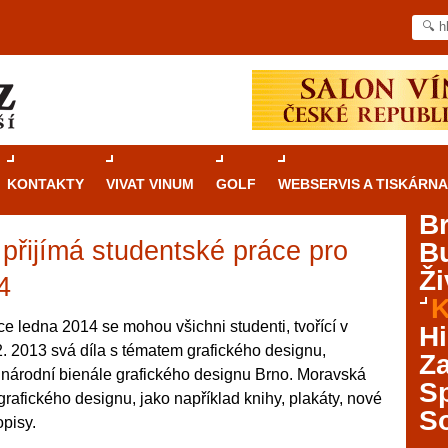
KONTAKTY
VIVAT VINUM
GOLF
WEBSERVIS A TISKÁRNA
B
přijímá studentské práce pro
B
Průvodce
kasinovými hrami v Brně: Od
Ži
rulety po video automaty
4
K
Brno je městem známým pro zajímavé památky, skvělé
e ledna 2014 se mohou všichni studenti, tvořící v
Hi
restaurace, divadla a univerzity. Mimo jiné je ale také
2. 2013 svá díla s tématem grafického designu,
Za
místem, kde si můžete legálně a bezpečně vyzkoušet
ezinárodní bienále grafického designu Brno. Moravská
různé kasinové hry. V neustále kvetoucí moravské
S
e grafického designu, jako například knihy, plakáty, nové
metropoli naleznete širokou nabídku her od klasické
S
pisy.
rulety až po moderní automaty jak pro pravidelné
ráče. V...