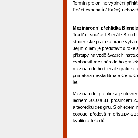
Termín pro online vyplnění přihl
Počet exponátů / Každý uchaze
Mezinárodní přehlídka Bienél
Tradiční součást Bienále Brno 
studentské práce a práce vytvoř
Jejím cílem je představit širok
přístupy na vzdělávacích instit
osobností mezinárodního grafick
mezinárodního bienále grafické
primátora města Brna a Cenu Če
let.
Mezinárodní přehlídka je otevř
lednem 2010 a 31. prosincem 20
a teoretiků designu. S ohledem 
posoudí především přístupy a zp
kvalitu artefaktů.