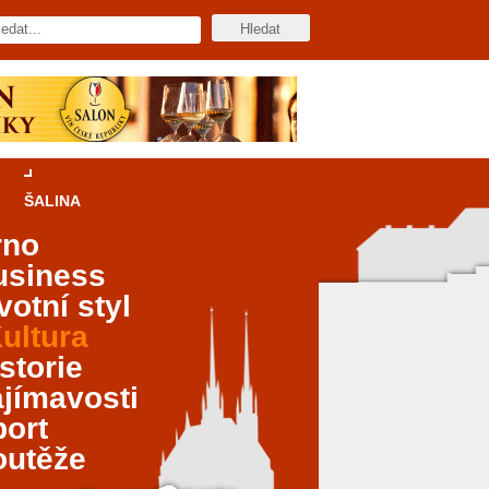
ŠALINA
rno
usiness
votní styl
ultura
storie
jímavosti
port
outěže