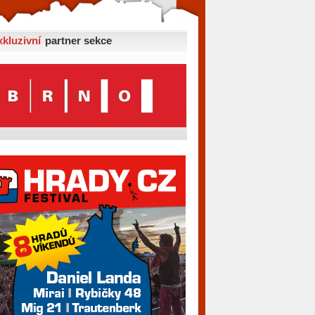
xkluzivní
partner sekce