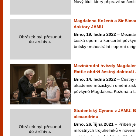
Nový titul, který připravil se šesti
Magdalena Kožená a Sir Simon
doktory JAMU
Brno, 19. ledna 2022
– Mezinár
česká operní a koncertní pěvk
britský orchestrální i operní diri
Mezinárodní hvězdy Magdalen
Rattle obdrží čestný doktorá
Brno, 14. ledna 2022
– Čestný 
akademie múzických umění získá
pěvkyně Magdalena Kožená a také 
Studentský Cyrano z JAMU: B
alexandrínu
Brno, 26. října 2021
– Příběh je
milostných trojúhelníků v nové