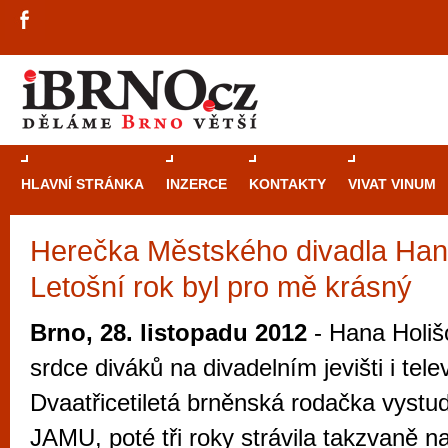
HLAVNÍ STRÁNKA
INZERCE
KONTAKTY
VIVAT VINUM
Herečka Městského divadla Han
Průvodce
kasi
Letošní rok byl pro mě krásný
Brně: Od rulet
automaty
Brno, 28. listopadu 2012
- Hana Holišo
Brno je měs
srdce diváků na divadelním jevišti i tel
zajímavé p
Dvaatřicetiletá brněnská rodačka vystu
restaurace, div
JAMU, poté tři roky strávila takzvaně n
Mimo jiné je ale také místem, kde si můžet