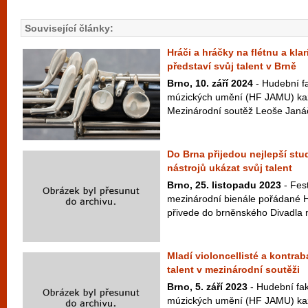
Související články:
Hráči a hráčky na flétnu a kla
představí svůj talent v Brně
Brno, 10. září 2024
- Hudební f
múzických umění (HF JAMU) kaž
Mezinárodní soutěž Leoše Janáčk
Do Brna přijedou nejlepší stu
nástrojů ukázat svůj talent
Brno, 25. listopadu 2023
- Fest
mezinárodní bienále pořádané 
přivede do brněnského Divadla na
Mladí violoncellisté a kontra
talent v mezinárodní soutěži
Brno, 5. září 2023
- Hudební fa
múzických umění (HF JAMU) kaž