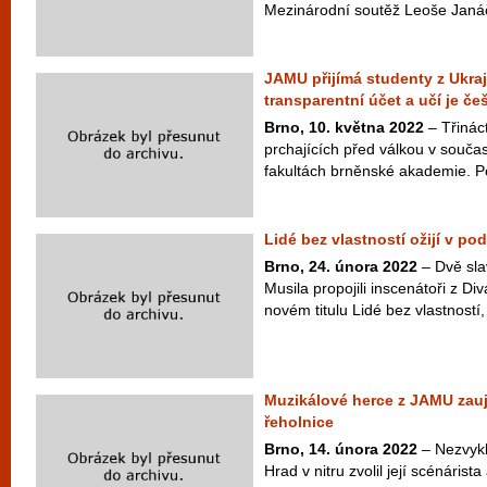
Mezinárodní soutěž Leoše Janáčk
JAMU přijímá studenty z Ukraj
transparentní účet a učí je če
Brno, 10. května 2022
– Třinác
prchajících před válkou v souč
fakultách brněnské akademie. Po
Lidé bez vlastností ožijí v p
Brno, 24. února 2022
– Dvě sla
Musila propojili inscenátoři z Di
novém titulu Lidé bez vlastností,
Muzikálové herce z JAMU zauj
řeholnice
Brno, 14. února 2022
– Nezvyklo
Hrad v nitru zvolil její scénáris