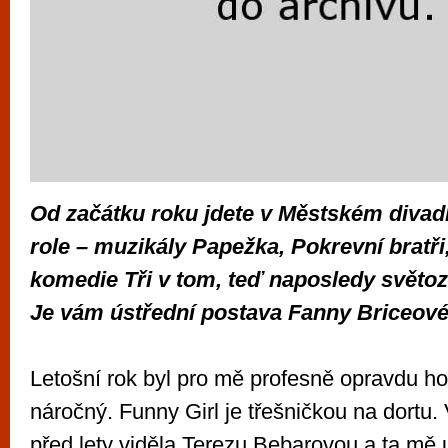
Od začátku roku jdete v Městském divadl
role – muzikály Papežka, Pokrevní bratři
komedie Tři v tom, teď naposledy světo
Je vám ústřední postava Fanny Briceové
Letošní rok byl pro mě profesně opravdu h
náročný. Funny Girl je třešničkou na dortu.
před lety viděla Terezu Bebarovou a ta mě u