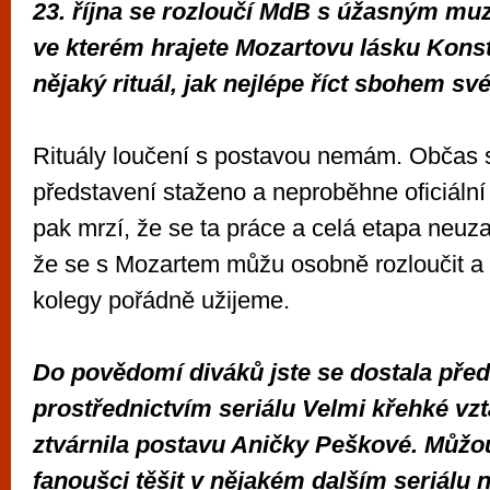
23. října se rozloučí MdB s úžasným muz
ve kterém hrajete Mozartovu lásku Kons
nějaký rituál, jak nejlépe říct sbohem sv
Rituály loučení s postavou nemám. Občas s
představení staženo a neproběhne oficiální
pak mrzí, že se ta práce a celá etapa neuz
že se s Mozartem můžu osobně rozloučit a ž
kolegy pořádně užijeme.
Do povědomí diváků jste se dostala pře
prostřednictvím seriálu Velmi křehké vzt
ztvárnila postavu Aničky Peškové. Můžou
fanoušci těšit v nějakém dalším seriálu 