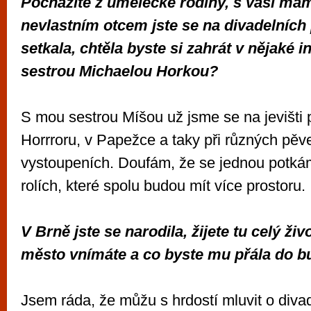
Pocházíte z umělecké rodiny, s vaší mam
nevlastním otcem jste se na divadelních
setkala, chtěla byste si zahrát v nějaké i
sestrou Michaelou Horkou?
S mou sestrou Míšou už jsme se na jevišti p
Horrroru, v Papežce a taky při různých pě
vystoupeních. Doufám, že se jednou potkám
rolích, které spolu budou mít více prostoru.
V Brně jste se narodila, žijete tu celý ži
město vnímáte a co byste mu přála do 
Jsem ráda, že můžu s hrdostí mluvit o diva