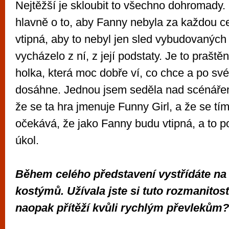
Nejtěžší je skloubit to všechno dohromady.
hlavně o to, aby Fanny nebyla za každou 
vtipná, aby to nebyl jen sled vybudovaných
vycházelo z ní, z její podstaty. Je to praštěn
holka, která moc dobře ví, co chce a po sv
dosáhne. Jednou jsem seděla nad scénářem
že se ta hra jmenuje Funny Girl, a že se t
očekává, že jako Fanny budu vtipná, a to p
úkol.
Během celého představení vystřídáte na
kostýmů. Užívala jste si tuto rozmanitost
naopak přítěží kvůli rychlým převlekům?