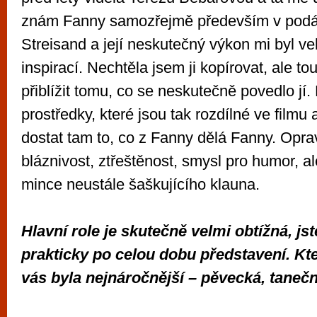
znám Fanny samozřejmě především v podá
Streisand a její neskutečný výkon mi byl ve
inspirací. Nechtěla jsem ji kopírovat, ale to
přiblížit tomu, co se neskutečně povedlo jí.
prostředky, které jsou tak rozdílné ve filmu 
dostat tam to, co z Fanny dělá Fanny. Opra
bláznivost, ztřeštěnost, smysl pro humor, al
mince neustále šaškujícího klauna.
Hlavní role je skutečně velmi obtížná, jste
prakticky po celou dobu představení. Kte
vás byla nejnáročnější – pěvecká, taneč