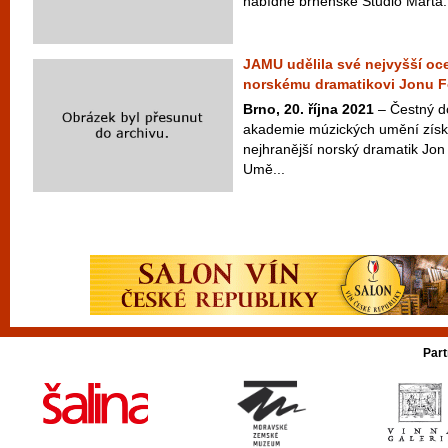
nabídne brněnské Studio Marta.
JAMU udělila své nejvyšší oc
norskému dramatikovi Jonu 
Brno, 20. října 2021
– Čestný d
akademie múzických umění získa
nejhranější norský dramatik Jon
Umě...
Part