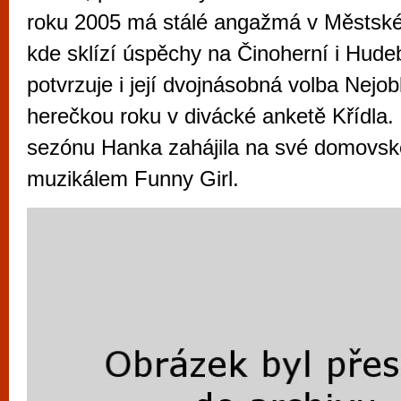
vyzkoušet různé kasinové hry. V neustál
roku 2005 má stálé angažmá v Městské
metropoli naleznete širokou nabídku her o
kde sklízí úspěchy na Činoherní i Hude
po moderní automaty jak pro pravidelné n
potvrzuje i její dvojnásobná volba Nejob
příležitostné hráče. V...
herečkou roku v divácké anketě Křídla.
sezónu Hanka zahájila na své domovsk
muzikálem Funny Girl.