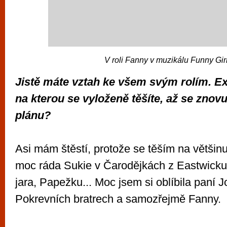
V roli Fanny v muzikálu Funny Gir
Jistě máte vztah ke všem svým rolím. Exi
na kterou se vyloženě těšíte, až se znov
plánu?
Asi mám štěstí, protože se těším na většin
moc ráda Sukie v Čarodějkách z Eastwicku
jara, Papežku... Moc jsem si oblíbila paní 
Pokrevních bratrech a samozřejmě Fanny.