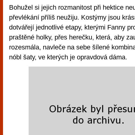
Bohužel si jejich rozmanitost při hektice ne
převlékání příliš neužiju. Kostýmy jsou krá
dotvářejí jednotlivé etapy, kterými Fanny p
praštěné holky, přes herečku, která, aby za
rozesmála, navleče na sebe šílené kombina
nóbl šaty, ve kterých je opravdová dáma.