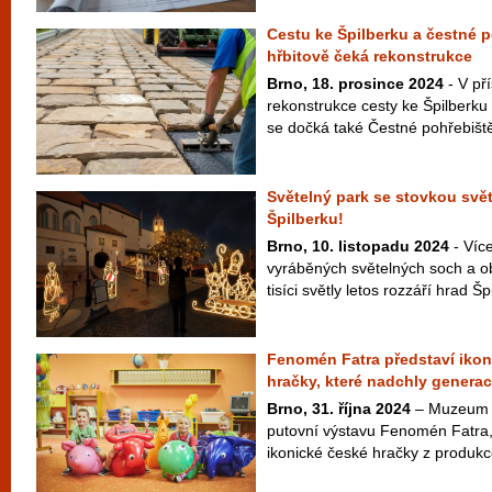
Cestu ke Špilberku a čestné 
hřbitově čeká rekonstrukce
Brno, 18. prosince 2024
- V pří
rekonstrukce cesty ke Špilberku
se dočká také Čestné pohřebiště
Světelný park se stovkou svě
Špilberku!
Brno, 10. listopadu 2024
- Víc
vyráběných světelných soch a ob
tisíci světly letos rozzáří hrad Šp
Fenomén Fatra představí iko
hračky, které nadchly genera
Brno, 31. října 2024
– Muzeum m
putovní výstavu Fenomén Fatra,
ikonické české hračky z produkce