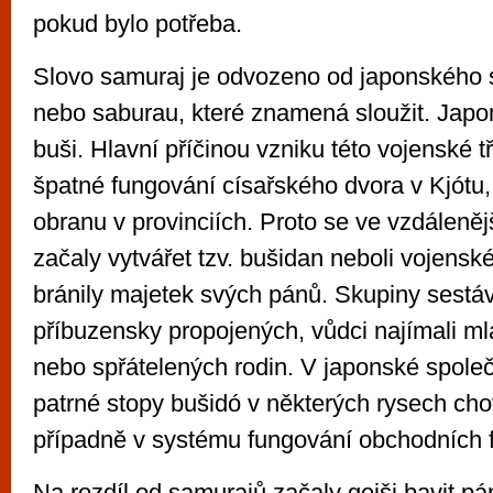
pokud bylo potřeba.
Slovo samuraj je odvozeno od japonského
nebo saburau, které znamená sloužit. Japo
buši. Hlavní příčinou vzniku této vojenské t
špatné fungování císařského dvora v Kjótu,
obranu v provinciích. Proto se ve vzdáleněj
začaly vytvářet tzv. bušidan neboli vojenské
bránily majetek svých pánů. Skupiny sestáv
příbuzensky propojených, vůdci najímali m
nebo spřátelených rodin. V japonské spole
patrné stopy bušidó v některých rysech cho
případně v systému fungování obchodních f
Na rozdíl od samurajů začaly gejši bavit p