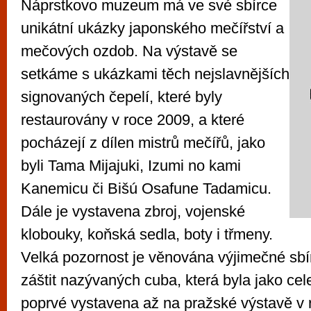
Náprstkovo muzeum má ve své sbírce
unikátní ukázky japonského mečířství a
mečových ozdob. Na výstavě se
setkáme s ukázkami těch nejslavnějších
signovaných čepelí, které byly
restaurovány v roce 2009, a které
pocházejí z dílen mistrů mečířů, jako
byli Tama Mijajuki, Izumi no kami
Kanemicu či Bišú Osafune Tadamicu.
Dále je vystavena zbroj, vojenské
klobouky, koňská sedla, boty i třmeny.
Velká pozornost je věnována výjimečné sb
záštit nazývaných cuba, která byla jako ce
poprvé vystavena až na pražské výstavě v 