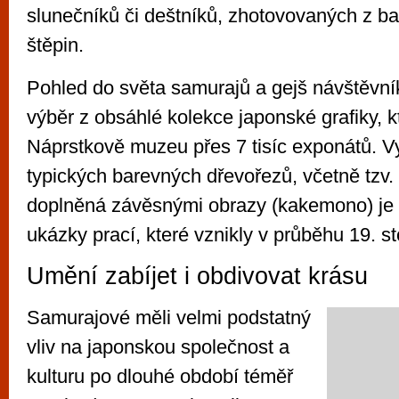
slunečníků či deštníků, zhotovovaných z 
štěpin.
Pohled do světa samurajů a gejš návštěvník
výběr z obsáhlé kolekce japonské grafiky, kt
Náprstkově muzeu přes 7 tisíc exponátů. V
typických barevných dřevořezů, včetně tzv.
doplněná závěsnými obrazy (kakemono) je
ukázky prací, které vznikly v průběhu 19. sto
Umění zabíjet i obdivovat krásu
Samurajové měli velmi podstatný
vliv na japonskou společnost a
kulturu po dlouhé období téměř