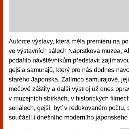
Autorce výstavy, která měla premiéru na p
ve výstavních sálech Náprstkova muzea, A
podařilo návštěvníkům představit zajímav
gejš a samurajů, který pro nás dodnes nav
starého Japonska. Zatímco samurajové, jej
mečové záštity a další výstroj už dnes opra
v muzejních sbírkách, v historických filmec
seriálech, gejši, byť v redukovaném počtu, s
součástí i dnešního moderního japonského ž