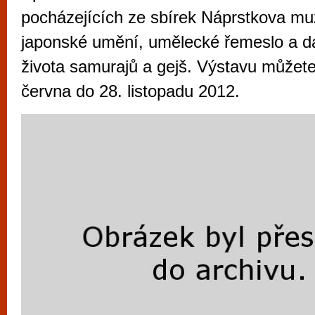
vyzkoušet různé kasinové hry. V neustál
pocházejících ze sbírek Náprstkova muz
metropoli naleznete širokou nabídku her o
japonské umění, umělecké řemeslo a da
po moderní automaty jak pro pravidelné n
života samurajů a gejš. Výstavu můžete 
příležitostné hráče. V...
června do 28. listopadu 2012.