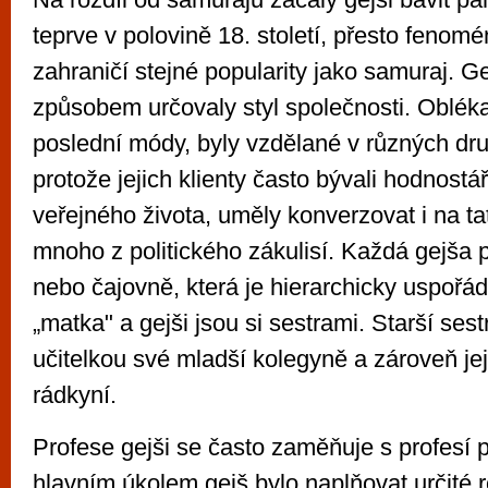
teprve v polovině 18. století, přesto fenom
zahraničí stejné popularity jako samuraj. G
způsobem určovaly styl společnosti. Obléka
poslední módy, byly vzdělané v různých dr
protože jejich klienty často bývali hodnostář
veřejného života, uměly konverzovat i na ta
mnoho z politického zákulisí. Každá gejša p
nebo čajovně, která je hierarchicky uspoř
„matka" a gejši jsou si sestrami. Starší sest
učitelkou své mladší kolegyně a zároveň její
rádkyní.
Profese gejši se často zaměňuje s profesí pr
hlavním úkolem gejš bylo naplňovat určité 