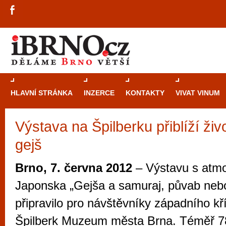
HLAVNÍ STRÁNKA
INZERCE
KONTAKTY
VIVAT VINUM
Výstava na Špilberku přiblíží ži
Průvodce
kasi
gejš
Brně: Od rulet
automaty
Brno, 7. června 2012
– Výstavu s atm
Brno je měs
Japonska „Gejša a samuraj, půvab neb
zajímavé p
připravilo pro návštěvníky západního kř
restaurace, div
Špilberk Muzeum města Brna. Téměř 7
Mimo jiné je ale také místem, kde si můžet