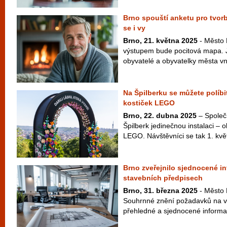
Brno spouští anketu pro tvor
se i vy
Brno, 21. května 2025
- Město 
výstupem bude pocitová mapa. Jej
obyvatelé a obyvatelky města vn
Na Špilberku se můžete políbi
kostiček LEGO
Brno, 22. dubna 2025
– Společ
Špilberk jedinečnou instalaci – 
LEGO. Návštěvníci se tak 1. kvě
Brno zveřejnilo sjednocené i
stavebních předpisech
Brno, 31. března 2025
- Město 
Souhrnné znění požadavků na vý
přehledné a sjednocené informac