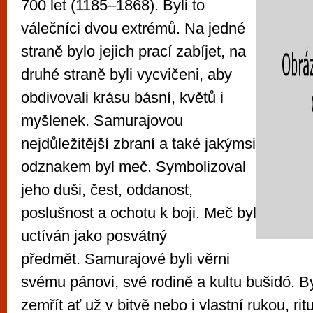
700 let (1185–1868). Byli to
válečníci dvou extrémů. Na jedné
straně bylo jejich prací zabíjet, na
druhé straně byli vycvičeni, aby
obdivovali krásu básní, květů i
myšlenek. Samurajovou
nejdůležitější zbraní a také jakýmsi
odznakem byl meč. Symbolizoval
jeho duši, čest, oddanost,
poslušnost a ochotu k boji. Meč byl
uctíván jako posvátný
předmět. Samurajové byli věrni
svému pánovi, své rodině a kultu bušidó. By
zemřít ať už v bitvě nebo i vlastní rukou, ri