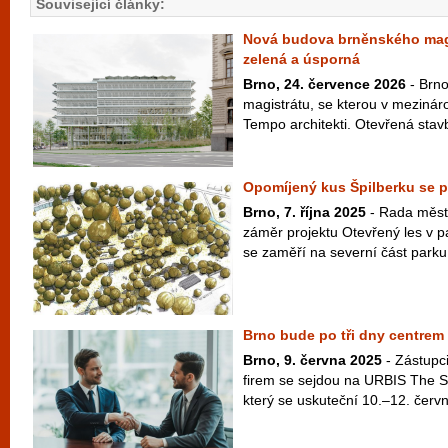
Související články:
Nová budova brněnského magi
zelená a úsporná
Brno, 24. července 2026
- Brn
magistrátu, se kterou v mezináro
Tempo architekti. Otevřená stavb
Opomíjený kus Špilberku se p
Brno, 7. října 2025
- Rada města
záměr projektu Otevřený les v pa
se zaměří na severní část parku 
Brno bude po tři dny centrem 
Brno, 9. června 2025
- Zástupc
firem se sejdou na URBIS The S
který se uskuteční 10.–12. červ