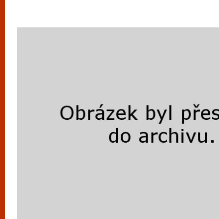
vyzkoušet různé kasinové hry. V neustál
metropoli naleznete širokou nabídku her o
po moderní automaty jak pro pravidelné n
příležitostné hráče. V...