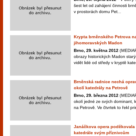
šest let od zahájení činnosti b
v prostorách domu Pet...
Krypta brněnského Petrova na
jihomoravských Madon
Brno, 29. května 2012
(MEDIAFA
obrazy historických Madon starýc
vidět lidé od středy v kryptě kate
Brněnská radnice nechá oprav
okolí katedrály na Petrově
Brno, 29. března 2012
(MEDIAFA
okolí jedné ze svých dominant, k
na Petrově. Ve čtvrtek to řekl p
Janáčkova opera poděkovala
katedrále svým příznivcům