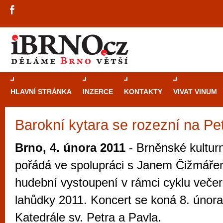
HLAVNÍ STRÁNKA
INZERCE
KONTAKTY
VIVAT VINUM
Barokní kytara se rozezní na Pe
Průvodce
kasi
Brně: Od rulet
Brno, 4. února 2011
- Brněnské kultur
automaty
pořádá ve spolupráci s Janem Čižmáře
Brno je měs
hudební vystoupení v rámci cyklu veče
zajímavé p
lahůdky 2011. Koncert se koná 8. února
restaurace, div
Katedrále sv. Petra a Pavla.
Mimo jiné je ale také místem, kde si můžet