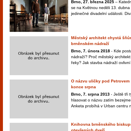
Brno, 27. března 2025
– Katedr
se na Květnou neděli 13. dubna 
jedinečné divadelní události. Div
Městský architekt chystá šň
brněnském nádraží
Brno, 7. února 2018
- Kde post
nádraží? Proč městský architekt
řeky? Jak stavba nádraží ovlivní 
O názvu uličky pod Petrovem
konce srpna
Brno, 7. srpna 2013
- Ještě tři
hlasovat o názvu zatím bezejme
Anketa probíhá v Urban centru na
Knihovna brněnského biskups
otevřených dveří