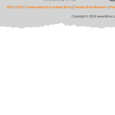
RSS
|
CCB
|
Tvorba webových stránek Brno
|
Časopis Brno Business
|
Fot
Copyright © 2024 www.iBrno.c