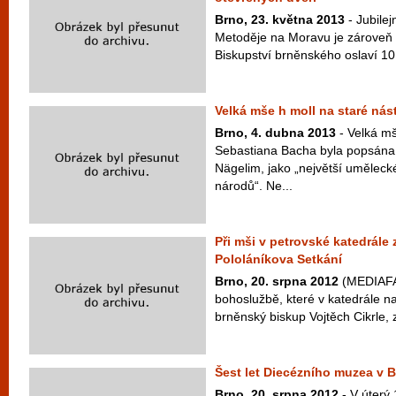
Brno, 23. května 2013
- Jubilej
Metoděje na Moravu je zároveň
Biskupství brněnského oslaví 10.
Velká mše h moll na staré nás
Brno, 4. dubna 2013
- Velká m
Sebastiana Bacha byla popsá
Nägelim, jako „největší uměleck
národů“. Ne...
Při mši v petrovské katedrále
Pololáníkova Setkání
Brno, 20. srpna 2012
(MEDIAFAX)
bohoslužbě, které v katedrále n
brněnský biskup Vojtěch Cikrle, 
Šest let Diecézního muzea v 
Brno, 20. srpna 2012
- V úterý