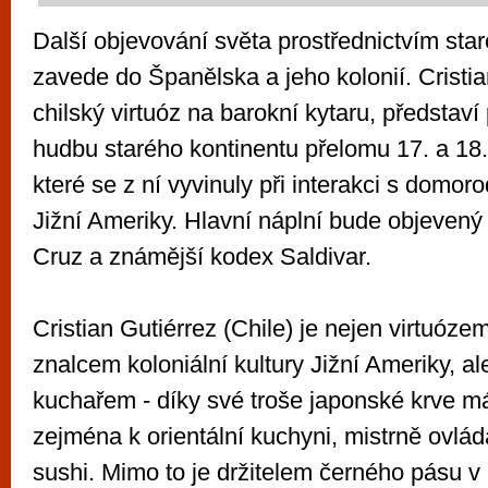
Další objevování světa prostřednictvím sta
zavede do Španělska a jeho kolonií. Cristia
chilský virtuóz na barokní kytaru, představí 
hudbu starého kontinentu přelomu 17. a 18. 
které se z ní vyvinuly při interakci s domor
Jižní Ameriky. Hlavní náplní bude objeven
Cruz a známější kodex Saldivar.
Cristian Gutiérrez (Chile) je nejen virtuóze
znalcem koloniální kultury Jižní Ameriky, al
kuchařem - díky své troše japonské krve má
zejména k orientální kuchyni, mistrně ovlád
sushi. Mimo to je držitelem černého pásu v 