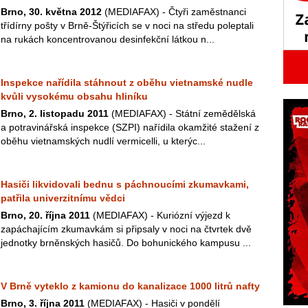
Brno, 30. května 2012
(MEDIAFAX) - Čtyři zaměstnanci
třídírny pošty v Brně-Štýřicích se v noci na středu poleptali
na rukách koncentrovanou desinfekční látkou n...
Inspekce nařídila stáhnout z oběhu vietnamské nudle
kvůli vysokému obsahu hliníku
Brno, 2. listopadu 2011
(MEDIAFAX) - Státní zemědělská
a potravinářská inspekce (SZPI) nařídila okamžité stažení z
oběhu vietnamských nudlí vermicelli, u kterýc...
Hasiči likvidovali bednu s páchnoucími zkumavkami,
patřila univerzitnímu vědci
Brno, 20. října 2011
(MEDIAFAX) - Kuriózní výjezd k
zapáchajícím zkumavkám si připsaly v noci na čtvrtek dvě
jednotky brněnských hasičů. Do bohunického kampusu ...
V Brně vyteklo z kamionu do kanalizace 1000 litrů nafty
Brno, 3. října 2011
(MEDIAFAX) - Hasiči v pondělí