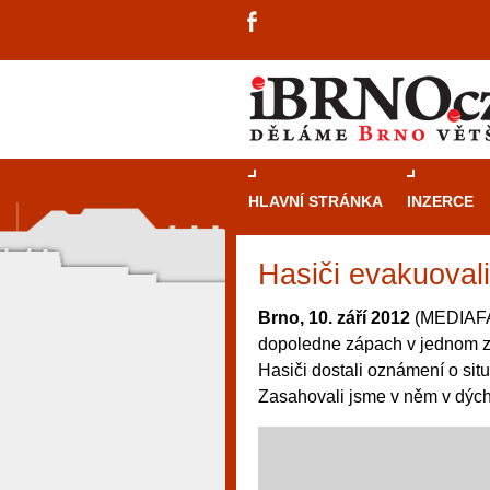
HLAVNÍ STRÁNKA
INZERCE
Hasiči evakuoval
Brno, 10. září 2012
(MEDIAFAX
dopoledne zápach v jednom z 
Hasiči dostali oznámení o situ
Zasahovali jsme v něm v dýcha
návštěvníky, tak pro příležitostné h