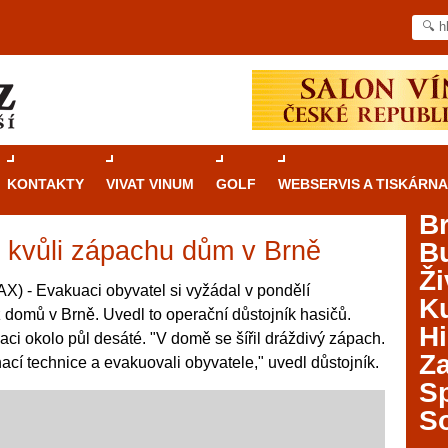
KONTAKTY
VIVAT VINUM
GOLF
WEBSERVIS A TISKÁRNA
B
i kvůli zápachu dům v Brně
B
Průvodce
kasinovými hrami v Brně: Od
Ži
rulety po video automaty
) - Evakuaci obyvatel si vyžádal v pondělí
Ku
domů v Brně. Uvedl to operační důstojník hasičů.
Brno je městem známým pro zajímavé památky, skvělé
Hi
aci okolo půl desáté. "V domě se šířil dráždivý zápach.
restaurace, divadla a univerzity. Mimo jiné je ale také
Za
cí technice a evakuovali obyvatele," uvedl důstojník.
místem, kde si můžete legálně a bezpečně vyzkoušet
různé kasinové hry. V neustále kvetoucí moravské
S
metropoli naleznete širokou nabídku her od klasické
S
rulety až po moderní automaty jak pro pravidelné
ráče. V...