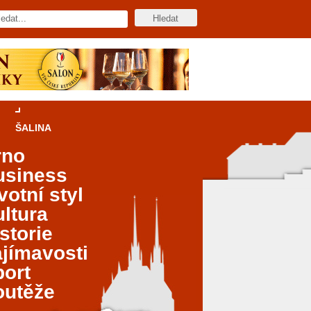
ŠALINA
rno
usiness
votní styl
ltura
storie
jímavosti
port
outěže