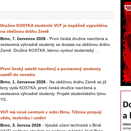
Družice KOSTKA studentů VUT je úspěšně vypuštěna
na oběžnou dráhu Země
Brno, 7. července 2026
- První česká družice navržená a
sestavená výhradně studenty se dostala na oběžnou dráhu
Země. Družice KOSTKA, kterou vyvinul studentský ...
První český satelit navržený a postavený studenty
zamíří do vesmíru
Brno, 1. července 2026
- Na oběžnou dráhu Země se již
brzy vydá KOSTKA, první česká družice navržená a
sestavená výhradně studenty. Projekt studentského týmu
YS...
VUT má nové centrum v srdci Brna. Tržnice propojí
vědu, techniku i umění
Brno, 3. června 2026
- Vysoké učení technické v Brně