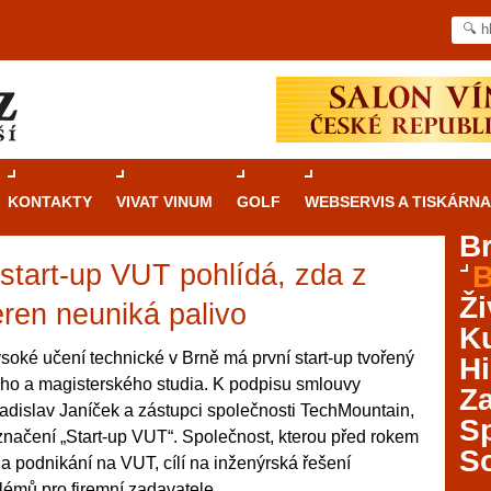
KONTAKTY
VIVAT VINUM
GOLF
WEBSERVIS A TISKÁRNA
B
start-up VUT pohlídá, zda z
B
Průvodce
kasinovými hrami v Brně: Od
Ži
rulety po video automaty
eren neuniká palivo
Ku
Brno je městem známým pro zajímavé památky, skvělé
soké učení technické v Brně má první start-up tvořený
Hi
restaurace, divadla a univerzity. Mimo jiné je ale také
ho a magisterského studia. K podpisu smlouvy
Za
místem, kde si můžete legálně a bezpečně vyzkoušet
adislav Janíček a zástupci společnosti TechMountain,
různé kasinové hry. V neustále kvetoucí moravské
S
 označení „Start-up VUT“. Společnost, kterou před rokem
metropoli naleznete širokou nabídku her od klasické
S
 a podnikání na VUT, cílí na inženýrská řešení
rulety až po moderní automaty jak pro pravidelné
ráče. V...
lémů pro firemní zadavatele.