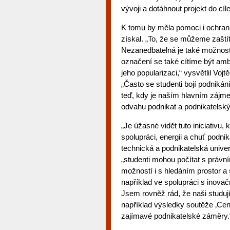
vývoji a dotáhnout projekt do cíle
K tomu by měla pomoci i ochran
získal. „To, že se můžeme zaští
Nezanedbatelná je také možnost v
označení se také cítíme být amb
jeho popularizaci,“ vysvětlil Voj
„Často se studenti bojí podniká
teď, kdy je naším hlavním záj
odvahu podnikat a podnikatelský 
„Je úžasné vidět tuto iniciativu,
spolupráci, energii a chuť podni
technická a podnikatelská univer
„studenti mohou počítat s prá
možností i s hledáním prostor a 
například ve spolupráci s inov
Jsem rovněž rád, že naši studujíc
například výsledky soutěže ‚Cen
zajímavé podnikatelské záměry.