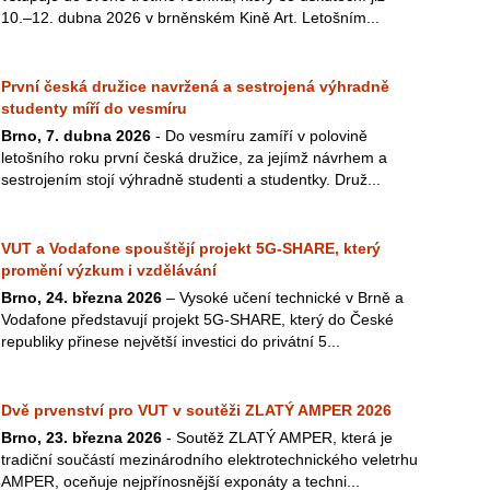
10.–12. dubna 2026 v brněnském Kině Art. Letošním...
První česká družice navržená a sestrojená výhradně
studenty míří do vesmíru
Brno, 7. dubna 2026
- Do vesmíru zamíří v polovině
letošního roku první česká družice, za jejímž návrhem a
sestrojením stojí výhradně studenti a studentky. Druž...
VUT a Vodafone spouštějí projekt 5G-SHARE, který
promění výzkum i vzdělávání
Brno, 24. března 2026
– Vysoké učení technické v Brně a
Vodafone představují projekt 5G-SHARE, který do České
republiky přinese největší investici do privátní 5...
Dvě prvenství pro VUT v soutěži ZLATÝ AMPER 2026
Brno, 23. března 2026
- Soutěž ZLATÝ AMPER, která je
tradiční součástí mezinárodního elektrotechnického veletrhu
AMPER, oceňuje nejpřínosnější exponáty a techni...