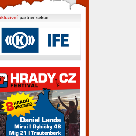
xkluzivní
partner sekce