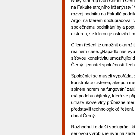
Nový start-up tvoří Antonín Čern
na Fakultě strojního inženýrství
rozvoj podniku na Fakultě podnik
Argo, na kterém spolupracovali
společnému podnikání byla poptá
cisteren, se kterou je oslovila 
Cílem řešení je umožnit okamžit
reálném čase. „Napadlo nás využí
síťovou konektivitu umožňující d
Černý, jednatel společnosti Tec
Společníci se museli vypořádat
konstrukce cisteren, alespoň mě
splnění norem na fungování zař
má podobu objímky, která se při
ultrazvukové vlny průběžně měří
představili technologické řešení,
dodal Černý.
Rozhodnutí o další spolupráci, 
sériovou výrobu, je nyní na zadava