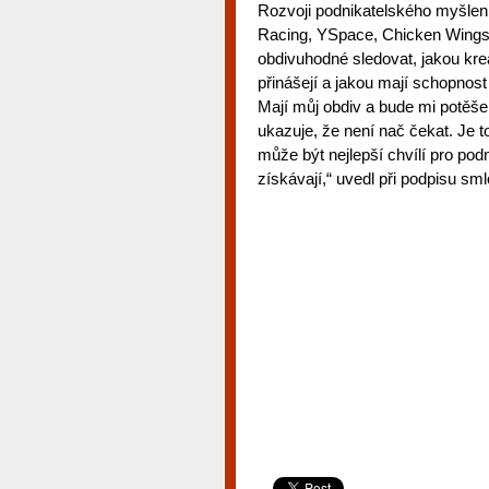
Rozvoji podnikatelského myšlení
Racing, YSpace, Chicken Wings n
obdivuhodné sledovat, jakou kreat
přinášejí a jakou mají schopnost
Mají můj obdiv a bude mi potěše
ukazuje, že není nač čekat. Je t
může být nejlepší chvílí pro pod
získávají,“ uvedl při podpisu sm