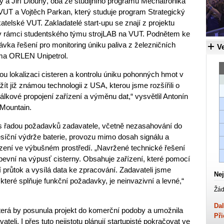
ý a Jiří Dlouhý, oba ze studijního programu Mechatronika
 VUT a Vojtěch Parkan, který studuje program Strategický
atelské VUT. Zakladatelé start-upu se znají z projektu
 v rámci studentského týmu strojLAB na VUT. Podnětem ke
vka řešení pro monitoring úniku paliva z železničních
Ve
firma ORLEN Unipetrol.
ou lokalizaci cisteren a kontrolu úniku pohonných hmot v
t již známou technologii z USA, kterou jsme rozšířili o
álkové propojení zařízení a výměnu dat,“ vysvětlil Antonín
hMountain.
 s řadou požadavků zadavatele, včetně nezasahování do
síční výdrže baterie, provozu mimo dosah signálu a
ízení ve výbušném prostředí. „Navržené technické řešení
pevní na výpusť cisterny. Obsahuje zařízení, které pomocí
 průtok a vysílá data ke zpracování. Zadavateli jsme
Nej
 které splňuje funkční požadavky, je neinvazivní a levné,“
Žád
Dal
která by posunula projekt do komerční podoby a umožnila
Při
teli. I přes tuto nejistotu plánují startupisté pokračovat ve