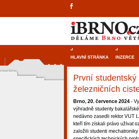
HLAVNÍ STRÁNKA
INZERCE
První studentský 
železničních cist
Brno, 20. července 2024
- Vy
výhradně studenty bakalářské
nedávno zasedli rektor VUT L
kteří tím získali právo užívat
založili studenti mechatroniky
návštěvníky, tak pro příležitostné h
specifických technických prob