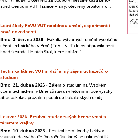
(VUT) nedávno otevřelo za podpory městské části Brno-
střed Centrum VUT Tržnice – živý, otevřený prostor v c...
Letní školy FaVU VUT nabídnou umění, experiment i
nové dovednosti
Brno, 3. června 2026
- Fakulta výtvarných umění Vysokého
učení technického v Brně (FaVU VUT) letos připravila sérii
hned šestnácti letních škol, které nabízejí ...
Technika táhne, VUT si drží silný zájem uchazečů o
studium
Brno, 21. dubna 2026
- Zájem o studium na Vysokém
učení technickém v Brně zůstává i v letošním roce vysoký.
Středoškoláci prozatím podali do bakalářských studij...
Lektvar 2026: Festival studentských her se vrací s
tématem krajiny
Brno, 10. dubna 2026
- Festival herní tvorby Lektvar
vstupuje do svého třetího ročníku, který se uskuteční již