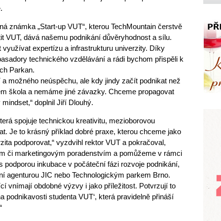
.
ná známka „Start-up VUT“, kterou TechMountain čerstvě
tit VUT, dává našemu podnikání důvěryhodnost a sílu.
yužívat expertízu a infrastrukturu univerzity. Díky
asadory technického vzdělávání a rádi bychom přispěli k
těch Parkan.
ní a možného neúspěchu, ale kdy jindy začít podnikat než
mem škola a nemáme jiné závazky. Chceme propagovat
mindset,“ doplnil Jiří Dlouhý.
 která spojuje technickou kreativitu, mezioborovou
kat. Je to krásný příklad dobré praxe, kterou chceme jako
zita podporovat,“ vyzdvihl rektor VUT a pokračoval,
vním či marketingovým poradenstvím a pomůžeme v rámci
s podporou inkubace v počáteční fázi rozvoje podnikání,
ační agenturou JIC nebo Technologickým parkem Brno.
í vnímají obdobné výzvy i jako příležitost. Potvrzují to
a podnikavosti studenta VUT‘, která pravidelně přináší
“