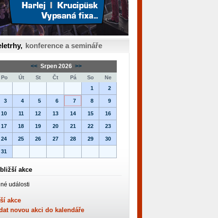
letrhy,
konference a semináře
<<
Srpen 2026
>>
Po
Út
St
Čt
Pá
So
Ne
1
2
3
4
5
6
7
8
9
10
11
12
13
14
15
16
17
18
19
20
21
22
23
24
25
26
27
28
29
30
31
bližší akce
né události
ší akce
dat novou akci do kalendáře