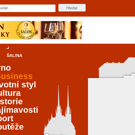
ŠALINA
rno
usiness
votní styl
ltura
storie
jímavosti
port
outěže