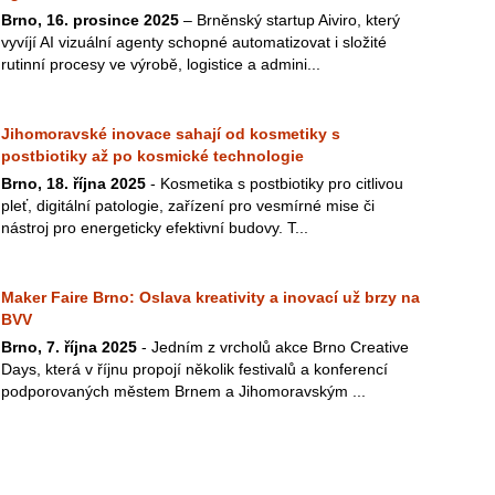
Brno, 16. prosince 2025
– Brněnský startup Aiviro, který
vyvíjí AI vizuální agenty schopné automatizovat i složité
rutinní procesy ve výrobě, logistice a admini...
Jihomoravské inovace sahají od kosmetiky s
postbiotiky až po kosmické technologie
Brno, 18. října 2025
- Kosmetika s postbiotiky pro citlivou
pleť, digitální patologie, zařízení pro vesmírné mise či
nástroj pro energeticky efektivní budovy. T...
Maker Faire Brno: Oslava kreativity a inovací už brzy na
BVV
Brno, 7. října 2025
- Jedním z vrcholů akce Brno Creative
Days, která v říjnu propojí několik festivalů a konferencí
podporovaných městem Brnem a Jihomoravským ...