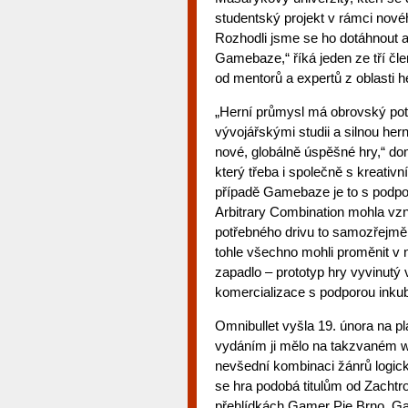
studentský projekt v rámci nov
Rozhodli jsme se ho dotáhnout a
Gamebaze,“ říká jeden ze tří čle
od mentorů a expertů z oblasti h
„Herní průmysl má obrovský po
vývojářskými studii a silnou he
nové, globálně úspěšné hry,“ d
který třeba i společně s kreat
případě Gamebaze je to s podpo
Arbitrary Combination mohla vzni
potřebného drivu to samozřejmě 
tohle všechno mohli proměnit v n
zapadlo – prototyp hry vyvinutý 
komercializace s podporou inku
Omnibullet vyšla 19. února na pla
vydáním ji mělo na takzvaném wi
nevšední kombinaci žánrů logick
se hra podobá titulům od Zachtro
přehlídkách Gamer Pie Brno, G