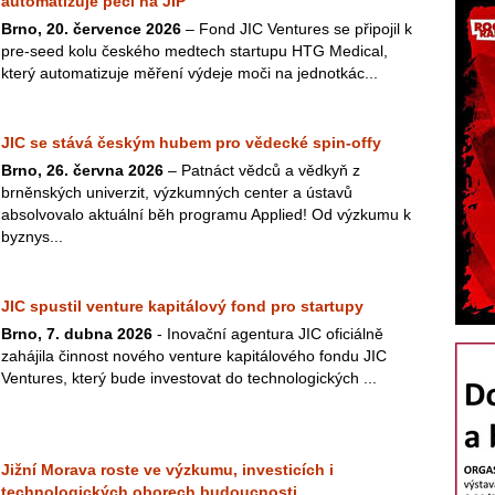
automatizuje péči na JIP
Brno, 20. července 2026
– Fond JIC Ventures se připojil k
pre-seed kolu českého medtech startupu HTG Medical,
který automatizuje měření výdeje moči na jednotkác...
JIC se stává českým hubem pro vědecké spin-offy
Brno, 26. června 2026
– Patnáct vědců a vědkyň z
brněnských univerzit, výzkumných center a ústavů
absolvovalo aktuální běh programu Applied! Od výzkumu k
byznys...
JIC spustil venture kapitálový fond pro startupy
Brno, 7. dubna 2026
- Inovační agentura JIC oficiálně
zahájila činnost nového venture kapitálového fondu JIC
Ventures, který bude investovat do technologických ...
Jižní Morava roste ve výzkumu, investicích i
technologických oborech budoucnosti