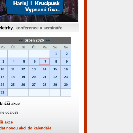
letrhy,
konference a semináře
<<
Srpen 2026
>>
Po
Út
St
Čt
Pá
So
Ne
1
2
3
4
5
6
7
8
9
10
11
12
13
14
15
16
17
18
19
20
21
22
23
24
25
26
27
28
29
30
31
bližší akce
né události
ší akce
dat novou akci do kalendáře