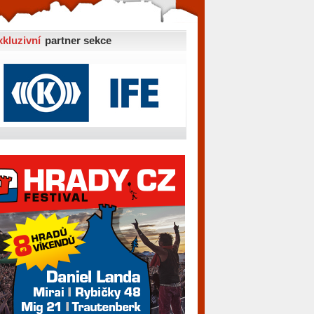
xkluzivní
partner sekce