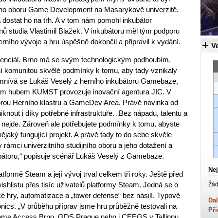
ého oboru Game Development na Masarykově univerzitě.
 dostat ho na trh. A v tom nám pomohl inkubátor
nů studia Vlastimil Blažek. V inkubátoru měl tým podporu
erního vývoje a hru úspěšně dokončil a připravil k vydání.
Ve
tenciál. Brno má se svým technologickým podhoubím,
rní komunitou skvělé podmínky k tomu, aby tady vznikaly
omnívá se Lukáš Veselý z herního inkubátoru Gamebaze,
ivním hubem KUMST provozuje inovační agentura JIC. V
rou Herního klastru a GameDev Area. Právě novinka od
knout i díky potřebné infrastruktuře. „Bez nápadu, talentu a
nejde. Zároveň ale potřebujete podmínky k tomu, abyste
ějaký fungující projekt. A právě tady to do sebe skvěle
v rámci univerzitního studijního oboru a jeho dotažení a
bátoru,“ popisuje scénář Lukáš Veselý z Gamebaze.
Nej
tformě Steam a její vývoj trval celkem tři roky. Ještě před
shlistu přes tisíc uživatelů platformy Steam. Jedná se o
Žád
é hry, automatizace a „tower defense“ bez násilí. Typově
Dal
nics. „V průběhu příprav jsme hru průběžně testovali na
Při
ame Access Brno, GDS Prague nebo i CEEGS v Tallinnu.