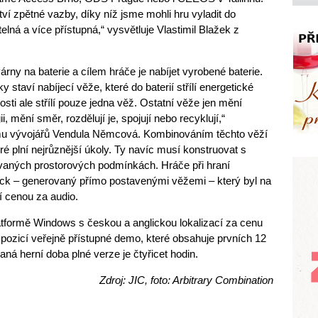
ví zpětné vazby, díky níž jsme mohli hru vyladit do
elná a více přístupná,“ vysvětluje Vlastimil Blažek z
árny na baterie a cílem hráče je nabíjet vyrobené baterie.
ky staví nabíjecí věže, které do baterií střílí energetické
osti ale střílí pouze jedna věž. Ostatní věže jen mění
i, mění směr, rozdělují je, spojují nebo recyklují,“
 týmu vývojářů Vendula Němcová. Kombinováním těchto věží
eré plní nejrůznější úkoly. Ty navíc musí konstruovat s
ovaných prostorových podmínkách. Hráče při hraní
ack – generovaný přímo postavenými věžemi – který byl na
 cenou za audio.
atformě Windows s českou a anglickou lokalizací za cenu
ispozicí veřejně přístupné demo, které obsahuje prvních 12
ná herní doba plné verze je čtyřicet hodin.
Zdroj: JIC, foto: Arbitrary Combination