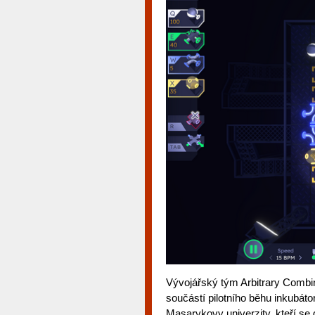
Vývojářský tým Arbitrary Combin
součástí pilotního běhu inkubát
Masarykovy univerzity, kteří se 