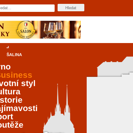
ŠALINA
rno
usiness
votní styl
ltura
storie
jímavosti
port
outěže