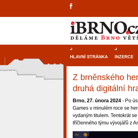
HLAVNÍ STRÁNKA
INZERCE
Z brněnského her
druhá digitální hr
Brno, 27. února 2024
- Po ús
Games v minulém roce se her
vydaným titulem. Tentokrát se
tříčlenného týmu vývojářů z A
návštěvníky, tak pro příležitostné h