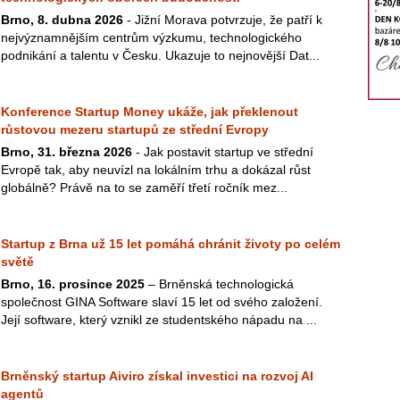
Brno, 8. dubna 2026
- Jižní Morava potvrzuje, že patří k
nejvýznamnějším centrům výzkumu, technologického
podnikání a talentu v Česku. Ukazuje to nejnovější Dat...
Konference Startup Money ukáže, jak překlenout
růstovou mezeru startupů ze střední Evropy
Brno, 31. března 2026
- Jak postavit startup ve střední
Evropě tak, aby neuvízl na lokálním trhu a dokázal růst
globálně? Právě na to se zaměří třetí ročník mez...
Startup z Brna už 15 let pomáhá chránit životy po celém
světě
Brno, 16. prosince 2025
– Brněnská technologická
společnost GINA Software slaví 15 let od svého založení.
Její software, který vznikl ze studentského nápadu na ...
Brněnský startup Aiviro získal investici na rozvoj AI
agentů