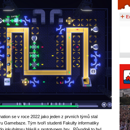
Celý článek...
E
ation se v roce 2022 jako jeden z prvních týmů stal
oru Gamebaze. Tým tvoří studenti Fakulty informatiky
do inkubátoru hlásili s prototypem hry. „Původně to byl