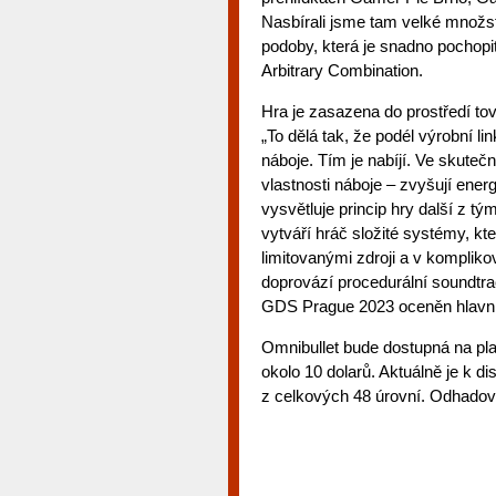
Nasbírali jsme tam velké množst
podoby, která je snadno pochopit
Arbitrary Combination.
Hra je zasazena do prostředí tov
„To dělá tak, že podél výrobní lin
náboje. Tím je nabíjí. Ve skutečn
vlastnosti náboje – zvyšují energi
vysvětluje princip hry další z
vytváří hráč složité systémy, kt
limitovanými zdroji a v komplik
doprovází procedurální soundtr
GDS Prague 2023 oceněn hlavní
Omnibullet bude dostupná na pl
okolo 10 dolarů. Aktuálně je k d
z celkových 48 úrovní. Odhadova