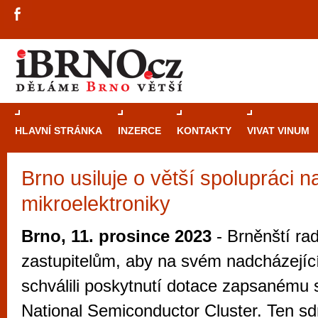
HLAVNÍ STRÁNKA
INZERCE
KONTAKTY
VIVAT VINUM
Brno usiluje o větší spolupráci na
Průvodce
kasi
mikroelektroniky
Brně: Od rulet
automaty
Brno, 11. prosince 2023
- Brněnští rad
Brno je měs
zastupitelům, aby na svém nadcházejí
zajímavé p
schválili poskytnutí dotace zapsanému
restaurace, div
National Semiconductor Cluster. Ten s
Mimo jiné je ale také místem, kde si můžet