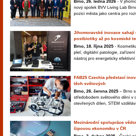
Brno, 26. ledna 2026
- V jihomo
nový spolek BVV Living Lab Brno,
pozici města jako centra pro rozvo
Jihomoravské inovace sahají 
postbiotiky až po kosmické t
Brno, 18. října 2025
- Kosmetika 
pleť, digitální patologie, zaříze
nástroj pro energeticky efektivní
FAB25 Czechia představí inov
těch světových
Brno, 26. června 2025
– Brno se
středobodem světového dění v obl
otevřených dílen, STEM vzdělává
Mezinárodní spolupráce vědc
čipovou ekonomiku v ČR