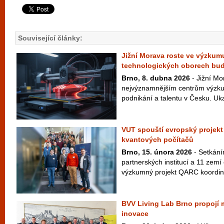
Související články:
Jižní Morava roste ve výzkumu
technologických oborech bu
Brno, 8. dubna 2026
- Jižní Mo
nejvýznamnějším centrům výzku
podnikání a talentu v Česku. Uka
VUT spouští evropský projekt
kvantových počítačů
Brno, 15. února 2026
- Setkání
partnerských institucí a 11 zemí
výzkumný projekt QARC koordin
BVV Living Lab Brno propojí 
inovace