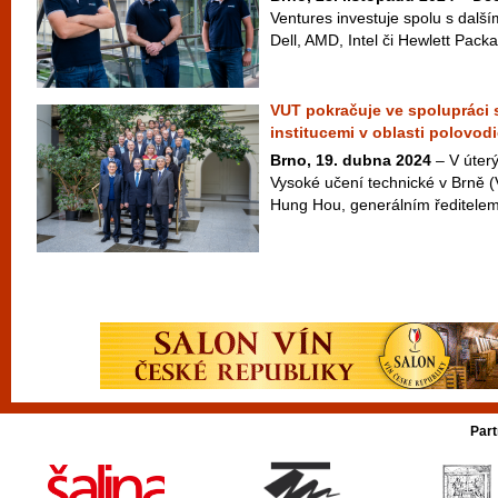
Ventures investuje spolu s další
Dell, AMD, Intel či Hewlett Packa
VUT pokračuje ve spolupráci
institucemi v oblasti polovod
Brno, 19. dubna 2024
– V úterý
Vysoké učení technické v Brně 
Hung Hou, generálním ředitelem
Part