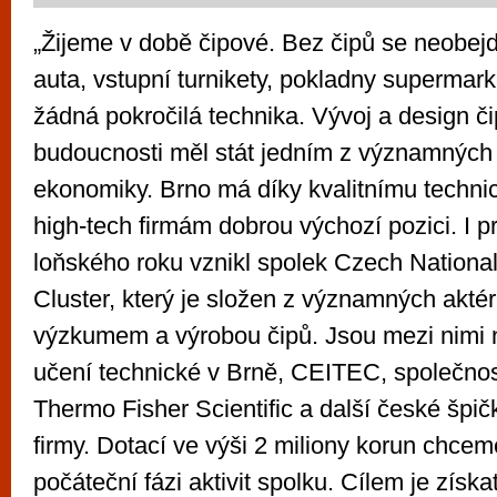
„Žijeme v době čipové. Bez čipů se neobejde
auta, vstupní turnikety, pokladny supermark
žádná pokročilá technika. Vývoj a design či
budoucnosti měl stát jedním z významných 
ekonomiky. Brno má díky kvalitnímu techni
high-tech firmám dobrou výchozí pozici. I pr
loňského roku vznikl spolek Czech Nationa
Cluster, který je složen z významných akté
výzkumem a výrobou čipů. Jsou mezi nimi 
učení technické v Brně, CEITEC, společno
Thermo Fisher Scientific a další české špič
firmy. Dotací ve výši 2 miliony korun chcem
počáteční fázi aktivit spolku. Cílem je získa