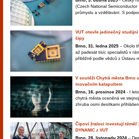
Brno, 3. dubna 2025
- Český ná
(Czech National Semiconductor 
průmyslu a vzdělávání. S podpor
VUT otevře jedinečný studijn
čipy
Brno, 31. ledna 2025
– Okolo tř
až padesát tisíc specialistů v rá
přibližně podle vědců z Ústavu m
V soutěži Chytrá města Brno 
inovačním katapultem
Brno, 16. prosince 2024
- I let
chytrá města oceněná ve stejno
zhruba osmi desítkami přihlášen
Čipoví žraloci investují téměř
DYNANIC z VUT
Brno, 28. listopadu 2024
– Dee