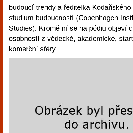
vyzkoušet různé kasinové hry. V neustál
budoucí trendy a ředitelka Kodaňského i
metropoli naleznete širokou nabídku her o
studium budoucností (Copenhagen Instit
po moderní automaty jak pro pravidelné n
Studies). Kromě ní se na pódiu objeví d
příležitostné hráče. V...
osobností z vědecké, akademické, startu
komerční sféry.