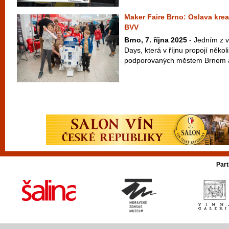
Maker Faire Brno: Oslava kreat
BVV
Brno, 7. října 2025
- Jedním z v
Days, která v říjnu propojí někol
podporovaných městem Brnem a
Part