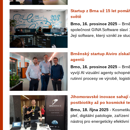
Startup z Brna už 15 let pomá
světě
Brno, 16. prosince 2025
– Brně
společnost GINA Software slaví 
Její software, který vznikl ze st
Brněnský startup Aiviro získal 
agentů
Brno, 16. prosince 2025
– Brněn
vyvíjí AI vizuální agenty schopné
rutinní procesy ve výrobě, logisti
Jihomoravské inovace sahají 
postbiotiky až po kosmické t
Brno, 18. října 2025
- Kosmetika 
pleť, digitální patologie, zaříze
nástroj pro energeticky efektivní