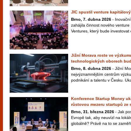
JIC spustil venture kapitálový
Brno, 7. dubna 2026
- Inovační
zahájila činnost nového venture
Ventures, který bude investovat 
Jižní Morava roste ve výzkumu
technologických oborech bu
Brno, 8. dubna 2026
- Jižní Mo
nejvýznamnějším centrům výzku
podnikání a talentu v Česku. Uka
Konference Startup Money uká
růstovou mezeru startupů ze 
Brno, 31. března 2026
- Jak pos
Evropě tak, aby neuvízl na lokál
globálně? Právě na to se zaměří 