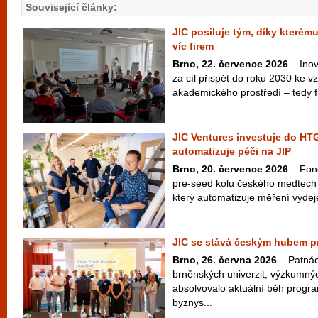
Související články:
JIC posiluje tým, díky kterém
víc firem
Brno, 22. července 2026
– Inov
za cíl přispět do roku 2030 ke vzn
akademického prostředí – tedy fi
JIC Ventures investuje do HTG
automatizuje péči na JIP
Brno, 20. července 2026
– Fond
pre-seed kolu českého medtech
který automatizuje měření výdej
JIC se stává českým hubem pr
Brno, 26. června 2026
– Patnác
brněnských univerzit, výzkumný
absolvovalo aktuální běh progr
byznys...