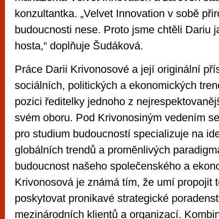
konzultantka. „Velvet Innovation v sobě př
budoucnosti nese. Proto jsme chtěli Dariu 
hosta,“ doplňuje Šudáková.
Práce Darii Krivonosové a její originální pří
sociálních, politických a ekonomických tren
pozici ředitelky jednoho z nejrespektovanějš
svém oboru. Pod Krivonosiným vedením se 
pro studium budoucností specializuje na ide
globálních trendů a proměnlivých paradigma
budoucnost našeho společenského a ekono
Krivonosová je známá tím, že umí propojit te
poskytovat pronikavé strategické poradenst
mezinárodních klientů a organizací. Kombi