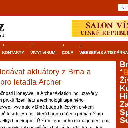
KONTAKTY
VIVAT VINUM
GOLF
WEBSERVIS A TISKÁRNA
B
odávat aktuátory z Brna a
B
Průvodce
kasinovými hrami v Brně: Od
Ži
rulety po video automaty
 pro letadla Archer
Ku
Brno je městem známým pro zajímavé památky, skvělé
čnosti Honeywell a Archer Aviation Inc. uzavřely
Hi
restaurace, divadla a univerzity. Mimo jiné je ale také
prvků řízení letu a technologií tepelného
Za
místem, kde si můžete legálně a bezpečně vyzkoušet
ywell vyvinuté v Brně budou klíčovým prvkem
různé kasinové hry. V neustále kvetoucí moravské
S
orů letadel Archer, která budou určena primárně pro
metropoli naleznete širokou nabídku her od klasické
S
 velkých metropolí. Řešení tepelného managementu od
rulety až po moderní automaty jak pro pravidelné
ráče. V...
poskytnout cestujícím v kabině letadel Archer ten