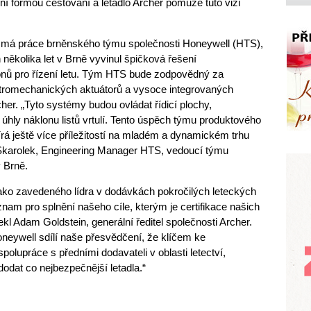
ní formou cestování a letadlo Archer pomůže tuto vizi
 má práce brněnského týmu společnosti Honeywell (HTS),
několika let v Brně vyvinul špičková řešení
nů pro řízení letu. Tým HTS bude zodpovědný za
ektromechanických aktuátorů a vysoce integrovaných
cher. „Tyto systémy budou ovládat řídicí plochy,
úhly náklonu listů vrtulí. Tento úspěch týmu produktového
rá ještě více příležitostí na mladém a dynamickém trhu
Skarolek, Engineering Manager HTS, vedoucí týmu
 Brně.
ako zavedeného lídra v dodávkách pokročilých leteckých
nam pro splnění našeho cíle, kterým je certifikace našich
ekl Adam Goldstein, generální ředitel společnosti Archer.
neywell sdílí naše přesvědčení, že klíčem ke
polupráce s předními dodavateli v oblasti letectví,
odat co nejbezpečnější letadla.“