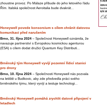
zhoustne provoz. Po Málaze přibude do jeho letového řádu
Řím. Italská společnost Aeroitalia bude dvakrát...
Honeywell povede konsorcium s cílem chránit datovou
komunikaci před narušením
Brno, 31. října 2024
– Společnost Honeywell oznámila, že
navazuje partnerství s Evropskou kosmickou agenturou
(ESA) s cílem dodat družici Quantum Key Distributi...
Brněnský tým Honeywell vyvíjí pozemní řídicí stanici
pro drony
Brno, 10. října 2024
– Společnosti Honeywell nás pozvala
na letiště u Budkovic, aby zde předvedla práci svého
brněnského týmu, který vyvíjí a testuje technologi...
Brněnský Honeywell pomáhá zrychlit datové připojení v
letadlech