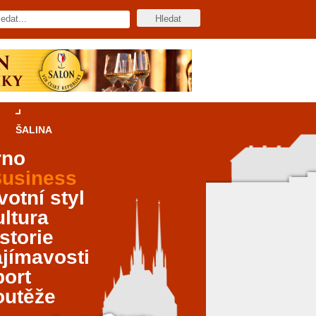
ŠALINA
rno
usiness
votní styl
ltura
storie
jímavosti
port
outěže