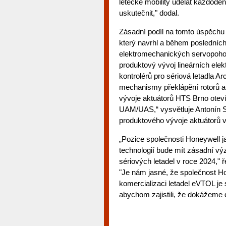
letecké mobility udělat každoden
uskutečnit," dodal.
Zásadní podíl na tomto úspěchu
který navrhl a během posledních 
elektromechanických servopoho
produktový vývoj lineárních el
kontrolérů pro sériová letadla Ar
mechanismy překlápění rotorů a 
vývoje aktuátorů HTS Brno oteví
UAM/UAS,“ vysvětluje Antonín 
produktového vývoje aktuátorů v
„Pozice společnosti Honeywell j
technologií bude mít zásadní výz
sériových letadel v roce 2024," ř
"Je nám jasné, že společnost Ho
komercializaci letadel eVTOL je s
abychom zajistili, že dokážeme d