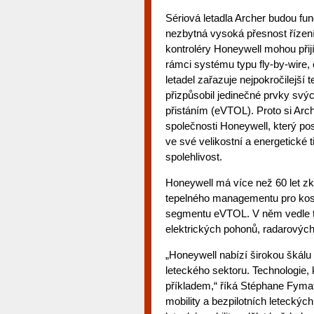
Sériová letadla Archer budou fu
nezbytná vysoká přesnost řízení l
kontroléry Honeywell mohou přij
rámci systému typu fly-by-wire,
letadel zařazuje nejpokročilejší 
přizpůsobil jedinečné prvky svýc
přistáním (eVTOL). Proto si Ar
společnosti Honeywell, který p
ve své velikostní a energetické t
spolehlivost.
Honeywell má více než 60 let 
tepelného managementu pro kosm
segmentu eVTOL. V něm vedle tec
elektrických pohonů, radarovýc
„Honeywell nabízí širokou škálu 
leteckého sektoru. Technologie,
příkladem,“ říká Stéphane Fymat,
mobility a bezpilotních leteck