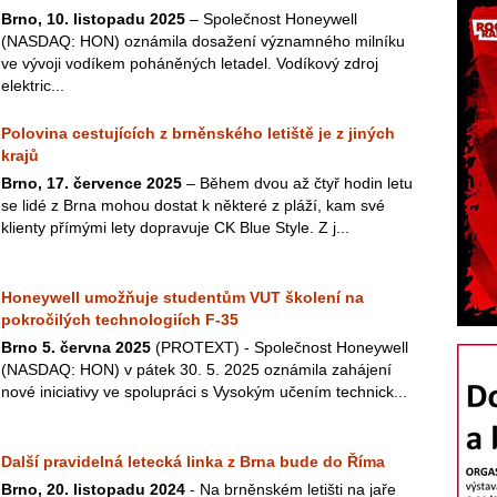
Brno, 10. listopadu 2025
– Společnost Honeywell
(NASDAQ: HON) oznámila dosažení významného milníku
ve vývoji vodíkem poháněných letadel. Vodíkový zdroj
elektric...
Polovina cestujících z brněnského letiště je z jiných
krajů
Brno, 17. července 2025
– Během dvou až čtyř hodin letu
se lidé z Brna mohou dostat k některé z pláží, kam své
klienty přímými lety dopravuje CK Blue Style. Z j...
Honeywell umožňuje studentům VUT školení na
pokročilých technologiích F-35
Brno 5. června 2025
(PROTEXT) - Společnost Honeywell
(NASDAQ: HON) v pátek 30. 5. 2025 oznámila zahájení
nové iniciativy ve spolupráci s Vysokým učením technick...
Další pravidelná letecká linka z Brna bude do Říma
Brno, 20. listopadu 2024
- Na brněnském letišti na jaře