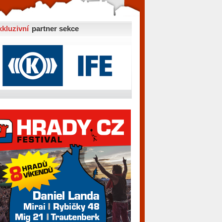
xkluzivní
partner sekce