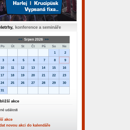
letrhy,
konference a semináře
<<
Srpen 2026
>>
Po
Út
St
Čt
Pá
So
Ne
1
2
3
4
5
6
7
8
9
10
11
12
13
14
15
16
17
18
19
20
21
22
23
24
25
26
27
28
29
30
31
bližší akce
né události
ší akce
dat novou akci do kalendáře