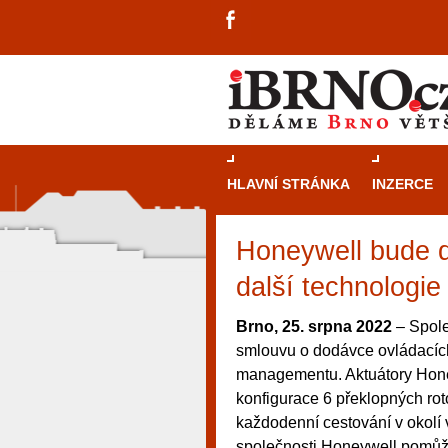
HLAVNÍ STRÁNKA
INZERCE
Honeywell bude d
další technologie
Brno, 25. srpna 2022
– Spole
smlouvu o dodávce ovládacích 
managementu. Aktuátory Hone
konfigurace 6 překlopných rot
každodenní cestování v okolí
návštěvníky, tak pro příležitostné h
společnosti Honeywell pomůže 