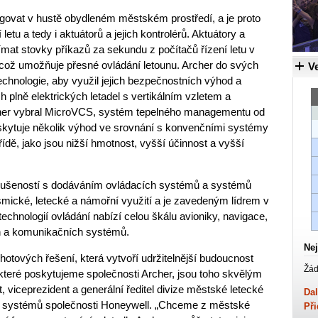
ngovat v hustě obydleném městském prostředí, a je proto
etu a tedy i aktuátorů a jejich kontrolérů. Aktuátory a
ímat stovky příkazů za sekundu z počítačů řízení letu v
 což umožňuje přesné ovládání letounu. Archer do svých
Ve
technologie, aby využil jejich bezpečnostních výhod a
h plně elektrických letadel s vertikálním vzletem a
cher vybral MicroVCS, systém tepelného managementu od
oskytuje několik výhod ve srovnání s konvenčními systémy
řídě, jako jsou nižší hmotnost, vyšší účinnost a vyšší
zkušeností s dodáváním ovládacích systémů a systémů
ické, letecké a námořní využití a je zavedeným lídrem v
hnologií ovládání nabízí celou škálu avioniky, navigace,
h a komunikačních systémů.
Nej
hotových řešení, která vytvoří udržitelnější budoucnost
Žád
 které poskytujeme společnosti Archer, jsou toho skvělým
 viceprezident a generální ředitel divize městské letecké
Dal
ých systémů společnosti Honeywell. „Chceme z městské
Při