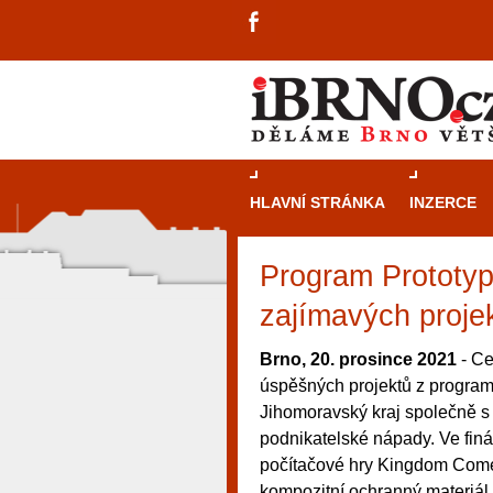
HLAVNÍ STRÁNKA
INZERCE
Program Prototypu
zajímavých proje
Brno, 20. prosince 2021
- Ce
úspěšných projektů z program
Jihomoravský kraj společně s 
podnikatelské nápady. Ve finá
počítačové hry Kingdom Come
návštěvníky, tak pro příležitostné h
kompozitní ochranný materiál.