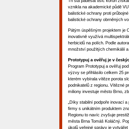
Tři sta padesát tisíc korun získ
vznikla na akademické půdě VUT 
balistické ochrany proti průbojné
balistické ochrany obrněných vo
Pátým úspěšným projektem je O
inovativně využívá multispektrál
herbicidů na polích. Podle autor
množství použitých chemikálií a 
Prototypuj a ověřuj je v česk
Program Prototypuj a ověřuj podp
výzvy se přihlásilo celkem 25 pr
kterém vybírala vítěze porota s
podnikatelů z regionu. Vítězné pr
miliony investuje město Brno, z
„Díky stabilní podpoře inovací a
firmy s unikátním produktem zna
Regionu to navíc zvyšuje prest
města Brna Tomáš Koláčný. Popr
úkolů veřejné správy je vytvářet 