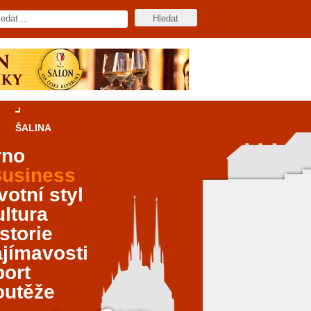
ŠALINA
rno
usiness
votní styl
ltura
storie
jímavosti
port
outěže