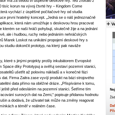
tor má za sebou tři úspěšné deskové hry. Teď získalo z
0 tisíc korun na vývoj čtvrté hry – Kingdom Come
terá vychází z úspěšné počítačové hry od studia
uce první hratelný koncept. „Jedná se o náš jednoznačně
dá aplikace, která nám umožňuje s deskovou hrou pracovat
Ve
kterém se naši hráči pohybují, skutečně žije a na jednání
hově, ale i hudbou, ruchy nebo jednáním nehráčských
orů Marek Loskot na unikátní propojení deskové hry s
ou studiu dokončit prototyp, na který pak naváže
y, které s jinými projekty prošly inkubátorem Evropské
Space díky Prototypuj a ověřuj sestaví pozemní stanici,
atelitů ušetřit až polovinu nákladů a v konečné fázi
s dat. Firma Zaitra zase vyvíjí produkt na bázi strojového
atelitní data přímo na oběžné dráze. „Přispíváme k tomu,
í ještě před odesláním na pozemní stanici. Šetříme tím
Nej
racování surových dat na Zemi,“ popisuje přidanou hodnotu
Žád
rušin a dodává, že uživatel tak může na změny reagovat
odmínkách a téměř v reálném čase.
Dal
Při