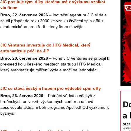
JIC posiluje tým, díky kterému má z výzkumu vznikat
víc firem
Brno, 22. července 2026
– Inovační agentura JIC si dala
za cíl přispět do roku 2030 ke vzniku čtyřiceti spin-offů z
akademického prostředí – tedy firem stavějíc...
JIC Ventures investuje do HTG Medical, který
automatizuje péči na JIP
Brno, 20. července 2026
– Fond JIC Ventures se připojil k
pre-seed kolu českého medtech startupu HTG Medical,
který automatizuje měření výdeje moči na jednotkác...
JIC se stává českým hubem pro vědecké spin-offy
Brno, 26. června 2026
– Patnáct vědců a vědkyň z
brněnských univerzit, výzkumných center a ústavů
absolvovalo aktuální běh programu Applied! Od výzkumu k
byznys...