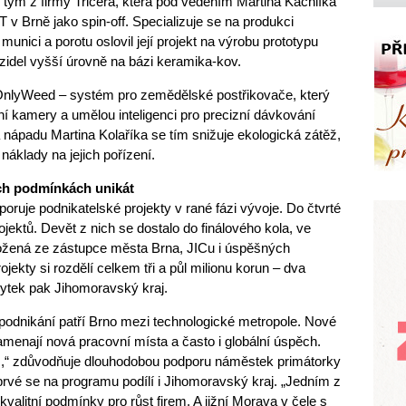
al tým z firmy Tricera, která pod vedením Martina Kachlíka
v Brně jako spin-off. Specializuje se na produkci
 munici a porotu oslovil její projekt na výrobu prototypu
zidel vyšší úrovně na bázi keramika-kov.
nlyWeed – systém pro zemědělské postřikovače, který
ní kamery a umělou inteligenci pro precizní dávkování
a nápadu Martina Kolaříka se tím snižuje ekologická zátěž,
náklady na jejich pořízení.
ých podmínkách unikát
oruje podnikatelské projekty v rané fázi vývoje. Do čtvrté
ojektů. Devět z nich se dostalo do finálového kola, ve
ložená ze zástupce města Brna, JICu i úspěšných
ojekty si rozdělí celkem tři a půl milionu korun – dva
bytek pak Jihomoravský kraj.
 podnikání patří Brno mezi technologické metropole. Nové
menají nová pracovní místa a často i globální úspěch.
iž,“ zdůvodňuje dlouhodobou podporu náměstek primátorky
vé se na programu podílí i Jihomoravský kraj. „Jedním z
kvalitní podmínky pro růst firem. A jižní Morava v čele s