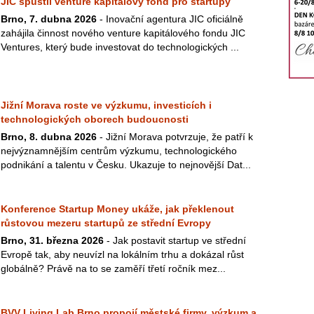
JIC spustil venture kapitálový fond pro startupy
Brno, 7. dubna 2026
- Inovační agentura JIC oficiálně
zahájila činnost nového venture kapitálového fondu JIC
Ventures, který bude investovat do technologických ...
Jižní Morava roste ve výzkumu, investicích i
technologických oborech budoucnosti
Brno, 8. dubna 2026
- Jižní Morava potvrzuje, že patří k
nejvýznamnějším centrům výzkumu, technologického
podnikání a talentu v Česku. Ukazuje to nejnovější Dat...
Konference Startup Money ukáže, jak překlenout
růstovou mezeru startupů ze střední Evropy
Brno, 31. března 2026
- Jak postavit startup ve střední
Evropě tak, aby neuvízl na lokálním trhu a dokázal růst
globálně? Právě na to se zaměří třetí ročník mez...
BVV Living Lab Brno propojí městské firmy, výzkum a