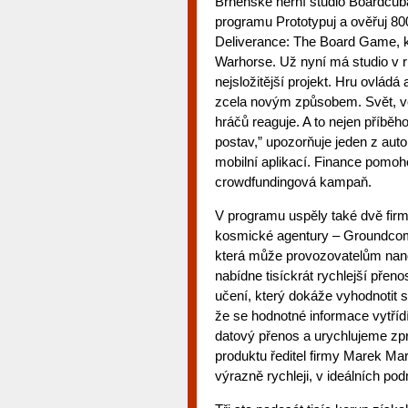
Brněnské herní studio Boardcuba
programu Prototypuj a ověřuj 80
Deliverance: The Board Game, k
Warhorse. Už nyní má studio v r
nejsložitější projekt. Hru ovlá
zcela novým způsobem. Svět, ve 
hráčů reaguje. A to nejen příbě
postav,” upozorňuje jeden z aut
mobilní aplikací. Finance pomoh
crowdfundingová kampaň.
V programu uspěly také dvě firm
kosmické agentury – Groundcom 
která může provozovatelům nanos
nabídne tisíckrát rychlejší přeno
učení, který dokáže vyhodnotit s
že se hodnotné informace vytříd
datový přenos a urychlujeme zp
produktu ředitel firmy Marek Ma
výrazně rychleji, v ideálních p