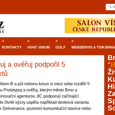
KONTAKTY
VIVAT VINUM
GOLF
WEBSERVIS A TISKÁRNA
B
j a ověřuj podpořil 5
B
Průvodce
kasinovými hrami v Brně: Od
Ži
rulety po video automaty
ktů
Ku
Brno je městem známým pro zajímavé památky, skvělé
lkem tři a půl milionu korun si mezi sebe rozdělí 5
Hi
restaurace, divadla a univerzity. Mimo jiné je ale také
u Prototypuj a ověřuj, kterým město Brno a
Za
místem, kde si můžete legálně a bezpečně vyzkoušet
inovační agenturou JIC podporují začínající
různé kasinové hry. V neustále kvetoucí moravské
S
le čtvrté výzvy uspěla například desková varianta
metropoli naleznete širokou nabídku her od klasické
S
 Deliverance, pozemní komunikační stanice nebo
rulety až po moderní automaty jak pro pravidelné
ráče. V...