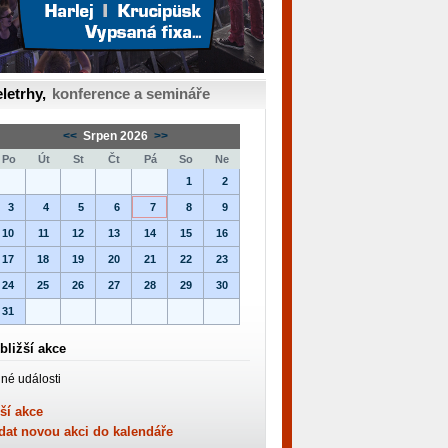
letrhy,
konference a semináře
<<
Srpen 2026
>>
Po
Út
St
Čt
Pá
So
Ne
1
2
3
4
5
6
7
8
9
10
11
12
13
14
15
16
17
18
19
20
21
22
23
24
25
26
27
28
29
30
31
bližší akce
né události
ší akce
dat novou akci do kalendáře