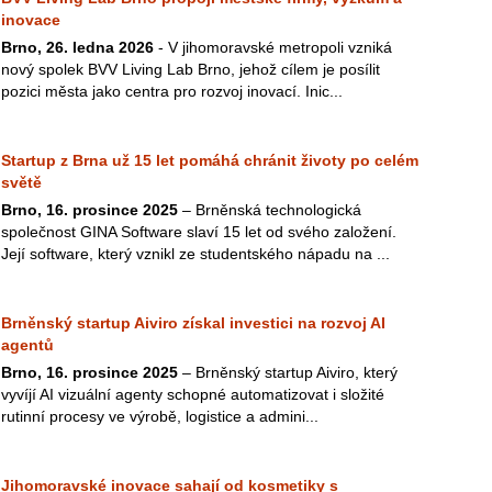
inovace
Brno, 26. ledna 2026
- V jihomoravské metropoli vzniká
nový spolek BVV Living Lab Brno, jehož cílem je posílit
pozici města jako centra pro rozvoj inovací. Inic...
Startup z Brna už 15 let pomáhá chránit životy po celém
světě
Brno, 16. prosince 2025
– Brněnská technologická
společnost GINA Software slaví 15 let od svého založení.
Její software, který vznikl ze studentského nápadu na ...
Brněnský startup Aiviro získal investici na rozvoj AI
agentů
Brno, 16. prosince 2025
– Brněnský startup Aiviro, který
vyvíjí AI vizuální agenty schopné automatizovat i složité
rutinní procesy ve výrobě, logistice a admini...
Jihomoravské inovace sahají od kosmetiky s