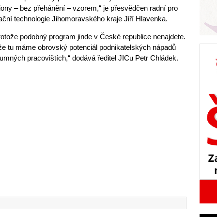
giony – bez přehánění – vzorem,“ je přesvědčen radní pro
ční technologie Jihomoravského kraje Jiří Hlavenka.
rotože podobný program jinde v České republice nenajdete.
otože tu máme obrovský potenciál podnikatelských nápadů
kumných pracovištích,“ dodává ředitel JICu Petr Chládek.