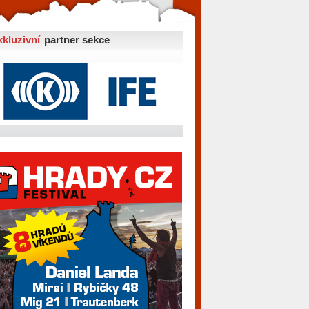
xkluzivní
partner sekce