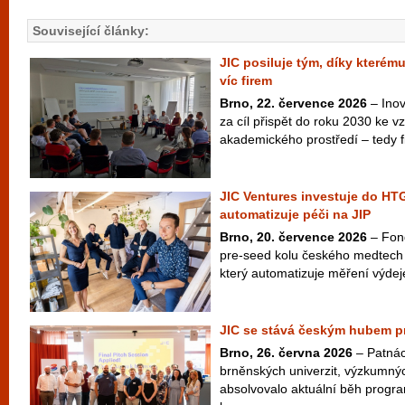
Související články:
JIC posiluje tým, díky kterém
víc firem
Brno, 22. července 2026
– Inov
za cíl přispět do roku 2030 ke vzn
akademického prostředí – tedy fi
JIC Ventures investuje do HTG
automatizuje péči na JIP
Brno, 20. července 2026
– Fond
pre-seed kolu českého medtech
který automatizuje měření výdej
JIC se stává českým hubem pr
Brno, 26. června 2026
– Patnác
brněnských univerzit, výzkumný
absolvovalo aktuální běh progr