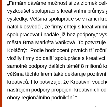
„Firmám dáváme možnost si za zlomek cel
vyzkoušet spolupráci s kreativními průmysl
výsledky. Většina spolupráce se v rámci kr
natolik osvědčí, že firmy chtějí s kreativním
spolupracovat i nadále již bez podpory,“ vy
města Brna Markéta Vaňková. To potvrzuje
Koláčný: „Podle hodnocení prvních tří ročn
vložily firmy do další spolupráce s kreativc
samotné podpory dalších téměř 8 milionů ko
většina těchto firem také deklaruje pozitivn
kreativců. I to potvrzuje, že Kreativní vouc
nástrojem podpory propojení kreativních odv
obory regionálního podnikání.“