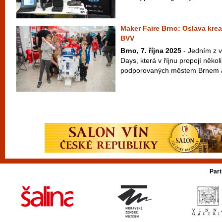
Maker Faire Brno: Oslava kreat
BVV
Brno, 7. října 2025
- Jedním z v
Days, která v říjnu propojí někol
podporovaných městem Brnem a
Part