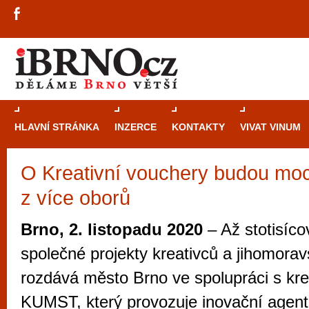
HLAVNÍ STRÁNKA
INZERCE
KONTAKTY
VIVAT VINUM
O Kreativní vouchery budou moci
Průvodce
kasi
z více oborů
Brně: Od rulet
automaty
Brno, 2. listopadu 2020
– Až stotisíc
Brno je měs
společné projekty kreativců a jihomora
zajímavé p
rozdává město Brno ve spolupráci s kr
restaurace, div
KUMST, který provozuje inovační agent
Mimo jiné je ale také místem, kde si můžet