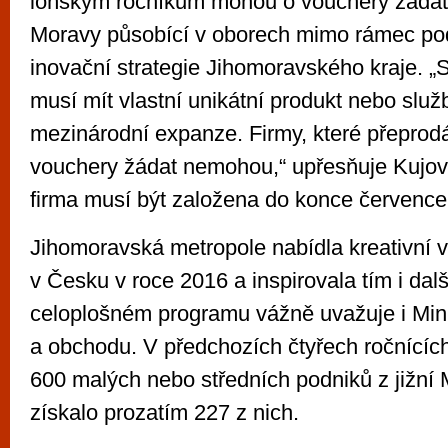
loňským ročníkům mohou o vouchery žádat f
Moravy působící v oborech mimo rámec po
inovační strategie Jihomoravského kraje. „St
musí mít vlastní unikátní produkt nebo služ
mezinárodní expanze. Firmy, které přeprodá
vouchery žádat nemohou,“ upřesňuje Kujov
firma musí být založena do konce července
Jihomoravská metropole nabídla kreativní v
v Česku v roce 2016 a inspirovala tím i dalš
celoplošném programu vážně uvažuje i Min
a obchodu. V předchozích čtyřech ročnících
600 malých nebo středních podniků z jižní
získalo prozatím 227 z nich.