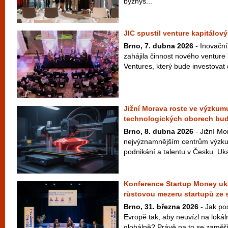
byznys...
JIC spustil venture kapitálový
Brno, 7. dubna 2026
- Inovační
zahájila činnost nového venture
Ventures, který bude investovat 
Jižní Morava roste ve výzkumu
technologických oborech bu
Brno, 8. dubna 2026
- Jižní Mo
nejvýznamnějším centrům výzku
podnikání a talentu v Česku. Uka
Konference Startup Money uká
růstovou mezeru startupů ze 
Brno, 31. března 2026
- Jak pos
Evropě tak, aby neuvízl na lokál
globálně? Právě na to se zaměří 