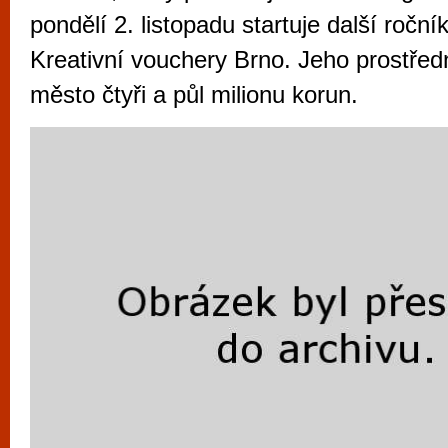
vyzkoušet různé kasinové hry. V neustál
pondělí 2. listopadu startuje další ročn
metropoli naleznete širokou nabídku her o
Kreativní vouchery Brno. Jeho prostředn
po moderní automaty jak pro pravidelné n
město čtyři a půl milionu korun.
příležitostné hráče. V...