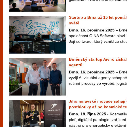
Startup z Brna už 15 let pomá
světě
Brno, 16. prosince 2025
– Brně
společnost GINA Software slaví 
Její software, který vznikl ze st
Brněnský startup Aiviro získal 
agentů
Brno, 16. prosince 2025
– Brněn
vyvíjí AI vizuální agenty schopné
rutinní procesy ve výrobě, logisti
Jihomoravské inovace sahají 
postbiotiky až po kosmické t
Brno, 18. října 2025
- Kosmetika 
pleť, digitální patologie, zaříze
nástroj pro energeticky efektivní