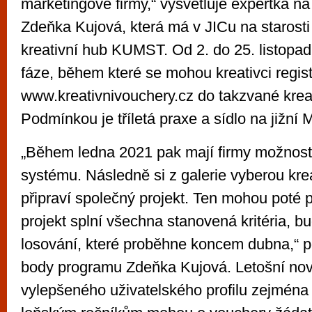
marketingové firmy,“ vysvětluje expertka na
Zdeňka Kujová, která má v JICu na starosti
kreativní hub KUMST. Od 2. do 25. listopad
fáze, během které se mohou kreativci regis
www.kreativnivouchery.cz do takzvané kreat
Podmínkou je tříletá praxe a sídlo na jižní 
„Během ledna 2021 pak mají firmy možnost 
systému. Následně si z galerie vyberou kre
připraví společný projekt. Ten mohou poté p
projekt splní všechna stanovená kritéria, b
losování, které proběhne koncem dubna,“ p
body programu Zdeňka Kujová. Letošní nov
vylepšeného uživatelského profilu zejména t