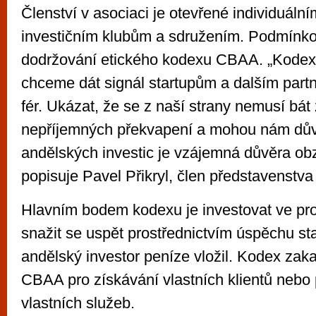
Členství v asociaci je otevřené individuální
investičním klubům a sdružením. Podmínko
dodržování etického kodexu CBAA. „Kode
chceme dát signál startupům a dalším part
fér. Ukázat, že se z naší strany nemusí bá
nepříjemných překvapení a mohou nám dův
andělských investic je vzájemná důvěra obz
popisuje Pavel Přikryl, člen představenstv
Hlavním bodem kodexu je investovat ve pro
snažit se uspět prostřednictvím úspěchu st
andělský investor peníze vložil. Kodex zaka
CBAA pro získávání vlastních klientů nebo
vlastních služeb.