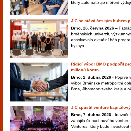
který automatizuje měření výdej
JIC se stává českým hubem pr
Brno, 26. června 2026
– Patnác
brněnských univerzit, výzkumný
absolvovalo aktuální běh progr
byznys...
Řídicí výbor BMO podpořil pro
milionů korun
Brno, 2. dubna 2026
- Poprvé v
výbor Brněnské metropolitní oblas
Brna, Jihomoravského kraje a oko
JIC spustil venture kapitálový
Brno, 7. dubna 2026
- Inovační
zahájila činnost nového venture
Ventures, který bude investovat 