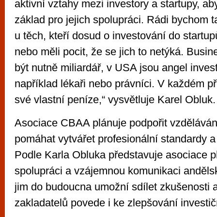
aktivní vztahy mezi investory a startupy, ab
základ pro jejich spolupráci. Rádi bychom t
u těch, kteří dosud o investování do start
nebo měli pocit, že se jich to netýká. Busi
být nutně miliardář, v USA jsou angel inves
například lékaři nebo právníci. V každém př
své vlastní peníze,“ vysvětluje Karel Obluk.
Asociace CBAA plánuje podpořit vzdělávání
pomáhat vytvářet profesionální standardy a 
Podle Karla Obluka představuje asociace p
spolupráci a vzájemnou komunikaci andělsk
jim do budoucna umožní sdílet zkušenosti 
zakladatelů povede i ke zlepšování investič