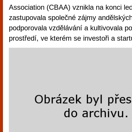
vyzkoušet různé kasinové hry. V neustál
Association (CBAA) vznikla na konci le
metropoli naleznete širokou nabídku her o
zastupovala společné zájmy andělských
po moderní automaty jak pro pravidelné n
podporovala vzdělávání a kultivovala p
příležitostné hráče. V...
prostředí, ve kterém se investoři a star