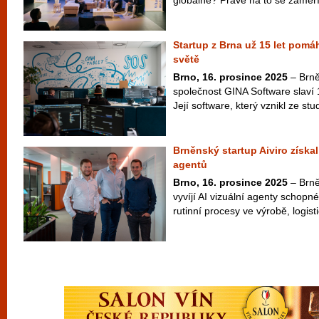
globálně? Právě na to se zaměří 
Startup z Brna už 15 let pomá
světě
Brno, 16. prosince 2025
– Brně
společnost GINA Software slaví 
Její software, který vznikl ze st
Brněnský startup Aiviro získal 
agentů
Brno, 16. prosince 2025
– Brněn
vyvíjí AI vizuální agenty schopné
rutinní procesy ve výrobě, logisti