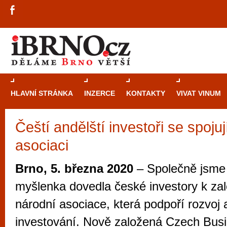
HLAVNÍ STRÁNKA
INZERCE
KONTAKTY
VIVAT VINUM
Čeští andělští investoři se spojuj
Průvodce
kasi
asociaci
Brně: Od rulet
automaty
Brno, 5. března 2020
– Společně jsme s
Brno je měs
myšlenka dovedla české investory k za
zajímavé p
národní asociace, která podpoří rozvoj
restaurace, div
investování. Nově založená Czech Bus
Mimo jiné je ale také místem, kde si můžet