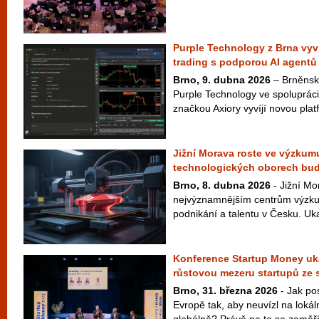
Purple Technology z Brna vyví
trading s podporou AI agentů
Brno, 9. dubna 2026
– Brněnská
Purple Technology ve spolupráci
značkou Axiory vyvíjí novou platf
Jižní Morava roste ve výzkumu
technologických oborech bu
Brno, 8. dubna 2026
- Jižní Mo
nejvýznamnějším centrům výzku
podnikání a talentu v Česku. Uka
Konference Startup Money uká
růstovou mezeru startupů ze 
Brno, 31. března 2026
- Jak pos
Evropě tak, aby neuvízl na lokál