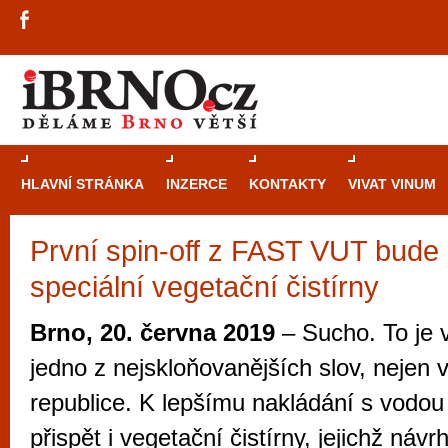
HLAVNÍ STRÁNKA
INZERCE
KONTAKTY
VIVAT VINUM
První spin-off z FAST VUT bude 
Průvodce
kasi
speciální vegetační čistírny
Brně: Od rulet
automaty
Brno, 20. června 2019
– Sucho. To je 
Brno je měs
jedno z nejskloňovanějších slov, nejen 
zajímavé p
republice. K lepšímu nakládání s vodou
restaurace, div
přispět i vegetační čistírny, jejichž ná
Mimo jiné je ale také místem, kde si můžet