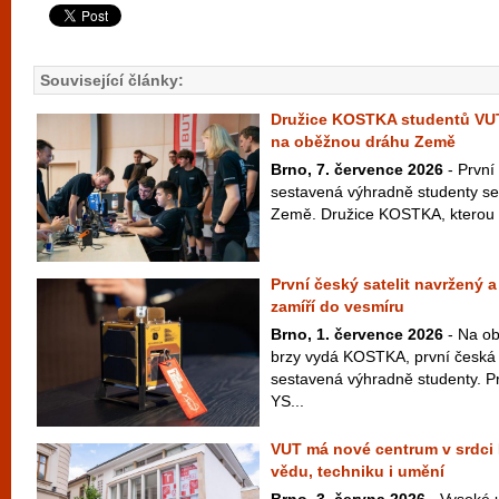
Související články:
Družice KOSTKA studentů VU
na oběžnou dráhu Země
Brno, 7. července 2026
- První
sestavená výhradně studenty se
Země. Družice KOSTKA, kterou vy
První český satelit navržený 
zamíří do vesmíru
Brno, 1. července 2026
- Na ob
brzy vydá KOSTKA, první česká 
sestavená výhradně studenty. P
YS...
VUT má nové centrum v srdci B
vědu, techniku i umění