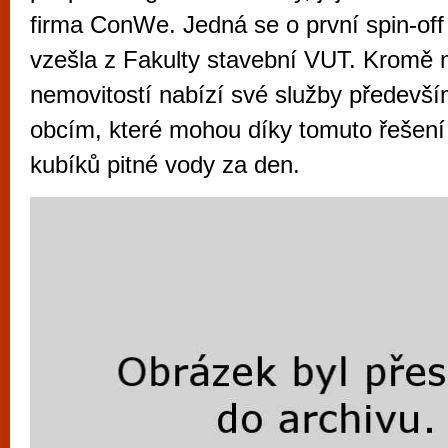
vyzkoušet různé kasinové hry. V neustál
firma ConWe. Jedná se o první spin-off 
metropoli naleznete širokou nabídku her o
vzešla z Fakulty stavební VUT. Kromě m
po moderní automaty jak pro pravidelné n
nemovitostí nabízí své služby předev
příležitostné hráče. V...
obcím, které mohou díky tomuto řešení u
kubíků pitné vody za den.