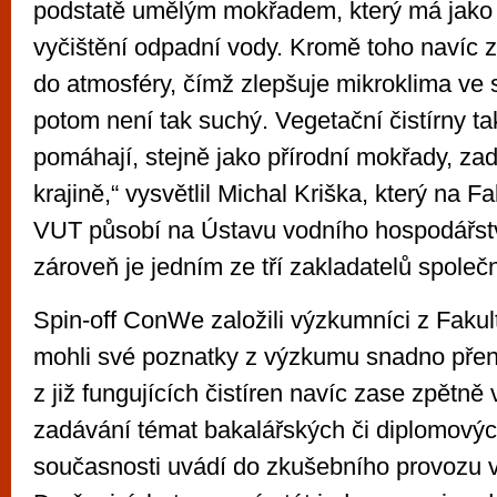
podstatě umělým mokřadem, který má jako 
vyčištění odpadní vody. Kromě toho navíc z
do atmosféry, čímž zlepšuje mikroklima ve 
potom není tak suchý. Vegetační čistírny ta
pomáhají, stejně jako přírodní mokřady, za
krajině,“ vysvětlil Michal Kriška, který na F
VUT působí na Ústavu vodního hospodářství
zároveň je jedním ze tří zakladatelů společn
Spin-off ConWe založili výzkumníci z Fakul
mohli své poznatky z výzkumu snadno přen
z již fungujících čistíren navíc zase zpětně v
zadávání témat bakalářských či diplomovýc
současnosti uvádí do zkušebního provozu ve