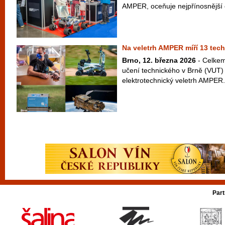
AMPER, oceňuje nejpřínosnější e
Na veletrh AMPER míří 13 tech
Brno, 12. března 2026
- Celkem
učení technického v Brně (VUT) 
elektrotechnický veletrh AMPER. 
Part