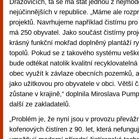
Dražovicích, ta se má stát jednou z nejmod
nejúčinnějších v republice. „Máme ale rozp
projektů. Navrhujeme například čistírnu pro
má 250 obyvatel. Jako součást čistírny pro
krásný funkční mokřad doplněný plantáží ry
topolů. Pokud se z takového systému veške
bude odtékat natolik kvalitní recyklovatelná
obec využít k závlaze obecních pozemků, a
jako užitkovou pro obyvatele v obci. Větší č
zůstane v krajině,“ doplnila Miroslava Pu
další ze zakladatelů.
„Problém je, že nyní jsou v provozu převáž
kořenových čistíren z 90. let, která nefunguj