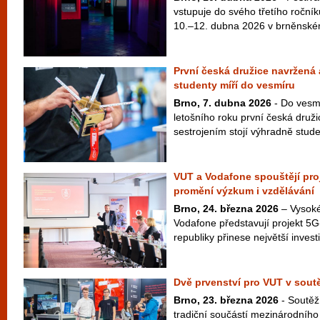
vstupuje do svého třetího ročníku
10.–12. dubna 2026 v brněnském
První česká družice navržená
studenty míří do vesmíru
Brno, 7. dubna 2026
- Do vesmí
letošního roku první česká druž
sestrojením stojí výhradně studen
VUT a Vodafone spouštějí pro
promění výzkum i vzdělávání
Brno, 24. března 2026
– Vysoké
Vodafone představují projekt 5
republiky přinese největší investic
Dvě prvenství pro VUT v sou
Brno, 23. března 2026
- Soutěž
tradiční součástí mezinárodního