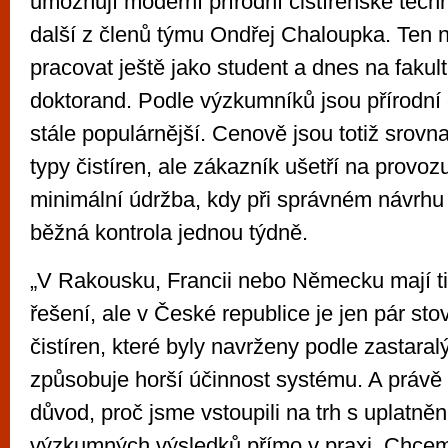
umožňují moderní přírodní čistírenské techno
další z členů týmu Ondřej Chaloupka. Ten n
pracovat ještě jako student a dnes na fakul
doktorand. Podle výzkumníků jsou přírodní 
stále populárnější. Cenově jsou totiž srovna
typy čistíren, ale zákazník ušetří na provo
minimální údržba, kdy při správném návrhu č
běžná kontrola jednou týdně.
„V Rakousku, Francii nebo Německu mají t
řešení, ale v České republice je jen pár st
čistíren, které byly navrženy podle zastara
způsobuje horší účinnost systému. A právě t
důvod, proč jsme vstoupili na trh s uplatně
výzkumných výsledků přímo v praxi. Chce