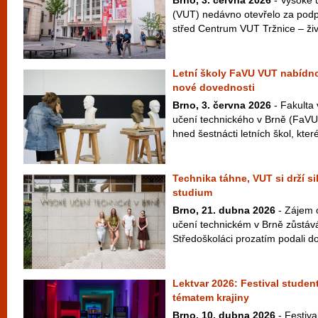
Brno, 3. června 2026
- Vysoké 
(VUT) nedávno otevřelo za podp
střed Centrum VUT Tržnice – živý
Letní školy FaVU VUT nabídno
nové dovednosti
Brno, 3. června 2026
- Fakulta
učení technického v Brně (FaVU V
hned šestnácti letních škol, které
Technika táhne, VUT si drží s
studium
Brno, 21. dubna 2026
- Zájem 
učení technickém v Brně zůstává
Středoškoláci prozatím podali do
Lektvar 2026: Festival studen
tématem krajiny
Brno, 10. dubna 2026
- Festiva