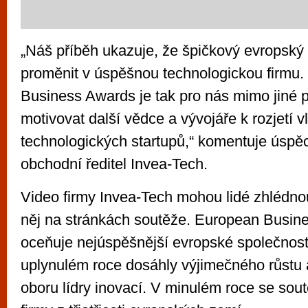
„Náš příběh ukazuje, že špičkový evropský
proměnit v úspěšnou technologickou firmu
Business Awards je tak pro nás mimo jiné 
motivovat další vědce a vývojáře k rozjetí v
technologických startupů,“ komentuje úspěc
obchodní ředitel Invea-Tech.
Video firmy Invea-Tech mohou lidé zhlédnou
něj na stránkách soutěže. European Busin
oceňuje nejúspěšnější evropské společnosti
uplynulém roce dosáhly výjimečného růstu 
oboru lídry inovací. V minulém roce se sout