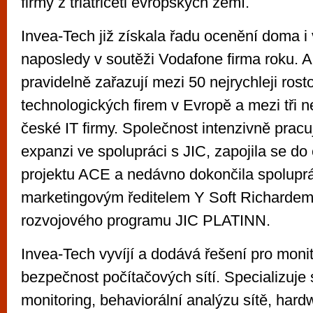
firmy z třiatřiceti evropských zemí.
Invea-Tech již získala řadu ocenění doma i 
naposledy v soutěži Vodafone firma roku. Ana
pravidelně zařazují mezi 50 nejrychleji rost
technologických firem v Evropě a mezi tři ne
české IT firmy. Společnost intenzivně prac
expanzi ve spolupráci s JIC, zapojila se d
projektu ACE a nedávno dokončila spoluprá
marketingovým ředitelem Y Soft Richardem
rozvojového programu JIC PLATINN.
Invea-Tech vyvíjí a dodává řešení pro moni
bezpečnost počítačových sítí. Specializuje 
monitoring, behaviorální analýzu sítě, har