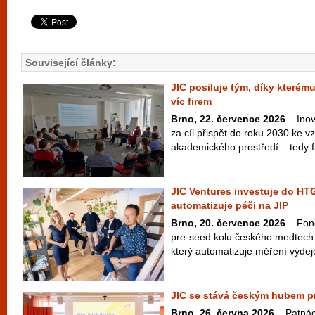
Související články:
JIC posiluje tým, díky kterém
víc firem
Brno, 22. července 2026
– Inov
za cíl přispět do roku 2030 ke vzn
akademického prostředí – tedy fi
JIC Ventures investuje do HTG
automatizuje péči na JIP
Brno, 20. července 2026
– Fond
pre-seed kolu českého medtech
který automatizuje měření výdej
JIC se stává českým hubem pr
Brno, 26. června 2026
– Patnác