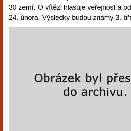
vyzkoušet různé kasinové hry. V neustál
30 zemí. O vítězi hlasuje veřejnost a o
metropoli naleznete širokou nabídku her o
24. února. Výsledky budou známy 3. bř
po moderní automaty jak pro pravidelné n
příležitostné hráče. V...