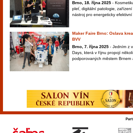
Brno, 18. října 2025
- Kosmetika 
pleť, digitální patologie, zaříze
nástroj pro energeticky efektivní
Maker Faire Brno: Oslava kreat
BVV
Brno, 7. října 2025
- Jedním z v
Days, která v říjnu propojí někol
podporovaných městem Brnem a
Part