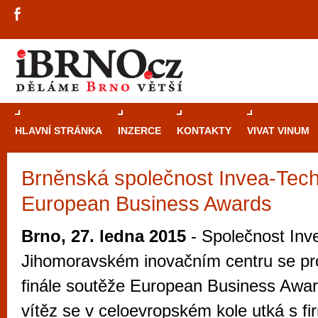
HLAVNÍ STRÁNKA
INZERCE
KONTAKTY
VIVAT VINUM
Brněnská společnost Invea-Tech 
Průvodce
kasi
European Business Awards
Brně: Od rulet
automaty
Brno, 27. ledna 2015
- Společnost Inve
Brno je měs
Jihomoravském inovačním centru se pr
zajímavé p
finále soutěže European Business Awar
restaurace, div
vítěz se v celoevropském kole utká s fi
Mimo jiné je ale také místem, kde si můžet