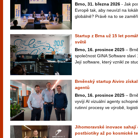
Brno, 31. března 2026
- Jak pos
Evropě tak, aby neuvízl na lokál
globálně? Právě na to se zaměří 
Startup z Brna už 15 let pomá
světě
Brno, 16. prosince 2025
– Brně
společnost GINA Software slaví 
Její software, který vznikl ze st
Brněnský startup Aiviro získal 
agentů
Brno, 16. prosince 2025
– Brněn
vyvíjí AI vizuální agenty schopné
rutinní procesy ve výrobě, logisti
Jihomoravské inovace sahají 
postbiotiky až po kosmické t