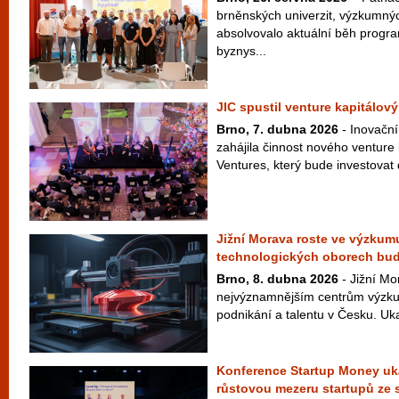
brněnských univerzit, výzkumný
absolvovalo aktuální běh progr
byznys...
JIC spustil venture kapitálový
Brno, 7. dubna 2026
- Inovační
zahájila činnost nového venture
Ventures, který bude investovat 
Jižní Morava roste ve výzkumu
technologických oborech bu
Brno, 8. dubna 2026
- Jižní Mo
nejvýznamnějším centrům výzku
podnikání a talentu v Česku. Uka
Konference Startup Money uká
růstovou mezeru startupů ze 