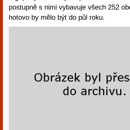
vyzkoušet různé kasinové hry. V neustál
postupně s nimi vybavuje všech 252 ob
metropoli naleznete širokou nabídku her o
hotovo by mělo být do půl roku.
po moderní automaty jak pro pravidelné n
příležitostné hráče. V...