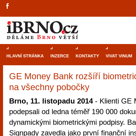
HLAVNÍ STRÁNKA
INZERCE
KONTAKTY
VIVAT VINUM
GE Money Bank rozšíří biometri
Průvodce
kasi
na všechny pobočky
Brně: Od rulet
automaty
Brno, 11. listopadu 2014
- Klienti GE
Brno je měs
podepsali od ledna téměř 190 000 dok
zajímavé p
dynamickými biometrickými podpisy. B
restaurace, div
Signpady zavedla jako první finanční in
Mimo jiné je ale také místem, kde si můžet