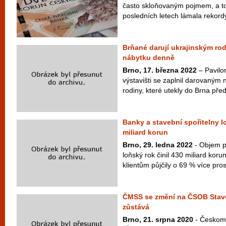
často skloňovaným pojmem, a to
posledních letech lámala rekordy
Brňané darují ukrajinským ro
nábytku denně
Brno, 17. března 2022
– Pavilo
výstavišti se zaplnil darovaným
rodiny, které utekly do Brna před
Banky a stavební spořitelny lo
miliard korun
Brno, 29. ledna 2022
- Objem p
loňský rok činil 430 miliard kor
klientům půjčily o 69 % více pros
ČMSS se změní na ČSOB Stave
zůstává
Brno, 21. srpna 2020
- Českomo