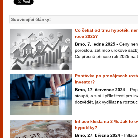
Související články:
Co čekat od trhu hypoték, nem
roce 2025?
Brno, 7. ledna 2025
- Ceny nemo
porostou, zatímco úrokové sazby
Co přesně přinese rok 2025 na tr
Poptávka po pronájmech roste
investor?
Brno, 17. července 2024
– Pop
stoupá, a s ní i příležitosti pro 
dozvědět, jak vydělat na rostouc
Inflace klesla na 2 %. Jak to o
hypotéky?
Brno, 27. března 2024
- Inflace