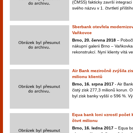
(ČMSS) fakticky završí integra
svého názvu v 1. čtvrtletí příští
Sberbank otevřela moderniz
Vaňkovce
Brno, 20. června 2018
– Poboč
nákupní galerii Brno – Vaňkovka
rekonstrukcí. Nyní klienty vítá 
Air Bank meziročně zvýšila zi
milionu klientů
Brno, 16. srpna 2017
- Air Bank
čistý zisk 277,3 milionů korun. 
byl zisk banky vyšší o 596 %. V
Equa bank loni vzrostl počet 
čtvrt milionu
Brno, 16. ledna 2017
– Equa ba