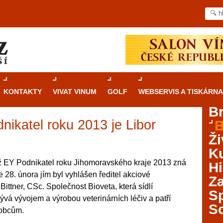
KONTAKTY
VIVAT VINUM
GOLF
WEBSERVIS A TISKÁRNA
B
nikatel roku 2013 je Libor
B
Průvodce
kasinovými hrami v Brně: Od
Ži
rulety po video automaty
Ku
Brno je městem známým pro zajímavé památky, skvělé
ž EY Podnikatel roku Jihomoravského kraje 2013 zná
Hi
restaurace, divadla a univerzity. Mimo jiné je ale také
 28. února jím byl vyhlášen ředitel akciové
Za
místem, kde si můžete legálně a bezpečně vyzkoušet
Bittner, CSc. Společnost Bioveta, která sídlí
různé kasinové hry. V neustále kvetoucí moravské
S
ývá vývojem a výrobou veterinárních léčiv a patří
metropoli naleznete širokou nabídku her od klasické
S
robcům.
rulety až po moderní automaty jak pro pravidelné
ráče. V...