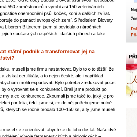
 má 550 zaměstnanců a vyrábí asi 150 veterinárních
Nej
agnostice onemocnění psů, koček, koní a dalších zvířat.
Žád
portuje do patnácti evropských zemí. S ředitelem Biovety
va Liborem Bittnerem jsem si povídala o náročných
Dal
 jejích současných úspěších i dalších plánech a také
Při
vat státní podnik a transformovat jej na
řství?
zisku, museli jsme firmu nastartovat. Bylo to o to těžší, že
 získat certifikáty, a to nejen české, ale i například
abychom mohli exportovat. Bylo potřeba zredukovat počet
ylo vyrovnat se s konkurencí. Brali jsme produkt po
 my a co konkurence. Zkoumali jsme také to, jaký je pro
lekci portfolia, řekli jsme si, co do něj potřebujeme nutně
uktů, kterých se ročně prodalo 100–150 ks, a ty jsme museli
 musel se zorientovat, abych se do toho dostal. Naše dvě
u oddělení vývoje farmaceutických a biologických –