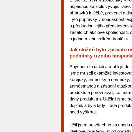
úspěšnou kapitolu vývoje. Dnes
přípravků k léčbě, prevenci a di
Tyto přípravky v současnosti ex
a předsedou jejího představenst
začátcích akciové společnosti, o
o jednom jeho velkém koníčku.
Jak složité bylo zprivatizo
podmínky tržního hospodá
Abychom to ustáli a mohli jít do 
jsme museli okamžitě investovat a
korejský, americký a německý, 
zaměstnanců a zásadní otázkou b
produktu a porovnávali, co máme
daný produkt trh. Udělali jsme se
doplnit, a byla tady i řada prod
hned vyškrtat.
Učil jsem se všechno za chodu a
vlajkové lodě tvoří už od počátk