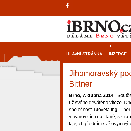
HLAVNÍ STRÁNKA
INZERCE
Jihomoravský pod
Bittner
Brno, 7. dubna 2014
- Soutě
už svého devátého vítěze. Dne
společnosti Bioveta Ing. Libor 
v Ivanovicích na Hané, se zab
k jejich předním světovým vý
návštěvníky, tak pro příležitostné h