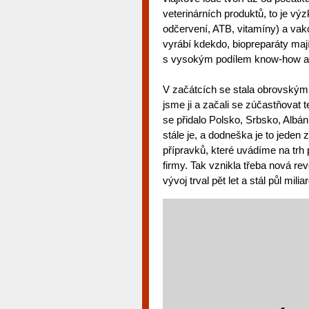
veterinárních produktů, to je vý
odčervení, ATB, vitamíny) a vakc
vyrábí kdekdo, biopreparáty mají
s vysokým podílem know-how a 
V začátcích se stala obrovským 
jsme ji a začali se zúčastňovat 
se přidalo Polsko, Srbsko, Albá
stále je, a dodneška je to jeden
přípravků, které uvádíme na trh 
firmy. Tak vznikla třeba nová revo
vývoj trval pět let a stál půl mil