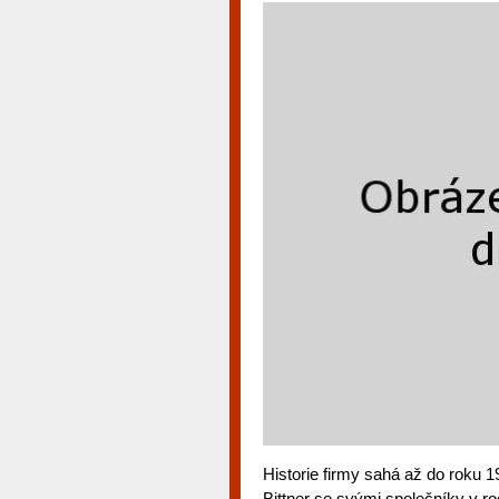
Historie firmy sahá až do roku 1
Bittner se svými společníky v r