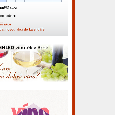
bližší akce
né události
ší akce
dat novou akci do kalendáře