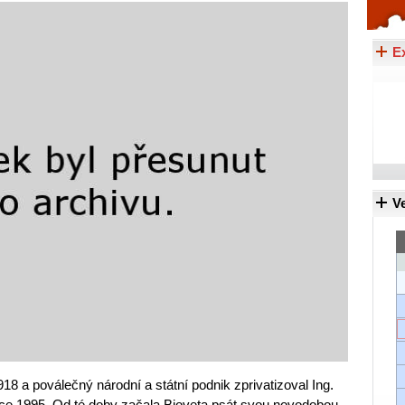
Celý článek...
E
Ve
918 a poválečný národní a státní podnik zprivatizoval Ing.
oce 1995. Od té doby začala Bioveta psát svou novodobou