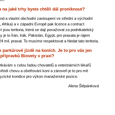
na jaké trhy byste chtěli dál proniknout?
d a vlastní obchodní zastoupení ve střední a východní
, Afrika) a v západní Evropě pak licence a contract
jsou teritoria, která se dají považovat za podnikatelský
y je to Írán, Irák, Pákistán, Egypt, pro prasata je rájem
 mil. prasat. To musíme respektovat a hledat tato teritoria.
 parkúrové jízdě na koních. Je to pro vás jen
 přípravků Biovety v praxi?
kávám s celou řadou chovatelů a veterinárních lékařů
tředí chovu a ošetřování koní a zároveň je to pro mě
 fyzické kondice pro výkon manažerské pozice.
Alena Štěpánková