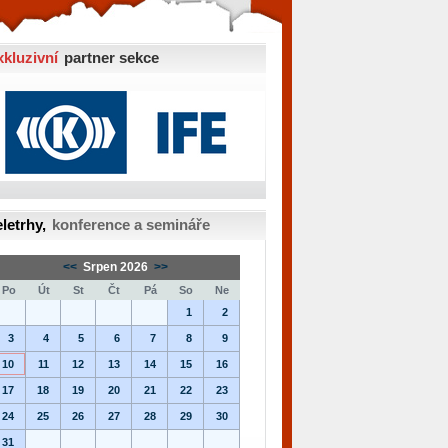
xkluzivní
partner sekce
letrhy,
konference a semináře
<<
Srpen 2026
>>
Po
Út
St
Čt
Pá
So
Ne
1
2
3
4
5
6
7
8
9
10
11
12
13
14
15
16
17
18
19
20
21
22
23
24
25
26
27
28
29
30
31