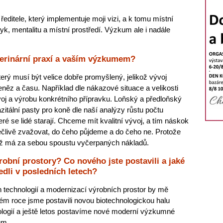
ditele, který implementuje moji vizi, a k tomu místní
zyk, mentalitu a místní prostředí. Výzkum ale i nadále
terinární praxí a vaším výzkumem?
rý musí být velice dobře promyšlený, jelikož vývoj
eněz a času. Například dle nákazové situace a velikosti
voj a výrobu konkrétního přípravku. Loňský a předloňský
azitální pasty pro koně dle naší analýzy růstu počtu
ré se lidé starají. Chceme mít kvalitní vývoj, a tím náskok
ečlivě zvažovat, do čeho půjdeme a do čeho ne. Protože
už má za sebou spoustu vyčerpaných nákladů.
obní prostory? Co nového jste postavili a jaké
edli v posledních letech?
 technologií a modernizací výrobních prostor by mě
ém roce jsme postavili novou biotechnologickou halu
ologií a ještě letos postavíme nové moderní výzkumné
um.