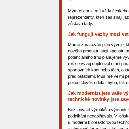
Mým cílem je mít vždy českého ře
reprezentanty, kteří zas znají ja
zůstává tady.
Jak fungují vazby mezi ve
Máme zpracován plán vývoje, kte
nového produktu stojí spoustu p
potenciálního trhu plánujeme vý
rok se vývoj doplňoval o antipar
sportovních koní nebo těch, o kte
před ostatními. Musíme velmi p
pokud člověk udělá chybu, tak 
Jak modernizujete vaše výr
technické novinky jste zav
Bez inovací výrobků a výrobních
podnikání nenaplňovalo. V loňsk
s moderní bioreaktorovou techn
a vývojové farmaceutické centr