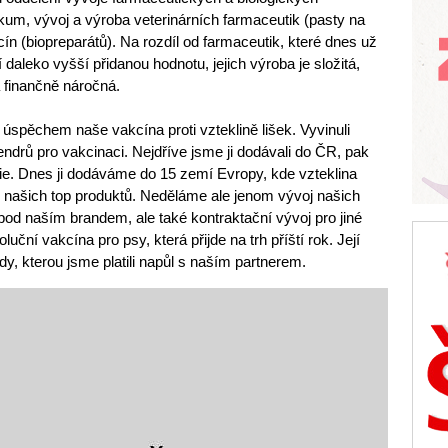
zkum, vývoj a výroba veterinárních farmaceutik (pasty na
ín (biopreparátů). Na rozdíl od farmaceutik, které dnes už
 daleko vyšší přidanou hodnotu, jejich výroba je složitá,
finančně náročná.
úspěchem naše vakcína proti vzteklině lišek. Vyvinuli
tendrů pro vakcinaci. Nejdříve jsme ji dodávali do ČR, pak
nie. Dnes ji dodáváme do 15 zemí Evropy, kde vzteklina
 z našich top produktů. Neděláme ale jenom vývoj našich
pod naším brandem, ale také kontraktační vývoj pro jiné
luční vakcína pro psy, která přijde na trh příští rok. Její
iardy, kterou jsme platili napůl s naším partnerem.