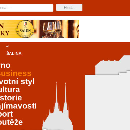
ŠALINA
rno
usiness
votní styl
ltura
storie
jímavosti
port
outěže