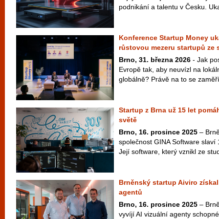
podnikání a talentu v Česku. Uka
Konference Startup Money uká
růstovou mezeru startupů ze 
Brno, 31. března 2026
- Jak pos
Evropě tak, aby neuvízl na lokál
globálně? Právě na to se zaměří 
Startup z Brna už 15 let pomá
světě
Brno, 16. prosince 2025
– Brně
společnost GINA Software slaví 
Její software, který vznikl ze st
Brněnský startup Aiviro získal 
agentů
Brno, 16. prosince 2025
– Brněn
vyvíjí AI vizuální agenty schopné