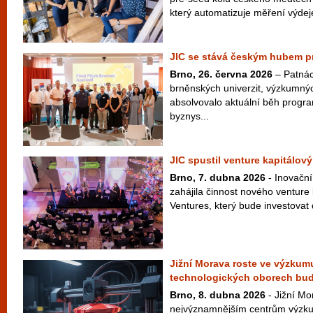
který automatizuje měření výdej
JIC se stává českým hubem pr
Brno, 26. června 2026
– Patnác
brněnských univerzit, výzkumný
absolvovalo aktuální běh progr
byznys...
JIC spustil venture kapitálový
Brno, 7. dubna 2026
- Inovační
zahájila činnost nového venture
Ventures, který bude investovat 
Jižní Morava roste ve výzkumu
technologických oborech bu
Brno, 8. dubna 2026
- Jižní Mo
nejvýznamnějším centrům výzku