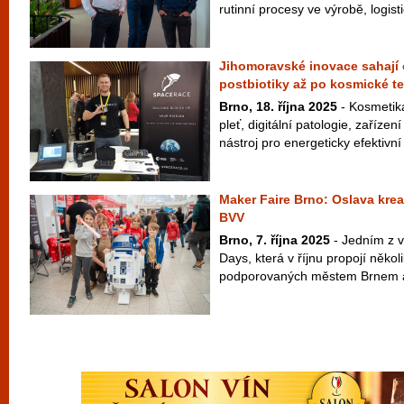
rutinní procesy ve výrobě, logisti
Jihomoravské inovace sahají 
postbiotiky až po kosmické t
Brno, 18. října 2025
- Kosmetika 
pleť, digitální patologie, zaříze
nástroj pro energeticky efektivní
Maker Faire Brno: Oslava kreat
BVV
Brno, 7. října 2025
- Jedním z v
Days, která v říjnu propojí někol
podporovaných městem Brnem a