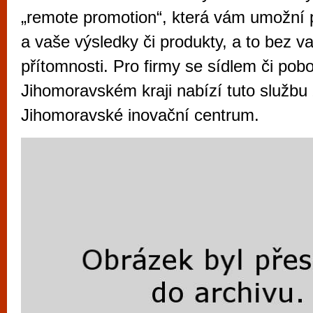
vyzkoušet různé kasinové hry. V neustál
„remote promotion“, která vám umožní 
metropoli naleznete širokou nabídku her o
a vaše výsledky či produkty, a to bez v
po moderní automaty jak pro pravidelné n
přítomnosti. Pro firmy se sídlem či pob
příležitostné hráče. V...
Jihomoravském kraji nabízí tuto služb
Jihomoravské inovační centrum.