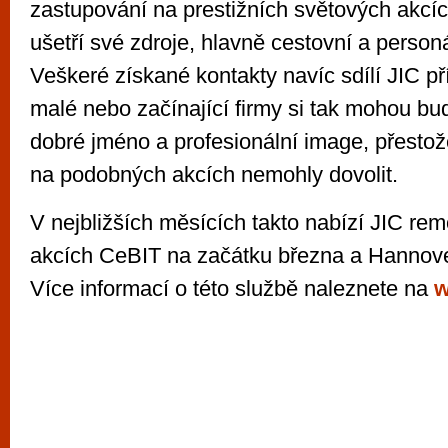
zastupování na prestižních světových akcíc
ušetří své zdroje, hlavně cestovní a personá
Veškeré získané kontakty navíc sdílí JIC př
malé nebo začínající firmy si tak mohou bu
dobré jméno a profesionální image, přestože
na podobných akcích nemohly dovolit.
V nejbližších měsících takto nabízí JIC re
akcích CeBIT na začátku března a Hannov
Více informací o této službě naleznete na
w