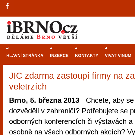
HLAVNÍ STRÁNKA
INZERCE
KONTAKTY
VIVAT VINUM
JIC zdarma zastoupí firmy na za
Průvodce
kasi
veletrzích
Brně: Od rulet
automaty
Brno, 5. března 2013
- Chcete, aby se 
Brno je měs
dozvěděli v zahraničí? Potřebujete se 
zajímavé p
odborných konferencích či výstavách a
restaurace, div
osobně na všech odborných akcích? Vyu
Mimo jiné je ale také místem, kde si můžet