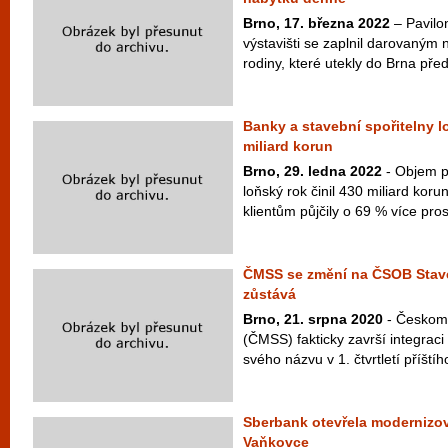
Brno, 17. března 2022
– Pavilo
výstavišti se zaplnil darovaným
rodiny, které utekly do Brna před
Banky a stavební spořitelny lo
miliard korun
Brno, 29. ledna 2022
- Objem p
loňský rok činil 430 miliard kor
klientům půjčily o 69 % více pros
ČMSS se změní na ČSOB Stave
zůstává
Brno, 21. srpna 2020
- Českomo
(ČMSS) fakticky završí integra
svého názvu v 1. čtvrtletí příští
Sberbank otevřela moderniz
Vaňkovce