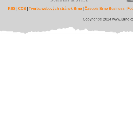
RSS
|
CCB
|
Tvorba webových stránek Brno
|
Časopis Brno Business
|
Fot
Copyright © 2024 www.iBrno.c