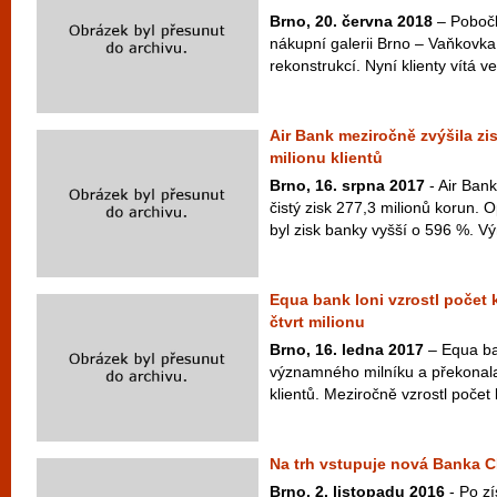
Brno, 20. června 2018
– Poboč
nákupní galerii Brno – Vaňkovka
rekonstrukcí. Nyní klienty vítá 
Air Bank meziročně zvýšila zi
milionu klientů
Brno, 16. srpna 2017
- Air Bank
čistý zisk 277,3 milionů korun. 
byl zisk banky vyšší o 596 %. V
Equa bank loni vzrostl počet 
čtvrt milionu
Brno, 16. ledna 2017
– Equa ba
významného milníku a překonala 
klientů. Meziročně vzrostl počet kl
Na trh vstupuje nová Banka 
Brno, 2. listopadu 2016
- Po zí