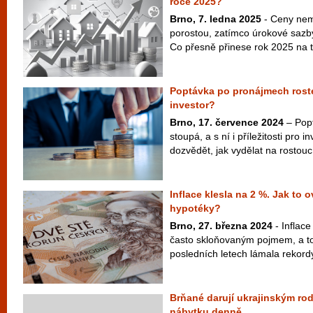
roce 2025?
Brno, 7. ledna 2025
- Ceny nemo
porostou, zatímco úrokové sazby
Co přesně přinese rok 2025 na tr
Poptávka po pronájmech roste
investor?
Brno, 17. července 2024
– Pop
stoupá, a s ní i příležitosti pro 
dozvědět, jak vydělat na rostouc
Inflace klesla na 2 %. Jak to o
hypotéky?
Brno, 27. března 2024
- Inflace
často skloňovaným pojmem, a to
posledních letech lámala rekordy
Brňané darují ukrajinským ro
nábytku denně