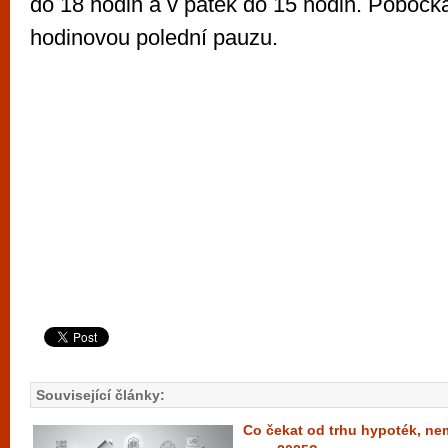
do 18 hodin a v pátek do 15 hodin. Pobočk
hodinovou polední pauzu.
Související články:
Co čekat od trhu hypoték, nem