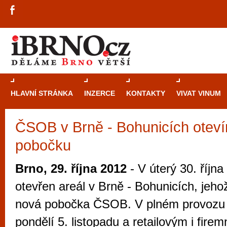
HLAVNÍ STRÁNKA
INZERCE
KONTAKTY
VIVAT VINUM
ČSOB v Brně - Bohunicích oteví
Průvodce
kasi
pobočku
Brně: Od rulet
automaty
Brno, 29. října 2012
- V úterý 30. říjn
Brno je měs
otevřen areál v Brně - Bohunicích, jeho
zajímavé p
nová pobočka ČSOB. V plném provozu
restaurace, div
pondělí 5. listopadu a retailovým i fire
Mimo jiné je ale také místem, kde si můžet