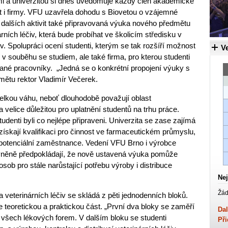
 a univerzitou si dnes uvědomuje každý člen akademické
t i firmy. VFU uzavřela dohodu s Biovetou o vzájemné
dalších aktivit také připravovaná výuka nového předmětu
rních léčiv, která bude probíhat ve školicím středisku v
iv. Spolupráci ocení studenti, kterým se tak rozšíří možnost
Ve
v souběhu se studiem, ale také firma, pro kterou studenti
ované pracovníky. „Jedná se o konkrétní propojení výuky s
mětu rektor Vladimír Večerek.
 velkou váhu, neboť dlouhodobě považují oblast
velice důležitou pro uplatnění studentů na trhu práce.
denti byli co nejlépe připraveni. Univerzita se zase zajímá
 získají kvalifikaci pro činnost ve farmaceutickém průmyslu,
a potenciální zaměstnance. Vedení VFU Brno i výrobce
rávněně předpokládají, že nově ustavená výuka pomůže
 osob pro stále narůstající potřebu výroby i distribuce
Nej
Žád
 veterinárních léčiv se skládá z pěti jednodenních bloků.
 teoretickou a praktickou část. „První dva bloky se zaměří
Dal
v všech lékových forem. V dalším bloku se studenti
Při