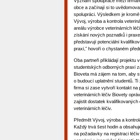
Význam spolupráce mezi firmami
obce a začínají si to uvědomova
spolupráci. Výsledkem je kromě 
Vývoj, výroba a kontrola veteriná
areálu výrobce veterinárních léč
získání nových poznatků i praxe 
představují potenciální kvalifik
praxí," hovoří o chystaném před
Oba partneři přikládají projektu
studentských odborných praxí za 
Bioveta má zájem na tom, aby stu
o budoucí uplatnění studentů. Ti
firma si zase vytvoří kontakt n
veterinárních léčiv Biovety op
zajistit dostatek kvalifikovaných
veterinárních léčiv.
Předmět Vývoj, výroba a kontrola
Každý trvá šest hodin a obsahuje
na požadavky na registraci léči