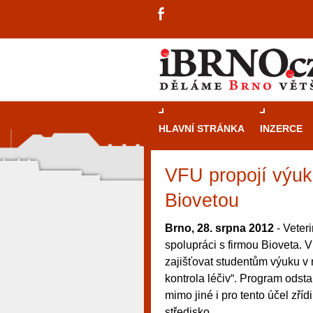
HLAVNÍ STRÁNKA
INZERCE
VFU propojí výuku
Biovetou
Brno, 28. srpna 2012
- Veter
spolupráci s firmou Bioveta. 
zajišťovat studentům výuku v
kontrola léčiv“. Program odsta
mimo jiné i pro tento účel zří
návštěvníky, tak pro příležitostné h
středisko.