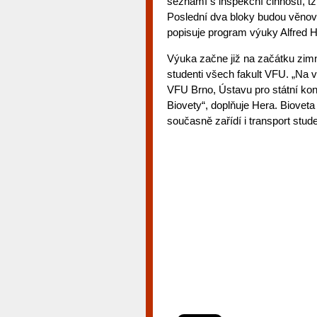
seznámí s inspekční činností, tzn
Poslední dva bloky budou věnován
popisuje program výuky Alfred H
Výuka začne již na začátku zim
studenti všech fakult VFU. „Na 
VFU Brno, Ústavu pro státní kont
Biovety“, doplňuje Hera. Bioveta 
současně zařídí i transport stud