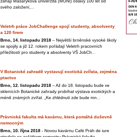
zahájí Masarykova univerzita (MUNI) oslavy 100 let od
svého založení,...
Veletrh práce JobChallenge spojí studenty, absolventy
a 120 firem
Brno, 14. listopadu 2018
– Největší brněnské vysoké školy
se spojily a již 12. rokem pořádají Veletrh pracovních
příležitostí pro studenty a absolventy VŠ JobCh...
V Botanické zahradě vystavují exotická zvířata, zejména
ptactvo
Brno, 12. listopadu 2018
– Až do 18. listopadu bude ve
sklenících Botanické zahrady probíhat výstava exotických a
méně známých zvířat. „Ke zhlédnutí zde bude mn...
Právnická fakulta má kavárnu, která pomáhá duševně
nemocným
Brno, 10. října 2018
- Novou kavárnu Café Práh de iure
otevřela se začátkem semestru Právnická fakulta