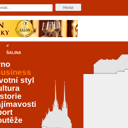
ŠALINA
rno
usiness
votní styl
ltura
storie
jímavosti
port
outěže