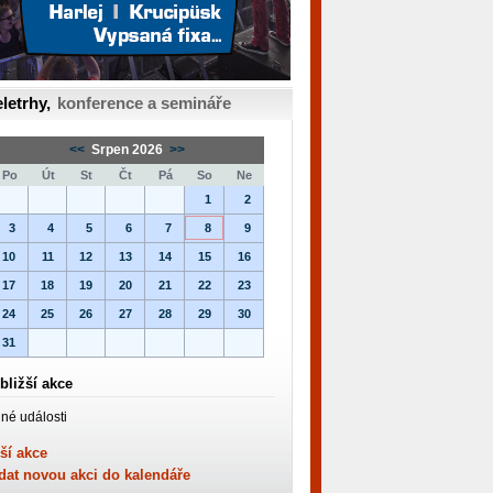
letrhy,
konference a semináře
<<
Srpen 2026
>>
Po
Út
St
Čt
Pá
So
Ne
1
2
3
4
5
6
7
8
9
10
11
12
13
14
15
16
17
18
19
20
21
22
23
24
25
26
27
28
29
30
31
bližší akce
né události
ší akce
dat novou akci do kalendáře