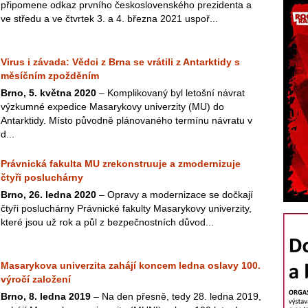
připomene odkaz prvního československého prezidenta a
ve středu a ve čtvrtek 3. a 4. března 2021 uspoř...
Virus i závada: Vědci z Brna se vrátili z Antarktidy s
měsíčním zpožděním
Brno, 5. května 2020
– Komplikovaný byl letošní návrat
výzkumné expedice Masarykovy univerzity (MU) do
Antarktidy. Místo původně plánovaného termínu návratu v
d...
Právnická fakulta MU zrekonstruuje a zmodernizuje
čtyři posluchárny
Brno, 26. ledna 2020
– Opravy a modernizace se dočkají
čtyři posluchárny Právnické fakulty Masarykovy univerzity,
které jsou už rok a půl z bezpečnostních důvod...
Masarykova univerzita zahájí koncem ledna oslavy 100.
výročí založení
Brno, 8. ledna 2019
– Na den přesně, tedy 28. ledna 2019,