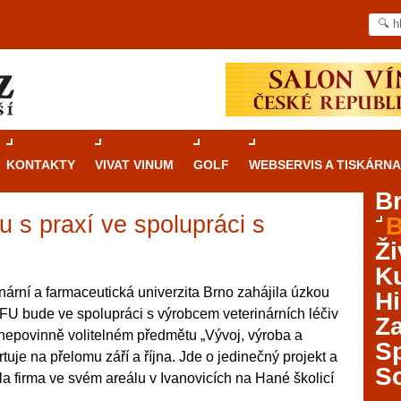
KONTAKTY
VIVAT VINUM
GOLF
WEBSERVIS A TISKÁRNA
B
 s praxí ve spolupráci s
B
Průvodce
kasinovými hrami v Brně: Od
Ži
rulety po video automaty
Ku
Brno je městem známým pro zajímavé památky, skvělé
inární a farmaceutická univerzita Brno zahájila úzkou
Hi
restaurace, divadla a univerzity. Mimo jiné je ale také
VFU bude ve spolupráci s výrobcem veterinárních léčiv
Za
místem, kde si můžete legálně a bezpečně vyzkoušet
 nepovinně volitelném předmětu „Vývoj, výroba a
různé kasinové hry. V neustále kvetoucí moravské
S
rtuje na přelomu září a října. Jde o jedinečný projekt a
metropoli naleznete širokou nabídku her od klasické
S
dila firma ve svém areálu v Ivanovicích na Hané školicí
rulety až po moderní automaty jak pro pravidelné
ráče. V...