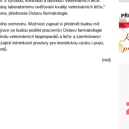
. s výrobou, kontrolou a distribucí veterinárních léčiv.
y laboratornímu ověřování kvality veterinárních léčiv,“
era, přednosta Ústavu farmakologie.
ního semestru. Možnost zapsat si předmět budou mít
výuce se budou podílet pracovníci Ústavu farmakologie
rolu veterinárních biopreparátů a léčiv a zaměstnanci
zajistí tréninkové prostory pro teoretickou výuku i praxi,
entů.
(red)