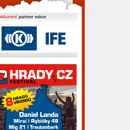
xkluzivní
partner sekce