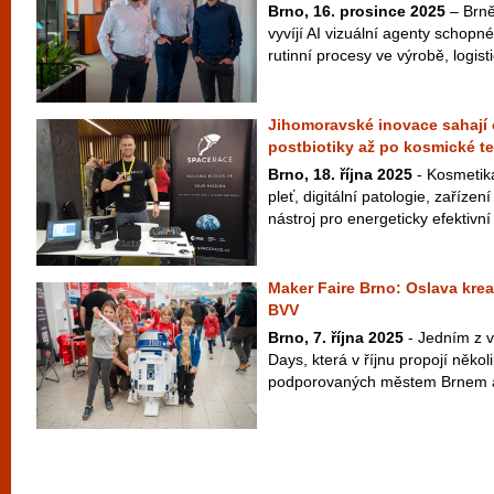
Brno, 16. prosince 2025
– Brněn
vyvíjí AI vizuální agenty schopné
rutinní procesy ve výrobě, logisti
Jihomoravské inovace sahají 
postbiotiky až po kosmické t
Brno, 18. října 2025
- Kosmetika 
pleť, digitální patologie, zaříze
nástroj pro energeticky efektivní
Maker Faire Brno: Oslava kreat
BVV
Brno, 7. října 2025
- Jedním z v
Days, která v říjnu propojí někol
podporovaných městem Brnem a