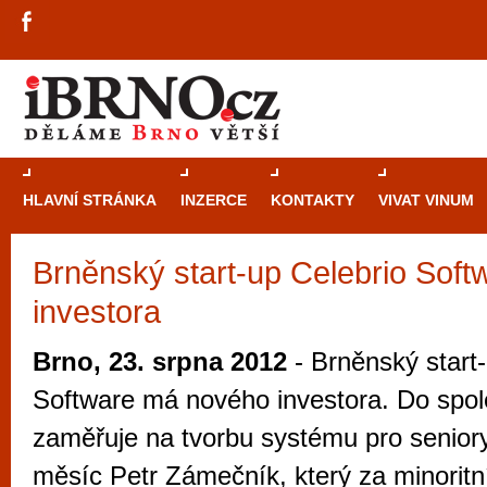
HLAVNÍ STRÁNKA
INZERCE
KONTAKTY
VIVAT VINUM
Brněnský start-up Celebrio Soft
Průvodce
kasi
investora
Brně: Od rulet
automaty
Brno, 23. srpna 2012
- Brněnský start-
Brno je měs
Software má nového investora. Do spole
zajímavé p
zaměřuje na tvorbu systému pro seniory,
restaurace, div
měsíc Petr Zámečník, který za minoritní
Mimo jiné je ale také místem, kde si můžet