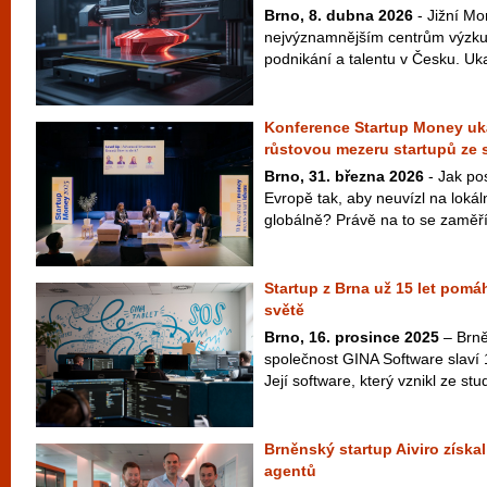
Brno, 8. dubna 2026
- Jižní Mo
nejvýznamnějším centrům výzku
podnikání a talentu v Česku. Uka
Konference Startup Money uká
růstovou mezeru startupů ze 
Brno, 31. března 2026
- Jak pos
Evropě tak, aby neuvízl na lokál
globálně? Právě na to se zaměří 
Startup z Brna už 15 let pomá
světě
Brno, 16. prosince 2025
– Brně
společnost GINA Software slaví 
Její software, který vznikl ze st
Brněnský startup Aiviro získal 
agentů