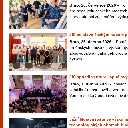
Brno, 20. července 2026
– Fond
pre-seed kolu českého medtech
který automatizuje měření výdej
JIC se stává českým hubem pr
Brno, 26. června 2026
– Patnác
brněnských univerzit, výzkumný
absolvovalo aktuální běh progr
byznys...
JIC spustil venture kapitálový
Brno, 7. dubna 2026
- Inovační
zahájila činnost nového venture
Ventures, který bude investovat 
Jižní Morava roste ve výzkumu
technologických oborech bu