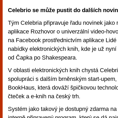
Celebrio se může pustit do dalších novin
Tým Celebria připravuje řadu novinek jako n
aplikace Rozhovor o univerzální video-hovor
na Facebook prostřednictvím aplikace Lidé č
nabídky elektronických knih, kde je už nyn
od Čapka po Shakespeara.
V oblasti elektronických knih chystá Celebr
spolupráci s dalším brněnským start-upem,
BookHaus, která dováží špičkovou technolog
čteček a e-knih na český trh.
Systém jako takový je dostupný zdarma n
interně připravený program, který se dá nai