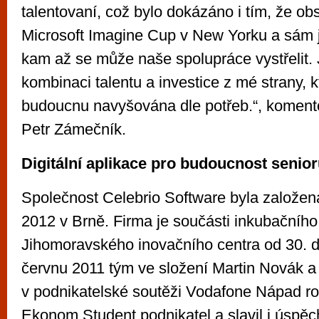
talentovaní, což bylo dokázáno i tím, že obs
Microsoft Imagine Cup v New Yorku a sám
kam až se může naše spolupráce vystřelit.
kombinaci talentu a investice z mé strany, 
budoucnu navyšována dle potřeb.“, komentov
Petr Zámečník.
Digitální aplikace pro budoucnost senio
Společnost Celebrio Software byla založe
2012 v Brně. Firma je součásti inkubačníh
Jihomoravského inovačního centra od 30. 
červnu 2011 tým ve složení Martin Novák a 
v podnikatelské soutěži Vodafone Nápad roku
Ekonom Student podnikatel a slavil i úspě