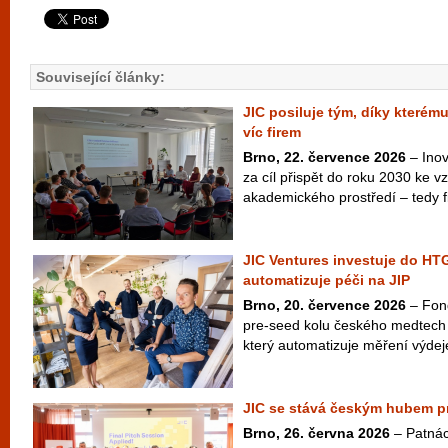
Související články:
JIC posiluje tým, díky kterém
víc firem
Brno, 22. července 2026
– Inov
za cíl přispět do roku 2030 ke vzn
akademického prostředí – tedy fi
JIC Ventures investuje do HTG
automatizuje péči na JIP
Brno, 20. července 2026
– Fond
pre-seed kolu českého medtech
který automatizuje měření výdej
JIC se stává českým hubem pr
Brno, 26. června 2026
– Patnác