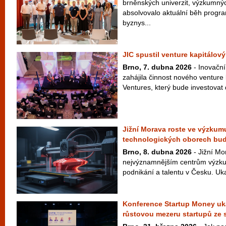
brněnských univerzit, výzkumný
absolvovalo aktuální běh progr
byznys...
JIC spustil venture kapitálový
Brno, 7. dubna 2026
- Inovační
zahájila činnost nového venture
Ventures, který bude investovat 
Jižní Morava roste ve výzkumu
technologických oborech bu
Brno, 8. dubna 2026
- Jižní Mo
nejvýznamnějším centrům výzku
podnikání a talentu v Česku. Uka
Konference Startup Money uká
růstovou mezeru startupů ze 