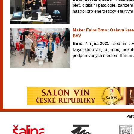
pleť, digitální patologie, zaříze
nástroj pro energeticky efektivní
Maker Faire Brno: Oslava kreat
BVV
Brno, 7. října 2025
- Jedním z v
Days, která v říjnu propojí někol
podporovaných městem Brnem a
Part