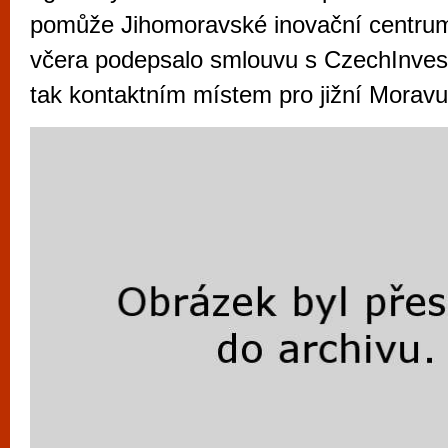
vyzkoušet různé kasinové hry. V neustál
pomůže Jihomoravské inovační centrum 
metropoli naleznete širokou nabídku her o
včera podepsalo smlouvu s CzechInves
po moderní automaty jak pro pravidelné n
tak kontaktním místem pro jižní Moravu
příležitostné hráče. V...