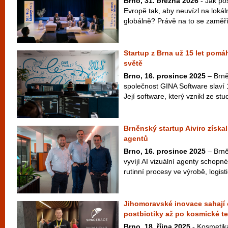
Brno, 31. března 2026
- Jak pos
Evropě tak, aby neuvízl na lokál
globálně? Právě na to se zaměří 
Startup z Brna už 15 let pomá
světě
Brno, 16. prosince 2025
– Brně
společnost GINA Software slaví 
Její software, který vznikl ze st
Brněnský startup Aiviro získal 
agentů
Brno, 16. prosince 2025
– Brněn
vyvíjí AI vizuální agenty schopné
rutinní procesy ve výrobě, logisti
Jihomoravské inovace sahají 
postbiotiky až po kosmické t
Brno, 18. října 2025
- Kosmetika 