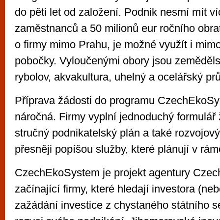
do pěti let od založení. Podnik nesmí mít v
zaměstnanců a 50 milionů eur ročního obrat
o firmy mimo Prahu, je možné využít i mim
pobočky. Vyloučenými obory jsou zemědělstv
rybolov, akvakultura, uhelný a ocelářský pr
Příprava žádosti do programu CzechEkoSy
náročná. Firmy vyplní jednoduchý formulář ž
stručný podnikatelský plán a také rozvojov
přesněji popíšou služby, které plánují v rámc
CzechEkoSystem je projekt agentury Czech
začínající firmy, které hledají investora (ne
zažádání investice z chystaného státního s