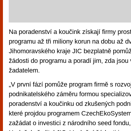
Na poradenství a koučink získají firmy pros
programu až tři miliony korun na dobu až d
Jihomoravského kraje JIC bezplatně pomůž
žádosti do programu a poradí jim, zda jso
žadatelem.
„V první fází pomůže program firmě s rozv
podnikatelského záměru formou specializ
poradenství a koučinku od zkušených podni
které projdou programem CzechEkoSyste
zažádat o investici z národního seed fondu," 