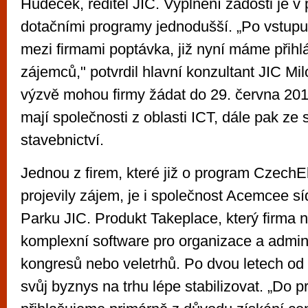
Hudeček, ředitel JIC. Vyplnění žádosti je v 
dotačními programy jednodušší. „Po vstupu
mezi firmami poptávka, již nyní máme přihl
zájemců," potvrdil hlavní konzultant JIC Mi
výzvě mohou firmy žádat do 29. června 201
mají společnosti z oblasti ICT, dále pak ze s
stavebnictví.
Jednou z firem, které již o program Czec
projevily zájem, je i společnost Acemcee síd
Parku JIC. Produkt Takeplace, který firma n
komplexní software pro organizace a admini
kongresů nebo veletrhů. Po dvou letech od 
svůj byznys na trhu lépe stabilizovat. „Do 