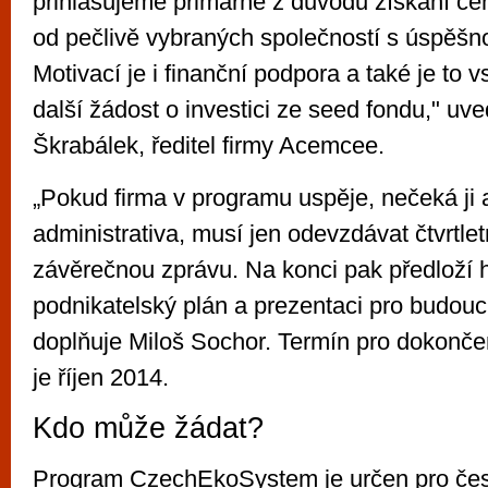
přihlašujeme primárně z důvodu získání ce
od pečlivě vybraných společností s úspěšnou
Motivací je i finanční podpora a také je to 
další žádost o investici ze seed fondu," uve
Škrabálek, ředitel firmy Acemcee.
„Pokud firma v programu uspěje, nečeká ji a
administrativa, musí jen odevzdávat čtvrtlet
závěrečnou zprávu. Na konci pak předloží 
podnikatelský plán a prezentaci pro budoucí
doplňuje Miloš Sochor. Termín pro dokonče
je říjen 2014.
Kdo může žádat?
Program CzechEkoSystem je určen pro česk