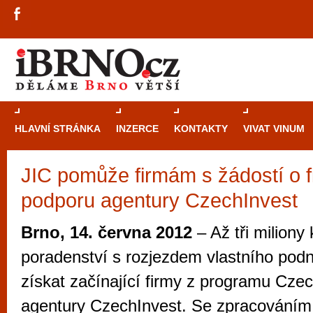
HLAVNÍ STRÁNKA
INZERCE
KONTAKTY
VIVAT VINUM
JIC pomůže firmám s žádostí o f
Průvodce
kasi
podporu agentury CzechInvest
Brně: Od rulet
automaty
Brno, 14. června 2012
– Až tři miliony
Brno je měs
poradenství s rozjezdem vlastního pod
zajímavé p
získat začínající firmy z programu Cz
restaurace, div
agentury CzechInvest. Se zpracováním 
Mimo jiné je ale také místem, kde si můžet