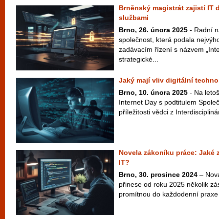
Brněnský magistrát zajistí IT
službami
Brno, 26. února 2025
- Radní n
společnost, která podala nejvýh
zadávacím řízení s názvem „Int
strategické...
Jaký mají vliv digitální techn
Brno, 10. února 2025
- Na letoš
Internet Day s podtitulem Společn
příležitosti vědci z Interdiscipliná
Novela zákoníku práce: Jaké
IT?
Brno, 30. prosince 2024
– Nová
přinese od roku 2025 několik zá
promítnou do každodenní praxe 