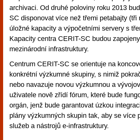
archivaci. Od druhé poloviny roku 2013 b
SC disponovat více než třemi petabajty (tři 
úložné kapacity a výpočetními servery s třem
Kapacity centra CERIT-SC budou zapojeny
mezinárodní infrastruktury.
Centrum CERIT-SC se orientuje na koncové
konkrétní výzkumné skupiny, s nimiž pokraču
nebo navazuje novou výzkumnou a vývojovo
uživatele nově zřídí fórum, které bude fung
orgán, jenž bude garantovat úzkou integraci
plány výzkumných skupin tak, aby se více p
služeb a nástrojů e-infrastruktury.