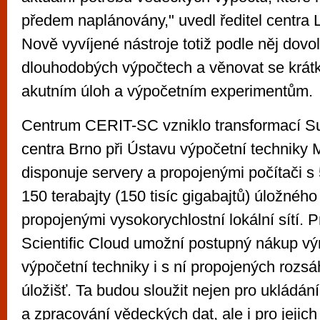
předem naplánovány," uvedl ředitel centra
Nově vyvíjené nástroje totiž podle něj dovolí
dlouhodobých výpočtech a věnovat se krá
akutním úloh a výpočetním experimentům.
Centrum CERIT-SC vzniklo transformací S
centra Brno při Ústavu výpočetní techniky 
disponuje servery a propojenými počítači s
150 terabajty (150 tisíc gigabajtů) úložného
propojenými vysokorychlostní lokální sítí. 
Scientific Cloud umožní postupný nákup vý
výpočetní techniky i s ní propojených rozs
úložišť. Ta budou sloužit nejen pro ukládání,
a zpracování vědeckých dat, ale i pro jeji