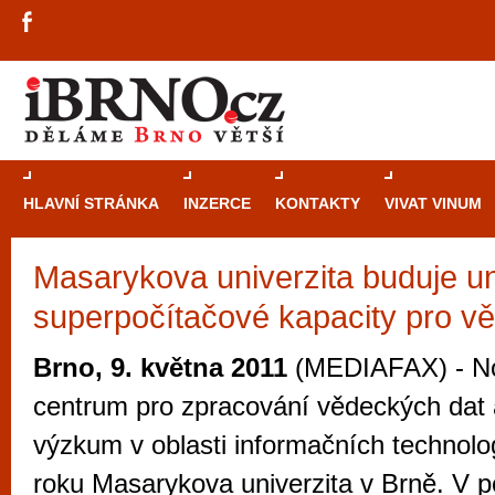
HLAVNÍ STRÁNKA
INZERCE
KONTAKTY
VIVAT VINUM
Masarykova univerzita buduje un
Průvodce
kasi
superpočítačové kapacity pro v
Brně: Od rulet
automaty
Brno, 9. května 2011
(MEDIAFAX) - No
Brno je měs
centrum pro zpracování vědeckých dat a
zajímavé p
výzkum v oblasti informačních technolo
restaurace, div
roku Masarykova univerzita v Brně. V p
Mimo jiné je ale také místem, kde si můžet