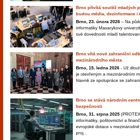
Brno přivítá soutěž mladých 
budou média, dezinformace i 
Brno, 23. února 2026
– Na půdě
informatiky Masarykovy univerzi
své dovednosti mladí talentovaní
Brno vítá nové zahraniční odb
mezinárodního města
Brno, 15. ledna 2026
- Už dlou
je otevřeným a mezinárodním měs
hlavně ze spolupráce se zahranič
Brno se stává národním centr
bezpečnosti
Brno, 31. srpna 2025
(PROTEXT)
informatiky, poštovnictví a finan
evropské dotace v mezinárodně
proj...