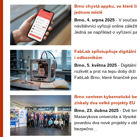
Brno chystá appku, ve které li
jednom místě
Brno, 4. srpna 2025
- V součas
návštěvníci vyřizují online zálež
Jedná se například o vyřízení p
FabLab zpřístupňuje digitální
i odborníkům
Brno, 5. května 2025
- Digitáln
rozkvět a prst na tepu doby drží 
FabLab Brno, které finančně pod
Brno centrem kybernetické be
získaly dva velké projekty EU
Brno, 23. dubna 2025
- Dvě brn
Masarykova univerzita a Vysoké 
povedou dva nové projekty v obl
bezpečno...