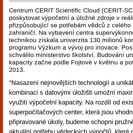
Centrum CERIT Scientific Cloud (CERIT-SC
poskytovat výpočetní a úložné zdroje v reá
přizpůsobující se potřebám vědců z celého
zahraničí. Na vybavení centra supervýkonn
technikou získala univerzita 130 milionů k
programu Výzkum a vývoj pro inovace. Posk
schválilo ministerstvo školství. Budování u
kapacity začne podle Fojtové v květnu a po
2013.
"Nasazení nejnovějších technologií a uniká
kombinaci s datovými úložišti umožní maxim
využití výpočetní kapacity. Na rozdíl od exis
superpočítačových center, která jsou vhod
připravované úkoly, budeme schopni pružně
aktuální potřebu vědeckých výpočtů, které