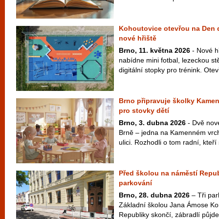
Kohoutovice otevřou na Den d
nové hřiště
Brno, 11. května 2026
- Nové h
nabídne mini fotbal, lezeckou s
digitální stopky pro trénink. Otev
Brno připravuje školky Kamen
pro stovky dětí
Brno, 3. dubna 2026
- Dvě nové
Brně – jedna na Kamenném vrch
ulici. Rozhodli o tom radní, kteří 
Před školou na náměstí Republ
parkování
Brno, 28. dubna 2026
– Tři par
Základní školou Jana Ámose K
Republiky skončí, zábradlí půjde