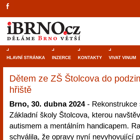
HLAVNÍ STRÁNKA
INZERCE
KONTAKTY
VIVAT VINUM
Dětem ze ZŠ Štolcova do podzi
Průvodce
kasi
hřiště
Brně: Od rulet
automaty
Brno, 30. dubna 2024
- Rekonstrukce 
Brno je měs
Základní školy Štolcova, kterou navštěvu
zajímavé p
autismem a mentálním handicapem. R
restaurace, div
schválila, že opravy nyní nevyhovující 
Mimo jiné je ale také místem, kde si můžet