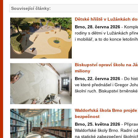
Související články:
Dětské hřiště v Lužánkách d
Brno, 28. června 2026
- Komple
rodiny s dětmi v Lužánkách přin
i mobiliář, a to do konce letošní
Biskupství opraví školu na Já
miliony
Brno, 22. června 2026
- Do his
ve které přednášel i Gregor Joh
školní ruch. Biskupství brněnské 
Waldorfská škola Brno projde o
bezpečnost
Brno, 25. května 2026
- Připrav
Waldorfské školy Brno. Radní ods
na statické zabezpečení školních 