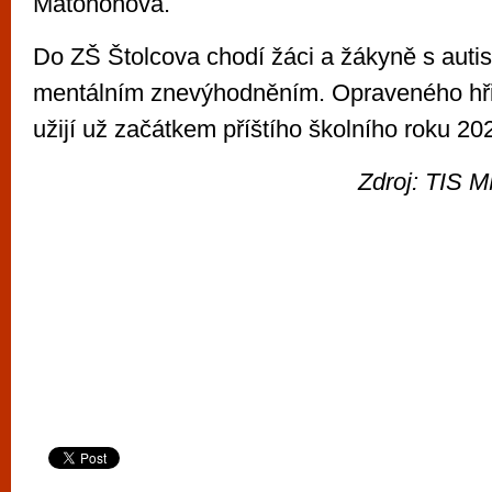
Matonohová.
Do ZŠ Štolcova chodí žáci a žákyně s auti
mentálním znevýhodněním. Opraveného hřišt
užijí už začátkem příštího školního roku 20
Zdroj: TIS M