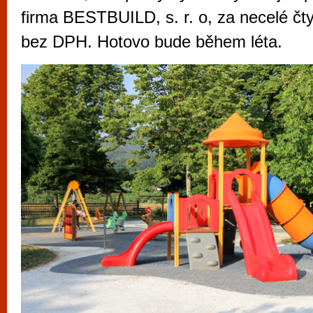
vyzkoušet různé kasinové hry. V neustál
firma BESTBUILD, s. r. o, za necelé čty
metropoli naleznete širokou nabídku her o
bez DPH. Hotovo bude během léta.
po moderní automaty jak pro pravidelné n
příležitostné hráče. V...