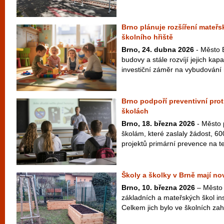
Brno plánuje rozšíření mateřs
školního hřiště
Brno, 24. dubna 2026
- Město B
budovy a stále rozvíjí jejich kapa
investiční záměr na vybudování 
Brno podpoří preventivní pro
školách
Brno, 18. března 2026
- Město 
školám, které zaslaly žádost, 600
projektů primární prevence na te
Školy a školky v Brně mají n
Brno, 10. března 2026
– Město 
základních a mateřských škol in
Celkem jich bylo ve školních za