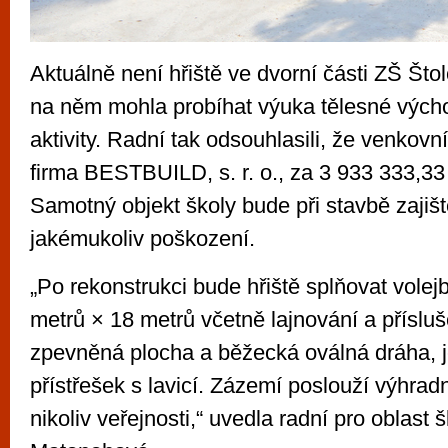
Aktuálně není hřiště ve dvorní části ZŠ Što
na něm mohla probíhat výuka tělesné výchov
aktivity. Radní tak odsouhlasili, že venkovní
firma BESTBUILD, s. r. o., za 3 933 333,3
Samotný objekt školy bude při stavbě zajišt
jakémukoliv poškození.
„Po rekonstrukci bude hřiště splňovat vole
metrů × 18 metrů včetně lajnování a přísluše
zpevněná plocha a běžecká oválná dráha, j
přístřešek s lavicí. Zázemí poslouží výhrad
nikoliv veřejnosti,“ uvedla radní pro oblast š