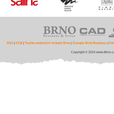
RSS
|
CCB
|
Tvorba webových stránek Brno
|
Časopis Brno Business
|
Fot
Copyright © 2024 www.iBrno.c