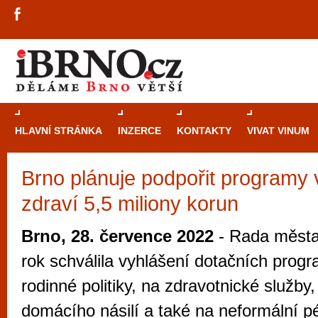
HLAVNÍ STRÁNKA
INZERCE
KONTAKTY
VIVAT VINUM
Brno plánuje podpořit programy v
Průvodce
kasi
zdraví 5,5 miliony korun
Brně: Od rulet
automaty
Brno, 28. července 2022
- Rada města 
Brno je měs
rok schválila vyhlášení dotačních prog
zajímavé p
rodinné politiky, na zdravotnické služby
restaurace, div
domácího násilí a také na neformální p
Mimo jiné je ale také místem, kde si můžet