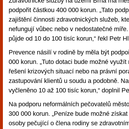
Zdravotnické služby na území Brna má měs
podpořit částkou 400 000 korun. „Tato pod
zajištění činnosti zdravotnických služeb, kt
nefungují vůbec nebo v nedostatečné míře.
půjde od 10 do 100 tisíc korun,“ řekl Petr Hl
Prevence násilí v rodině by měla být podp
000 korun. „Tuto dotaci bude možné využít 
řešení krizových situací nebo na právní po
zastupování klientů u soudu a podobně. Na 
vyčleněno 10 až 100 tisíc korun,“ doplnil Pe
Na podporu neformálních pečovatelů město 
300 000 korun. „Peníze bude možné získat 
osoby pečující o člena rodiny se zdravotní