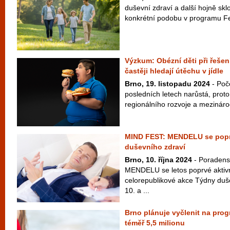
duševní zdraví a další hojně sk
konkrétní podobu v programu Fes
Výzkum: Obézní děti při řešen
častěji hledají útěchu v jídle
Brno, 19. listopadu 2024
- Poč
posledních letech narůstá, prot
regionálního rozvoje a mezinárod
MIND FEST: MENDELU se popr
duševního zdraví
Brno, 10. října 2024
- Poradens
MENDELU se letos poprvé aktivn
celorepublikové akce Týdny duše
10. a ...
Brno plánuje vyčlenit na prog
téměř 5,5 milionu