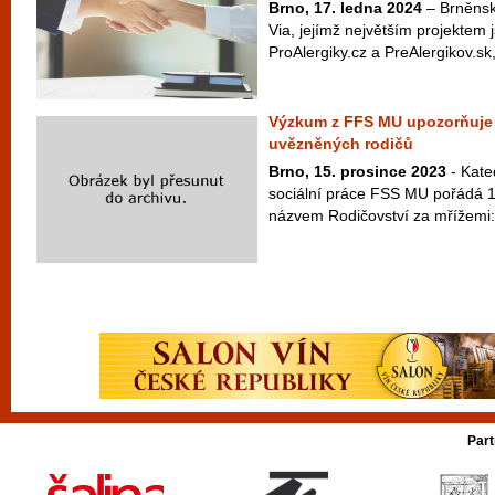
Brno, 17. ledna 2024
– Brněnsk
Via, jejímž největším projektem 
ProAlergiky.cz a PreAlergikov.sk,
Výzkum z FFS MU upozorňuje n
uvězněných rodičů
Brno, 15. prosince 2023
- Kated
sociální práce FSS MU pořádá 15
názvem Rodičovství za mřížemi: 
Part