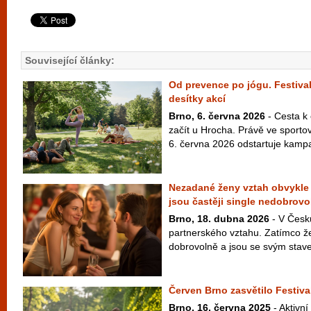
Související články:
Od prevence po jógu. Festival
desítky akcí
Brno, 6. června 2026
- Cesta k
začít u Hrocha. Právě ve sport
6. června 2026 odstartuje kampaň
Nezadané ženy vztah obvykle 
jsou častěji single nedobrovo
Brno, 18. dubna 2026
- V Česku
partnerského vztahu. Zatímco žen
dobrovolně a jsou se svým stav
Červen Brno zasvětilo Festiva
Brno, 16. června 2025
- Aktivní