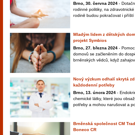
Brno, 30. června 2024
- Dotačn
rodinné politiky, na zdravotnické
rodině budou pokračovat i příští 
Mladým lidem z dětských dom
projekt Symbios
Brno, 27. března 2024
- Pomoci
domovů se začleněním do dospělé
brněnských vědců, když zahajova
Nový výzkum odhalí skrytá zdr
každodenní potřeby
Brno, 13. února 2024
- Endokrin
chemické látky, které jsou obsa
potřeby a mohou narušovat a po
Brněnská společnost CM Trade
Boneco CR