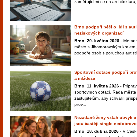
zaměřujícími se na architekturu, 
Brno podpoří péči o lidi s au
neziskových organizací
Brno, 20. května 2026
- Memor
město s Jihomoravským krajem, n
podpoře osob s poruchou autisti
Sportovní dotace podpoří prov
a mládeže
Brno, 11. května 2026
- Připrav
sportovních dotací. Rada města
zastupitelům, aby schválili přís
prov...
Nezadané ženy vztah obvykle 
jsou častěji single nedobrovo
Brno, 18. dubna 2026
- V Česku