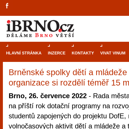
HLAVNÍ STRÁNKA
INZERCE
KONTAKTY
VIVAT VINUM
Brněnské spolky dětí a mládeže i
Průvodce
kasi
organizace si rozdělí téměř 15 m
Brně: Od rulet
automaty
Brno, 26. července 2022
- Rada města 
Brno je měs
na příští rok dotační programy na rozv
zajímavé p
studentů zapojených do projektu DofE,
restaurace, div
volnočasových aktivit dětí a mládeže a 
Mimo jiné je ale také místem, kde si můžet