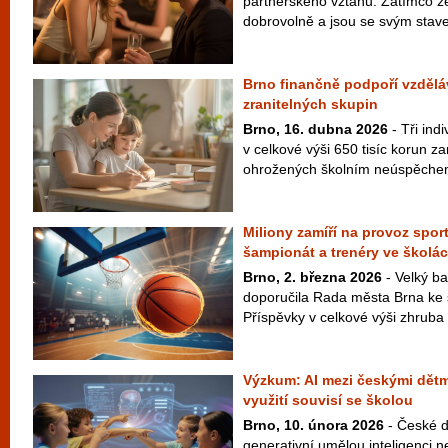
partnerského vztahu. Zatímco žen
dobrovolně a jsou se svým stav
Brno finančně podpoří vzděláv
zranitelných skupin
Brno, 16. dubna 2026
- Tři ind
v celkové výši 650 tisíc korun z
ohrožených školním neúspěchem
Miliony zamíří na provoz spor
šampionát a trenéry ve školá
Brno, 2. března 2026
- Velký ba
doporučila Rada města Brna ke 
Příspěvky v celkové výši zhruba 
Výzkum: AI mezi českými dětm
využití souvisí se školou
Brno, 10. února 2026
- České dě
generativní umělou inteligenci ne