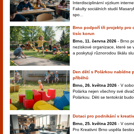
Interdisciplinární výzkum interne
Fakulty sociálních studií Masar
spo...
Brno podpoří tři projekty pro
tisíc korun
Brno, 11. června 2026
- Brno po
neziskové organizace, které se 
a poskytují různorodou škálu slu
Den dětí s Polárkou nabídne 
příběhů
Brno, 26. května 2026
- V sobo
Polárka nejen všechny své divač
Polárkou. Děti se tentokrát budo
Dotaci pro podnikání v kreativ
Brno, 25. května 2026
- V osmé
Pro Kreativní Brno uspěla šestic