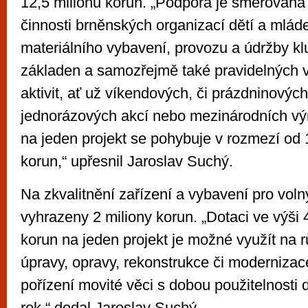
12,5 milionu korun. „Podpora je směřována 
činnosti brněnských organizací dětí a mláde
materiálního vybavení, provozu a údržby kl
základen a samozřejmě také pravidelných 
aktivit, ať už víkendových, či prázdninovýc
jednorázových akcí nebo mezinárodních v
na jeden projekt se pohybuje v rozmezí od 1
korun,“ upřesnil Jaroslav Suchý.
Na zkvalitnění zařízení a vybavení pro voln
vyhrazeny 2 miliony korun. „Dotaci ve výši 4
korun na jeden projekt je možné využít na 
úpravy, opravy, rekonstrukce či modernizac
pořízení movité věci s dobou použitelnosti 
rok,“ dodal Jaroslav Suchý.