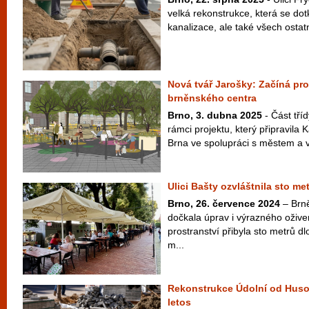
velká rekonstrukce, která se do
kanalizace, ale také všech ostatn
Nová tvář Jarošky: Začíná pro
brněnského centra
Brno, 3. dubna 2025
- Část tří
rámci projektu, který připravila 
Brna ve spolupráci s městem a v 
Ulici Bašty ozvláštnila sto me
Brno, 26. července 2024
– Brně
dočkala úprav i výrazného ožive
prostranství přibyla sto metrů d
m...
Rekonstrukce Údolní od Huso
letos