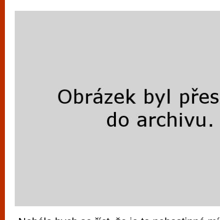
vyzkoušet různé kasinové hry. V neustál
metropoli naleznete širokou nabídku her o
po moderní automaty jak pro pravidelné n
příležitostné hráče. V...