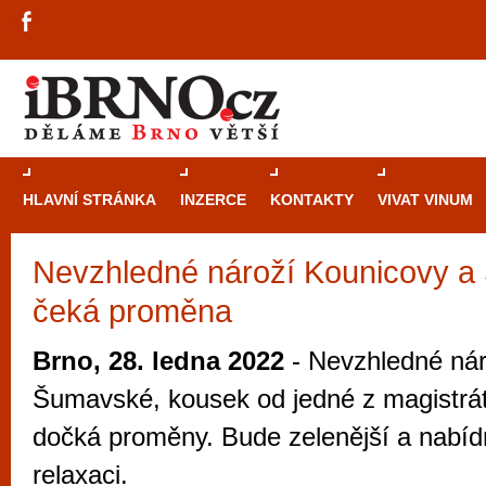
HLAVNÍ STRÁNKA
INZERCE
KONTAKTY
VIVAT VINUM
Nevzhledné nároží Kounicovy 
Průvodce
kasi
čeká proměna
Brně: Od rulet
automaty
Brno, 28. ledna 2022
- Nevzhledné nár
Brno je měs
Šumavské, kousek od jedné z magistrát
zajímavé p
dočká proměny. Bude zelenější a nabídn
restaurace, div
relaxaci.
Mimo jiné je ale také místem, kde si můžet