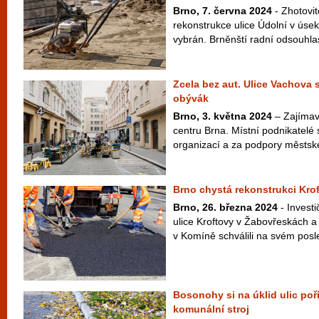
Brno, 7. června 2024
- Zhotovit
rekonstrukce ulice Údolní v úse
vybrán. Brněnští radní odsouhlasi
Zcela bez aut. Ulice Vachova 
obývák
Brno, 3. května 2024
– Zajímavý
centru Brna. Místní podnikatelé
organizací a za podpory městské 
Brno chystá rekonstrukci Krof
Brno, 26. března 2024
- Investi
ulice Kroftovy v Žabovřeskách a
v Komíně schválili na svém posl
Bosonohy si na úklid ulic poříd
komunální stroj