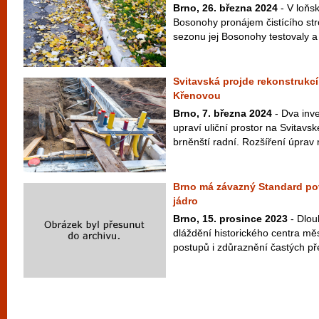
Brno, 26. března 2024
- V loňs
Bosonohy pronájem čistícího str
sezonu jej Bosonohy testovaly a 
Svitavská projde rekonstrukcí
Křenovou
Brno, 7. března 2024
- Dva inve
upraví uliční prostor na Svitavsk
brněnští radní. Rozšíření úprav 
Brno má závazný Standard pov
jádro
Brno, 15. prosince 2023
- Dlou
dláždění historického centra mě
postupů i zdůraznění častých pře