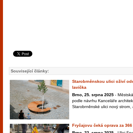
Související články:
Starobrněnskou ulici oživí od
lavička
Brno, 25. srpna 2025
- Městská
podle návrhu Kanceláře archite
Starobrněnské ulici nový strom, 
Fryčajovu čeká oprava za 366 
Brno, 22. srpna 2025
- Ulici Fr