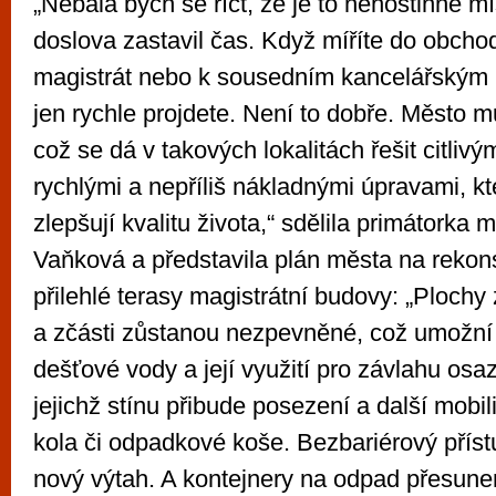
„Nebála bych se říct, že je to nehostinné mí
doslova zastavil čas. Když míříte do obcho
magistrát nebo k sousedním kancelářským 
jen rychle projdete. Není to dobře. Město mu
což se dá v takových lokalitách řešit citlivým
rychlými a nepříliš nákladnými úpravami, 
zlepšují kvalitu života,“ sdělila primátorka
Vaňková a představila plán města na rekons
přilehlé terasy magistrátní budovy: „Plochy
a zčásti zůstanou nezpevněné, což umožní
dešťové vody a její využití pro závlahu osa
jejichž stínu přibude posezení a další mobil
kola či odpadkové koše. Bezbariérový přístu
nový výtah. A kontejnery na odpad přesun