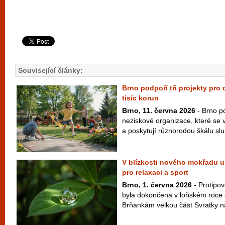
Související články:
Brno podpoří tři projekty pro
tisíc korun
Brno, 11. června 2026
- Brno po
neziskové organizace, které se 
a poskytují různorodou škálu slu
V blízkosti nového mokřadu u
pro relaxaci a sport
Brno, 1. června 2026
- Protipo
byla dokončena v loňském roce 
Brňankám velkou část Svratky na 