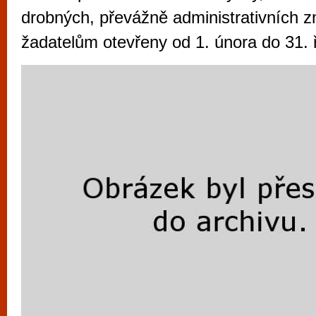
vyzkoušet různé kasinové hry. V neustál
drobných, převážně administrativních 
metropoli naleznete širokou nabídku her o
žadatelům otevřeny od 1. února do 31. 
po moderní automaty jak pro pravidelné n
příležitostné hráče. V...