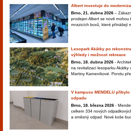
Albert investuje do moderniz
Brno, 21. dubna 2026
– Zákazn
prodejen Albert se nově mohou t
mrazicích boxů, které přinášejí n
Lesopark Akátky po rekonstru
výhledy i možnost rekreace
Brno, 18. dubna 2026
- Archite
na revitalizaci lesoparku Akátk
Martiny Kameníkové. Porotu přes
V kampusu MENDELU přibylo p
odpadu
Brno, 18. března 2026
- Mendelo
celkem 334 nových odpadkových 
a směsný odpad. Nové koše budou