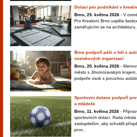
Dotaci pro podnikání v kreativ
Brno, 25. května 2026
- V osmé
Pro Kreativní Brno uspěla šestic
zaměřujícími se na architekturu, 
Brno podpoří péči o lidi s au
neziskových organizací
Brno, 20. května 2026
- Memor
město s Jihomoravským krajem, n
podpoře osob s poruchou autisti
Sportovní dotace podpoří prov
a mládeže
Brno, 11. května 2026
- Připrav
sportovních dotací. Rada města
zastupitelům, aby schválili přís
prov...