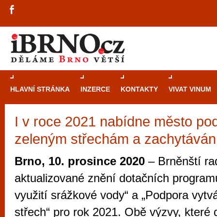
HLAVNÍ STRÁNKA
INZERCE
KONTAKTY
VIVAT VINUM
I v roce 2021 nabídne město po
Průvodce
kasi
zeleným střechám a zachytáván
Brně: Od rulet
automaty
Brno, 10. prosince 2020
– Brněnští rad
Brno je měs
aktualizované znění dotačních progra
zajímavé p
využití srážkové vody“ a „Podpora vytv
restaurace, div
střech“ pro rok 2021. Obě výzvy, které 
Mimo jiné je ale také místem, kde si můžet