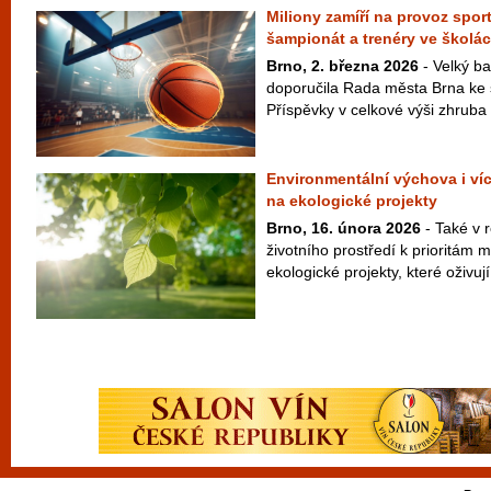
Miliony zamíří na provoz spor
šampionát a trenéry ve školá
Brno, 2. března 2026
- Velký ba
doporučila Rada města Brna ke 
Příspěvky v celkové výši zhruba 
Environmentální výchova i víc
na ekologické projekty
Brno, 16. února 2026
- Také v 
životního prostředí k prioritám 
ekologické projekty, které oživují