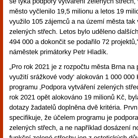
se týká podpory vytváření zelených střech, 
město vyčlenilo 19,5 milionu a letos 19 mil
využilo 105 zájemců a na území města tak 
zelených střech. Letos bylo uděleno dalších
494 000 a dokončit se podařilo 72 projektů,
náměstek primátorky Petr Hladík.
„Pro rok 2021 je z rozpočtu města Brna na
využití srážkové vody‘ alokován 1 000 000
programu ‚Podpora vytváření zelených střech
rok 2021 opět alokováno 19 milionů Kč, byl
dotazy žadatelů doplněna dvě kritéria. Prvn
specifikuje, že účelem programu je podpor
zelených střech, a ne například dosázení 
funkční zelené střechy jen z estetických d