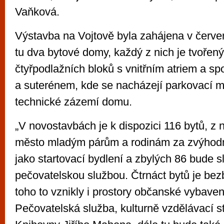
Vaňková.
Výstavba na Vojtově byla zahájena v červe
tu dva bytové domy, každý z nich je tvořený
čtyřpodlažních bloků s vnitřním atriem a 
a suterénem, kde se nacházejí parkovací mí
technické zázemí domu.
„V novostavbách je k dispozici 116 bytů, z 
město mladým párům a rodinám za zvýho
jako startovací bydlení a zbylých 86 bude sl
pečovatelskou službou. Čtrnáct bytů je bez
toho to vznikly i prostory občanské vybaveno
Pečovatelská služba, kulturně vzdělávací s