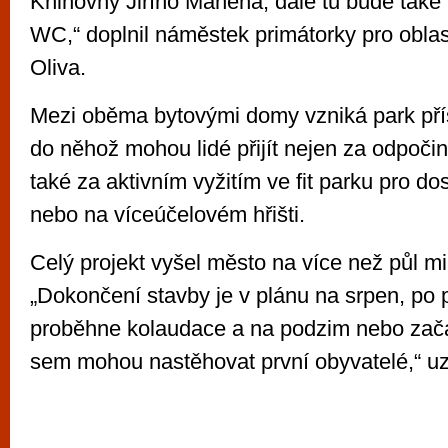
Knihovny Jiřího Mahena, dále tu bude také
WC,“ doplnil náměstek primátorky pro oblast
Oliva.
Mezi oběma bytovými domy vzniká park přís
do něhož mohou lidé přijít nejen za odpočin
také za aktivním vyžitím ve fit parku pro do
nebo na víceúčelovém hřišti.
Celý projekt vyšel město na více než půl mi
„Dokončení stavby je v plánu na srpen, po 
proběhne kolaudace a na podzim nebo zač
sem mohou nastěhovat první obyvatelé,“ uza