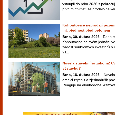
vstoupil do roku 2026 s pokračuj
prvním čtvrtletí se prodalo cel
Kohoutovice neprodají pozem
má přednost před betonem
Brno, 30. dubna 2026
- Rada m
Kohoutovice na svém jednání ve
žádost soukromých investorů o
v l...
Novela stavebního zákona: C
výstavbu?
Brno, 18. dubna 2026
– Novela
ambici zrychlit a zjednodušit po
Reaguje na dlouhodobě kritizovan