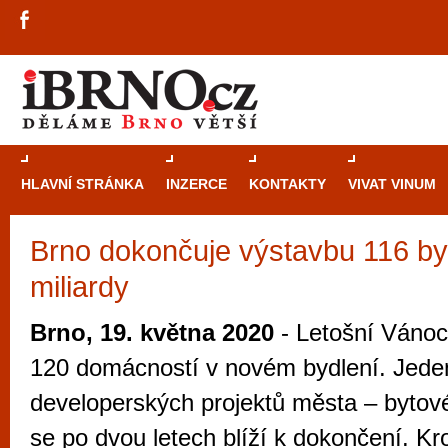
HLAVNÍ STRÁNKA
INZERCE
KONTAKTY
VIVAT VINUM
Brno dokončuje výstavbu 116 by
Průvodce
kasi
miliardy
Brně: Od rulet
automaty
Brno, 19. května 2020
- Letošní Vánoc
Brno je měs
120 domácností v novém bydlení. Jeden
zajímavé p
developerských projektů města – bytov
restaurace, div
se po dvou letech blíží k dokončení. K
Mimo jiné je ale také místem, kde si můžet