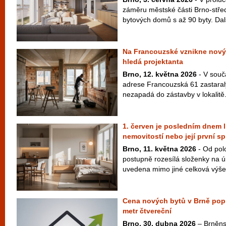
záměru městské části Brno-střed
bytových domů s až 90 byty. Dal
Na Francouzské vznikne nový
hledá projektanta
Brno, 12. května 2026
- V souč
adrese Francouzská 61 zastaralý
nezapadá do zástavby v lokalitě.
1. červen je posledním dnem l
nemovitostí nebo její první sp
Brno, 11. května 2026
- Od pol
postupně rozesílá složenky na ú
uvedena mimo jiné celková výše 
Cena nových bytů v Brně poprv
metr čtvereční
Brno, 30. dubna 2026
– Brněnsk