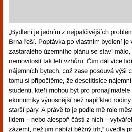
„Bydlení je jedním z nejpalčivějších problé
Brna řeší. Poptávka po vlastním bydlení je v
zastaralého územního plánu se staví málo,
nemovitostí tak letí vzhůru. Čím dál více lid
nájemních bytech, což zase posouvá výši 
tomu si připočtěme, že desetitisíce nájemní
studenti, kteří mohou být pro pronajímatele
ekonomiky výnosnější než například rodiny
starší páry. A právě to je podle mě role měs
lidem – nebo alespoň části z nich – vytvářel
zázemí, než jim nabízí běžný trh,“ uvedla 