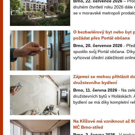
Brno, 22. července 2026
– Prod
druhém čtvrtletí roku 2026 dále
se v moravské metropoli prodalo
O bezbariérový byt nebo byt p
požádat přes Portál občana
Brno, 20. července 2026
- Pře
spustilo svůj Portál občana. Dík
vyřizovat úřední záležitosti onlin
Zájemci se mohou přihlásit do
družstevního bydlení
Brno, 11. června 2026
- Na zel
družstevních bytů v Holáskách. 
bydlení se má díky kompletní rek
Na Křížové má vzniknout až 90
MČ Brno-střed
Brno, 3. června 2026
- V proluc