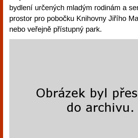
vyzkoušet různé kasinové hry. V neustál
bydlení určených mladým rodinám a sen
metropoli naleznete širokou nabídku her o
prostor pro pobočku Knihovny Jiřího M
po moderní automaty jak pro pravidelné n
nebo veřejně přístupný park.
příležitostné hráče. V...