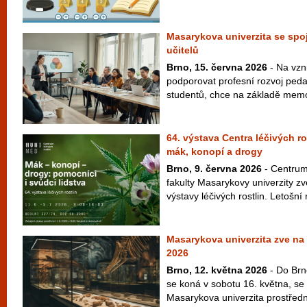
Masarykova univerzita se spoj
učitelů
Brno, 15. června 2026
- Na vzni
podporovat profesní rozvoj peda
studentů, chce na základě memo
64. výstava Centra léčivých r
mák, konopí a drogy
Brno, 9. června 2026
- Centrum 
fakulty Masarykovy univerzity zv
výstavy léčivých rostlin. Letošní 
Masarykova univerzita zve n
2026
Brno, 12. května 2026
- Do Brn
se koná v sobotu 16. května, se 
Masarykova univerzita prostřed