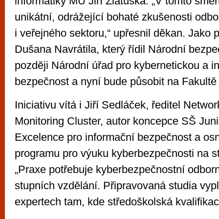
informatiky MU Jiří Zlatuška. „V tomto smě
unikátní, odrážející bohaté zkušenosti od
i veřejného sektoru,“ upřesnil děkan. Jako p
Dušana Navrátila, který řídil Národní bezpe
později Národní úřad pro kybernetickou a i
bezpečnost a nyní bude působit na Fakultě
Iniciativu vítá i Jiří Sedláček, ředitel Netwo
Monitoring Cluster, autor koncepce SŠ Juni
Excelence pro informační bezpečnost a os
programu pro výuku kyberbezpečnosti na st
„Praxe potřebuje kyberbezpečnostní odbor
stupních vzdělání. Připravovaná studia vyp
expertech tam, kde středoškolská kvalifikac