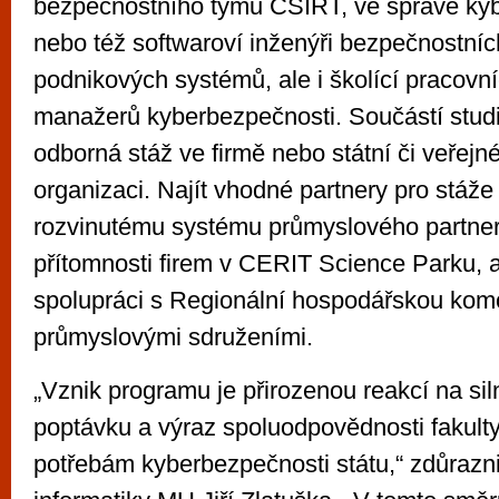
bezpečnostního týmů CSIRT, ve správě kyb
nebo též softwaroví inženýři bezpečnostníc
podnikových systémů, ale i školící pracovní
manažerů kyberbezpečnosti. Součástí studií
odborná stáž ve firmě nebo státní či veřejné
organizaci. Najít vhodné partnery pro stáže
rozvinutému systému průmyslového partners
přítomnosti firem v CERIT Science Parku, a
spolupráci s Regionální hospodářskou kom
průmyslovými sdruženími.
„Vznik programu je přirozenou reakcí na si
poptávku a výraz spoluodpovědnosti fakulty
potřebám kyberbezpečnosti státu,“ zdůrazni