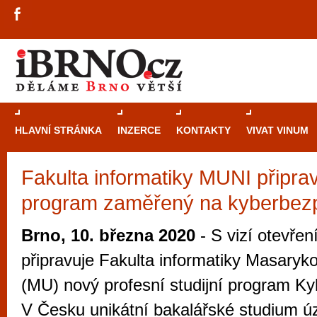
HLAVNÍ STRÁNKA
INZERCE
KONTAKTY
VIVAT VINUM
Fakulta informatiky MUNI připrav
Průvodce
kasi
program zaměřený na kyberbez
Brně: Od rulet
automaty
Brno, 10. března 2020
- S vizí otevřen
Brno je měs
připravuje Fakulta informatiky Masaryko
zajímavé p
(MU) nový profesní studijní program K
restaurace, div
V Česku unikátní bakalářské studium úz
Mimo jiné je ale také místem, kde si můžet