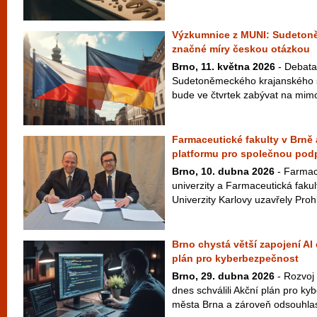
Výzkumnice z MUNI: Sudetoně
značné míry českou otázkou
Brno, 11. května 2026
- Debata 
Sudetoněmeckého krajanského s
bude ve čtvrtek zabývat na mimo
Farmaceutické fakulty v Brně 
platformu pro společnou pod
Brno, 10. dubna 2026
- Farmac
univerzity a Farmaceutická fakul
Univerzity Karlovy uzavřely Prohl
Brno chystá větší zapojení AI
plán pro kyberbezpečnost
Brno, 29. dubna 2026
- Rozvoj 
dnes schválili Akční plán pro k
města Brna a zároveň odsouhlasi