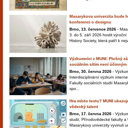
Masarykova univerzita bude ho
konferenci o designu
Brno, 13. července 2026
- Masa
3. do 5. září 2026 hostit výroční
History Society, která patří k ne
Výzkumníci z MUNI: Plošný zák
sociálním sítím není účinným
Brno, 30. června 2026
- Výzkum
Interdisciplinární výzkum interne
Fakulty sociálních studií Masar
spo...
Hra místo testu? MUNI ukazuje
vědecký talent
Brno, 17. června 2026
- Výzkum
studií, Přírodovědecké fakulty a
Masarykovy univerzity vyvinuli un