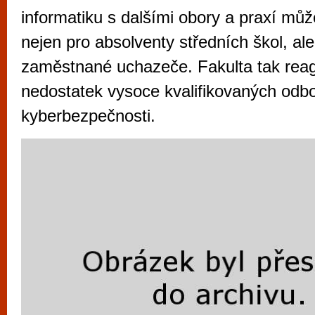
vyzkoušet různé kasinové hry. V neustál
informatiku s dalšími obory a praxí mů
metropoli naleznete širokou nabídku her o
nejen pro absolventy středních škol, ale
po moderní automaty jak pro pravidelné n
zaměstnané uchazeče. Fakulta tak rea
příležitostné hráče. V...
nedostatek vysoce kvalifikovaných odbo
kyberbezpečnosti.