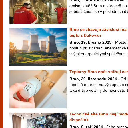
Brno, 9. března 2025
– Na techn
emisní zátěž Brna a zároveň posi
soběstačnost se v posledních dv
Brno se zbavuje závislosti na 
teplo z Dukovan
Brno, 19. března 2025
- Město 
postup při zvládání energetické 
svými energetickými společnostm
Teplárny Brno opět snižují ce
Brno, 30. listopadu 2024
- Od 
tepelné energie na výstupu ze se
týká drtivé většiny domácností, 
Technické sítě Brno mají mode
dispečink
Brno, 9. září 2024
- Jeho pracovn