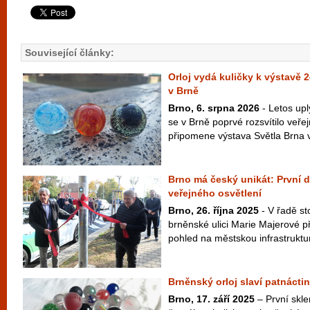
Související články:
Orloj vydá kuličky k výstavě 2
v Brně
Brno, 6. srpna 2026
- Letos upl
se v Brně poprvé rozsvítilo veřej
připomene výstava Světla Brna 
Brno má český unikát: První d
veřejného osvětlení
Brno, 26. října 2025
- V řadě st
brněnské ulici Marie Majerové př
pohled na městskou infrastruktur
Brněnský orloj slaví patnáctiny
Brno, 17. září 2025
– První skle