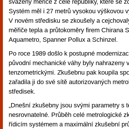
sváženy měřiče z celé republiky, které se z
Systém měl i 27 metrů vysokou výškovou v
V novém středisku se zkoušely a cejchova
měřiče tepla a průtokoměry firem Chirana S
Aquametro, Spanner Pollux a Schinzel.
Po roce 1989 došlo k postupné modernizac
původní mechanické váhy byly nahrazeny 
tenzometrickými. Zkušebnu pak koupila s
zařadila ji do své sítě autorizovaných metr
středisek.
„Dnešní zkušebny jsou svými parametry s t
nesrovnatelné. Průběh celé metrologické zk
řídicím systémem a maximální zkušební pr