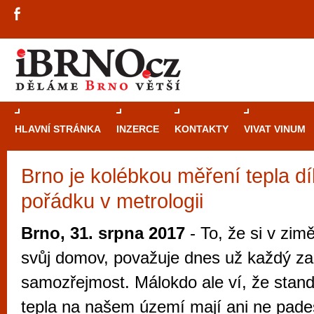
HLAVNÍ STRÁNKA
INZERCE
KONTAKTY
VIVAT VINUM
Brno je kolébkou měření tepla dí
Průvodce
kasi
pořádku v metrologii
Brně: Od rulet
automaty
Brno, 31. srpna 2017
- To, že si v zi
Brno je měs
svůj domov, považuje dnes už každý za
zajímavé p
samozřejmost. Málokdo ale ví, že stan
restaurace, div
tepla na našem území mají ani ne padesá
Mimo jiné je ale také místem, kde si můžet