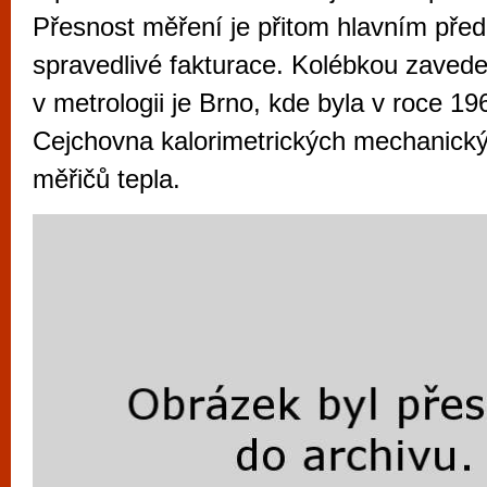
vyzkoušet různé kasinové hry. V neustál
Přesnost měření je přitom hlavním pře
metropoli naleznete širokou nabídku her o
spravedlivé fakturace. Kolébkou zaved
po moderní automaty jak pro pravidelné n
v metrologii je Brno, kde byla v roce 19
příležitostné hráče. V...
Cejchovna kalorimetrických mechanický
měřičů tepla.