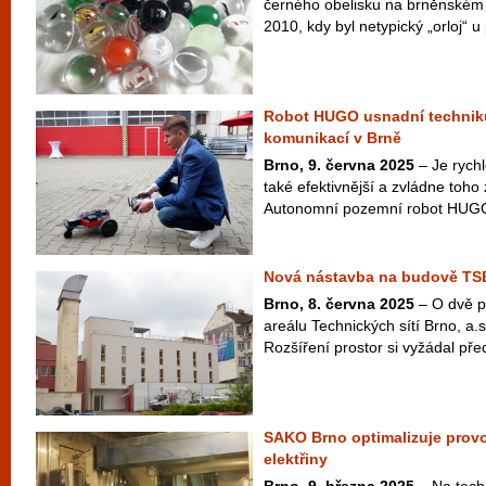
černého obelisku na brněnském 
2010, kdy byl netypický „orloj“ u př
Robot HUGO usnadní techniků
komunikací v Brně
Brno, 9. června 2025
– Je rychl
také efektivnější a zvládne toho 
Autonomní pozemní robot HUGO 
Nová nástavba na budově TSB
Brno, 8. června 2025
– O dvě p
areálu Technických sítí Brno, a.
Rozšíření prostor si vyžádal pře
SAKO Brno optimalizuje provoz
elektřiny