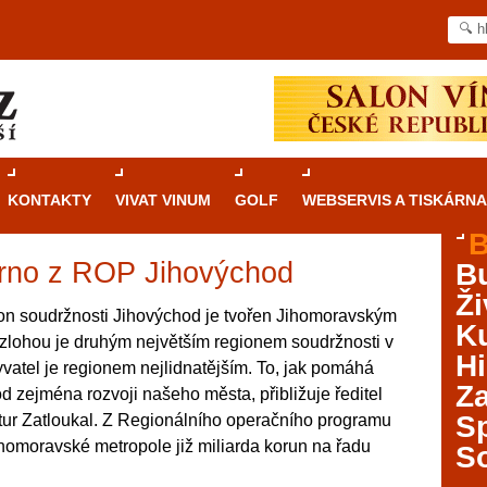
KONTAKTY
VIVAT VINUM
GOLF
WEBSERVIS A TISKÁRNA
B
 Brno z ROP Jihovýchod
B
Průvodce
kasinovými hrami v Brně: Od
Ži
rulety po video automaty
on soudržnosti Jihovýchod je tvořen Jihomoravským
Ku
zlohou je druhým největším regionem soudržnosti v
Brno je městem známým pro zajímavé památky, skvělé
Hi
vatel je regionem nejlidnatějším. To, jak pomáhá
restaurace, divadla a univerzity. Mimo jiné je ale také
Za
 zejména rozvoji našeho města, přibližuje ředitel
místem, kde si můžete legálně a bezpečně vyzkoušet
různé kasinové hry. V neustále kvetoucí moravské
S
rtur Zatloukal. Z Regionálního operačního programu
metropoli naleznete širokou nabídku her od klasické
jihomoravské metropole již miliarda korun na řadu
S
rulety až po moderní automaty jak pro pravidelné
ráče. V...