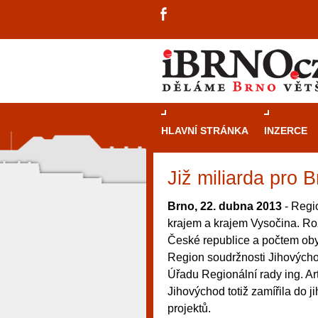
HLAVNÍ STRÁNKA
INZERCE
Již miliarda pro
Brno, 22. dubna 2013
- Regi
krajem a krajem Vysočina. Ro
České republice a počtem oby
Region soudržnosti Jihovýchod
Úřadu Regionální rady ing. A
Jihovýchod totiž zamířila do 
projektů.
návštěvníky, tak pro příležitostné h