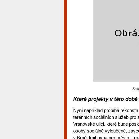
Sale
Které projekty v této době
Nyní například probíhá rekonstr
terénních sociálních služeb pro
Vranovské ulici, které bude posk
osoby sociálně vyloučené, zaved
v Brně, knihovna pro město – ro