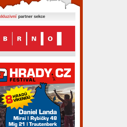
xkluzivní
partner sekce