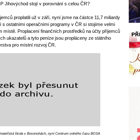
ROP Jihovýchod stojí v porovnání s celou ČR?
jemců proplatili už v září, nyní jsme na částce 11,7 miliardy
 s ostatními operačními programy v ČR si stojíme velmi
 místě. Proplacení finančních prostředků na účty příjemců
ých ukazatelů a tyto peníze jsou propláceny ze státního
erstva pro místní rozvoj ČR.
 mateřská škola v Bosonohách, nyní Centrum volného času BOSA