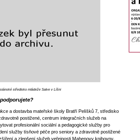
siánské středisko mládeže Salve v Líšni
 podporujete?
ukce a dostavba mateřské školy Bratří Pelíšků 7, středisko
 zdravotně postižené, centrum integračních služeb na
ytovat profesionální sociální a pedagogické služby pro
ení služby tísňové péče pro seniory a zdravotně postižené
zšíření a zlepšení služeb veřejnosti Mahenovy knihovny,