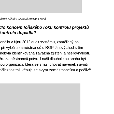
ětské hřiště v Čertově rokli na Lesné
edlo koncem loňského roku kontrolu projektů
kontrola dopadla?
končilo v říjnu 2012 audit systému, zaměřený na
ci při výběru zaměstnanců u ROP Jihovýchod s tím
ebyla identifikována závažná zjištění a nesrovnalosti.
ru zaměstnanců potvrdil naši dlouholetou snahu být
u organizací, která se snaží chovat navenek i uvnitř
 příležitostmi, věnuje se svým zaměstnancům a pečlivě