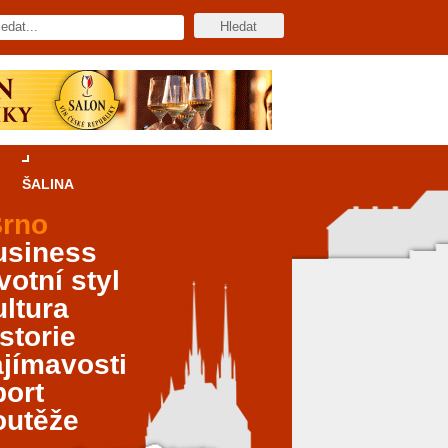
ŠALINA
rno
usiness
votní styl
ltura
storie
jímavosti
port
outěže