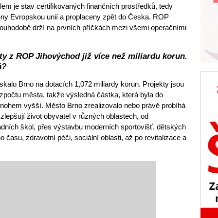
em je stav certifikovaných finančních prostředků, tedy
leny Evropskou unií a proplaceny zpět do Česka. ROP
dlouhodobě drží na prvních příčkách mezi všemi operačními
ty z ROP Jihovýchod již více než miliardu korun.
á?
alo Brno na dotacích 1,072 miliardy korun. Projekty jsou
zpočtu města, takže výsledná částka, která byla do
mnohem vyšší. Město Brno zrealizovalo nebo právě probíhá
 zlepšují život obyvatel v různých oblastech, od
dních škol, přes výstavbu moderních sportovišť, dětských
o času, zdravotní péči, sociální oblasti, až po revitalizace a