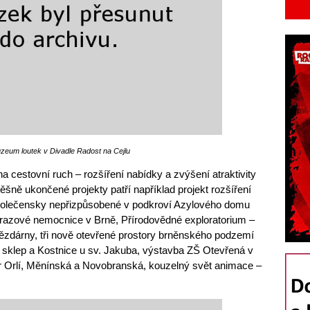
zeum loutek v Divadle Radost na Cejlu
a cestovní ruch – rozšíření nabídky a zvýšení atraktivity
ěšně ukončené projekty patří například projekt rozšíření
společensky nepřizpůsobené v podkroví Azylového domu
Úrazové nemocnice v Brně, Přírodovědné exploratorium –
ězdárny, tři nově otevřené prostory brněnského podzemí
 sklep a Kostnice u sv. Jakuba, výstavba ZŠ Otevřená v
or Orlí, Měnínská a Novobranská, kouzelný svět animace –