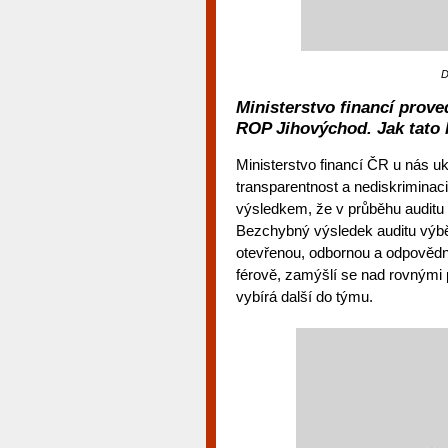
D
Ministerstvo financí prov
ROP Jihovýchod. Jak tato 
Ministerstvo financí ČR u nás u
transparentnost a nediskrimina
výsledkem, že v průběhu auditu n
Bezchybný výsledek auditu výbě
otevřenou, odbornou a odpovědno
férově, zamýšlí se nad rovnými
vybírá další do týmu.