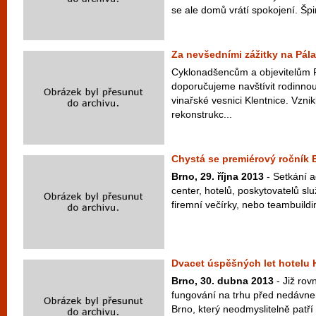
se ale domů vrátí spokojení. Špin
Za nevšedními zážitky na Pál
Cyklonadšencům a objevitelům 
doporučujeme navštívit rodinno
vinařské vesnici Klentnice. Vznik
rekonstrukc...
Chystá se premiérový ročník 
Brno, 29. října 2013
- Setkání 
center, hotelů, poskytovatelů sl
firemní večírky, nebo teambuildi
Dvacet úspěšných let hotelu 
Brno, 30. dubna 2013
- Již rov
fungování na trhu před nedávnem
Brno, který neodmyslitelně patří 