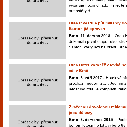
vypařuje noční chlad... Přijeďte
atmosféry d...
Orea investuje půl miliardy do
Santon již opraven
Brno, 11. června 2018
– Orea H
dokončila první etapu rekonstru
Santon, který leží na břehu Brn
Orea Hotel Voroněž otevírá n
sál v Brně
Brno, 3. září 2017
- Hotelová sí
prochází modernizací. Jedním z
letošního roku je kompletní reko
Zkaženou dovolenou reklamujt
jsou důkazy
Brno, 8. července 2015
– Podle
během letošního léta vybere 85 