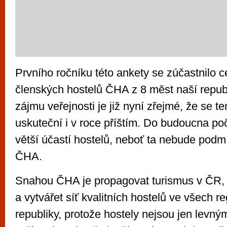
Prvního ročníku této ankety se zúčastnilo 
členských hostelů ČHA z 8 měst naší repub
zájmu veřejnosti je již nyní zřejmé, že se te
uskuteční i v roce příštím. Do budoucna po
větší účastí hostelů, neboť ta nebude pod
ČHA.
Snahou ČHA je propagovat turismus v ČR, ro
a vytvářet síť kvalitních hostelů ve všech r
republiky, protože hostely nejsou jen levn