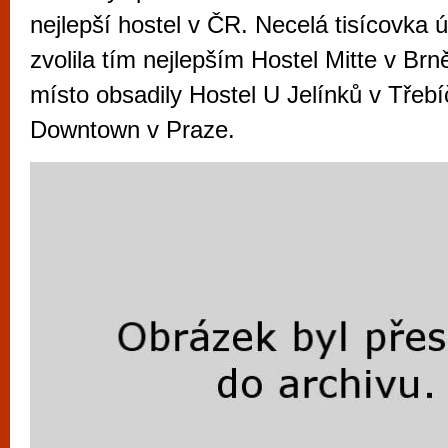
vyzkoušet různé kasinové hry. V neustál
nejlepší hostel v ČR. Necelá tisícovka 
metropoli naleznete širokou nabídku her o
zvolila tím nejlepším Hostel Mitte v Brně
po moderní automaty jak pro pravidelné n
místo obsadily Hostel U Jelínků v Třebí
příležitostné hráče. V...
Downtown v Praze.