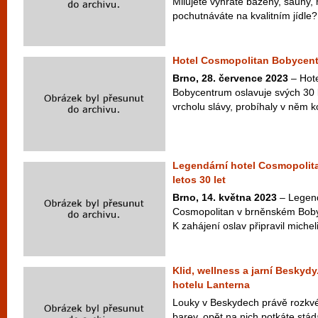
Milujete vyhřáté bazény, sauny,
pochutnáváte na kvalitním jídle? 
Hotel Cosmopolitan Bobycentr
Brno, 28. července 2023
– Hote
Bobycentrum oslavuje svých 30 le
vrcholu slávy, probíhaly v něm ko
Legendární hotel Cosmopolita
letos 30 let
Brno, 14. května 2023
– Legend
Cosmopolitan v brněnském Boby ce
K zahájení oslav připravil michel
Klid, wellness a jarní Beskydy
hotelu Lanterna
Louky v Beskydech právě rozkvét
barev, opět na nich potkáte stád