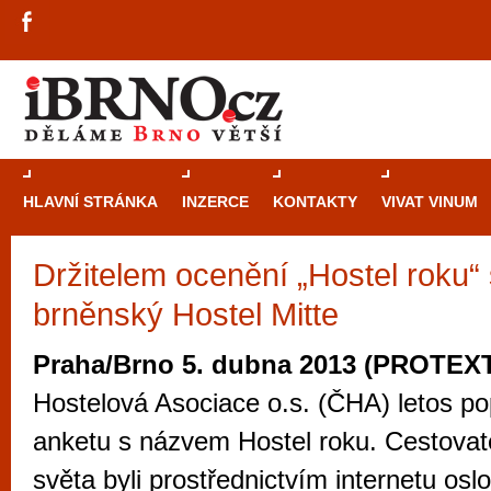
HLAVNÍ STRÁNKA
INZERCE
KONTAKTY
VIVAT VINUM
Držitelem ocenění „Hostel roku“ 
Průvodce
kasi
brněnský Hostel Mitte
Brně: Od rulet
automaty
Praha/Brno 5. dubna 2013 (PROTEX
Brno je měs
Hostelová Asociace o.s. (ČHA) letos p
zajímavé p
anketu s názvem Hostel roku. Cestovat
restaurace, div
světa byli prostřednictvím internetu oslo
Mimo jiné je ale také místem, kde si můžet