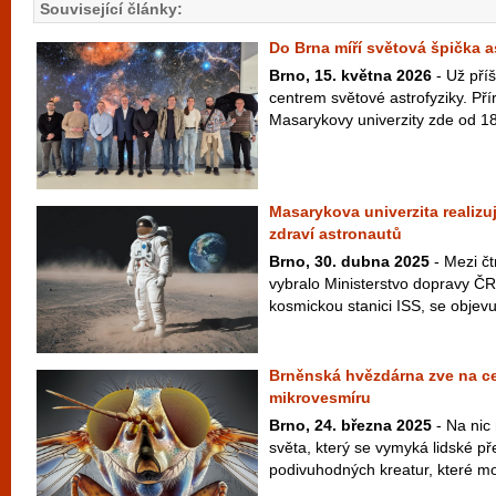
Související články:
Do Brna míří světová špička a
Brno, 15. května 2026
- Už příš
centrem světové astrofyziky. Př
Masarykovy univerzity zde od 18
Masarykova univerzita realizu
zdraví astronautů
Brno, 30. dubna 2025
- Mezi čt
vybralo Ministerstvo dopravy Č
kosmickou stanici ISS, se objevuj
Brněnská hvězdárna zve na ce
mikrovesmíru
Brno, 24. března 2025
- Na nic
světa, který se vymyká lidské pře
podivuhodných kreatur, které moh