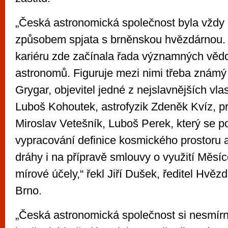
„Česká astronomická společnost byla vždy
způsobem spjata s brněnskou hvězdárnou.
kariéru zde začínala řada významných vědc
astronomů. Figuruje mezi nimi třeba známý p
Grygar, objevitel jedné z nejslavnějších vlas
Luboš Kohoutek, astrofyzik Zdeněk Kvíz, p
Miroslav Vetešník, Luboš Perek, který se po
vypracování definice kosmického prostoru 
dráhy i na přípravě smlouvy o využití Měsí
mírové účely,“ řekl Jiří Dušek, ředitel Hvěz
Brno.
„Česká astronomická společnost si nesmírn