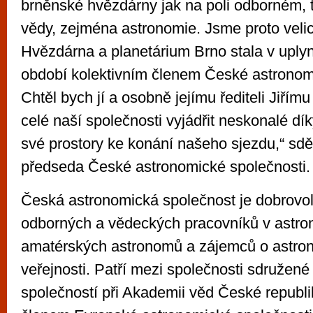
brněnské hvězdárny jak na poli odborném, t
vědy, zejména astronomie. Jsme proto velic
Hvězdárna a planetárium Brno stala v upl
období kolektivním členem České astronomi
Chtěl bych jí a osobně jejímu řediteli Jiří
celé naší společnosti vyjádřit neskonalé dík
své prostory ke konání našeho sjezdu,“ sdě
předseda České astronomické společnosti.
Česká astronomická společnost je dobrovo
odborných a vědeckých pracovníků v astro
amatérských astronomů a zájemců o astron
veřejnosti. Patří mezi společnosti sdružen
společností při Akademii věd České republik