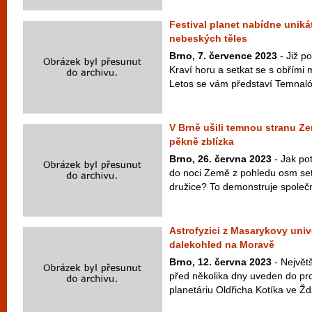
Festival planet nabídne uniká
nebeských těles
Brno, 7. července 2023
- Již p
Kraví horu a setkat se s obřími
Letos se vám představí Temnaló
V Brně ušili temnou stranu Země
pěkně zblízka
Brno, 26. června 2023
- Jak po
do noci Země z pohledu osm set
družice? To demonstruje společno
Astrofyzici z Masarykovy unive
dalekohled na Moravě
Brno, 12. června 2023
- Největ
před několika dny uveden do p
planetáriu Oldřicha Kotíka ve Žd