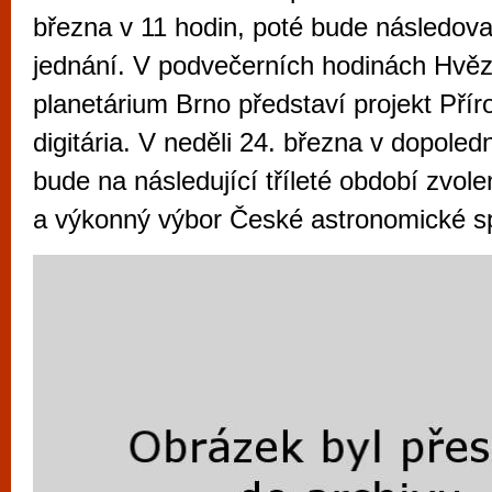
vyzkoušet různé kasinové hry. V neustál
března v 11 hodin, poté bude následovat
metropoli naleznete širokou nabídku her o
jednání. V podvečerních hodinách Hvě
po moderní automaty jak pro pravidelné n
planetárium Brno představí projekt Pří
příležitostné hráče. V...
digitária. V neděli 24. března v dopole
bude na následující tříleté období zvol
a výkonný výbor České astronomické sp