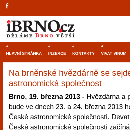
HLAVNÍ STRÁNKA
INZERCE
KONTAKTY
VIVAT VINUM
Na brněnské hvězdárně se sejd
Průvodce
kasi
astronomická společnost
Brně: Od rulet
automaty
Brno, 19. března 2013
- Hvězdárna a p
Brno je měs
bude ve dnech 23. a 24. března 2013 ho
zajímavé p
České astronomické společnosti. Devat
restaurace, div
České astronomické společnosti začíná
Mimo jiné je ale také místem, kde si můžet