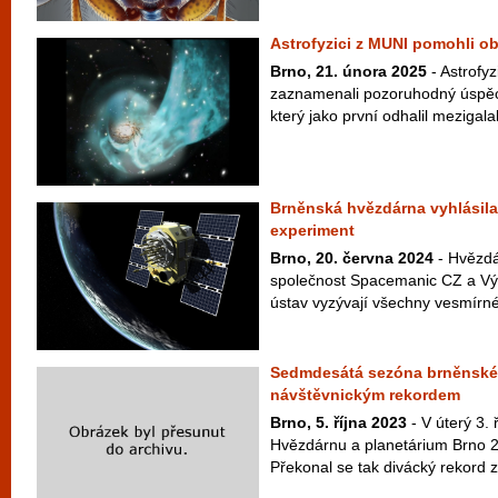
Astrofyzici z MUNI pomohli obj
Brno, 21. února 2025
- Astrofyz
zaznamenali pozoruhodný úspěch
který jako první odhalil mezigalakt
Brněnská hvězdárna vyhlásila
experiment
Brno, 20. června 2024
- Hvězdá
společnost Spacemanic CZ a Vý
ústav vyzývají všechny vesmírné f
Sedmdesátá sezóna brněnské
návštěvnickým rekordem
Brno, 5. října 2023
- V úterý 3. 
Hvězdárnu a planetárium Brno 2
Překonal se tak divácký rekord z