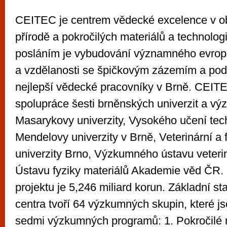
CEITEC je centrem vědecké excelence v obl
přírodě a pokročilých materiálů a technolog
posláním je vybudování významného evrop
a vzdělanosti se špičkovým zázemím a po
nejlepší vědecké pracovníky v Brně. CEIT
spolupráce šesti brněnských univerzit a výz
Masarykovy univerzity, Vysokého učení tec
Mendelovy univerzity v Brně, Veterinární a
univerzity Brno, Výzkumného ústavu veterin
Ústavu fyziky materiálů Akademie věd ČR.
projektu je 5,246 miliard korun. Základní st
centra tvoří 64 výzkumných skupin, které j
sedmi výzkumných programů: 1. Pokročilé 