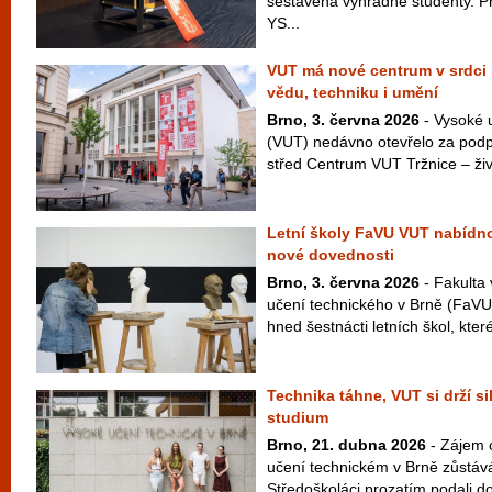
sestavená výhradně studenty. P
YS...
VUT má nové centrum v srdci B
vědu, techniku i umění
Brno, 3. června 2026
- Vysoké 
(VUT) nedávno otevřelo za podp
střed Centrum VUT Tržnice – živý
Letní školy FaVU VUT nabídno
nové dovednosti
Brno, 3. června 2026
- Fakulta
učení technického v Brně (FaVU V
hned šestnácti letních škol, které
Technika táhne, VUT si drží s
studium
Brno, 21. dubna 2026
- Zájem 
učení technickém v Brně zůstává
Středoškoláci prozatím podali do