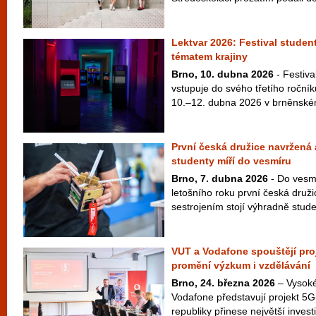
Lektvar 2026: Festival studen
tématem krajiny
Brno, 10. dubna 2026
- Festiva
vstupuje do svého třetího ročníku
10.–12. dubna 2026 v brněnském
První česká družice navržená
studenty míří do vesmíru
Brno, 7. dubna 2026
- Do vesmí
letošního roku první česká druž
sestrojením stojí výhradně studen
VUT a Vodafone spouštějí pro
promění výzkum i vzdělávání
Brno, 24. března 2026
– Vysoké
Vodafone představují projekt 5
republiky přinese největší investic