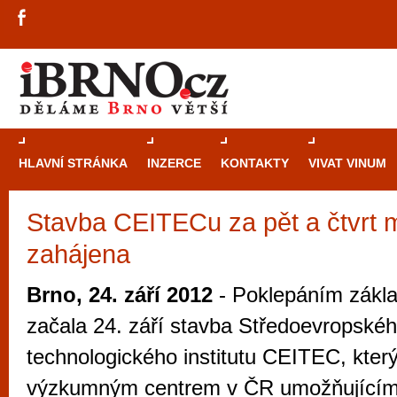
HLAVNÍ STRÁNKA
INZERCE
KONTAKTY
VIVAT VINUM
Stavba CEITECu za pět a čtvrt m
Průvodce
kasi
zahájena
Brně: Od rulet
automaty
Brno, 24. září 2012
- Poklepáním zákl
Brno je měs
začala 24. září stavba Středoevropské
zajímavé p
technologického institutu CEITEC, který
restaurace, div
výzkumným centrem v ČR umožňujícím 
Mimo jiné je ale také místem, kde si můžet