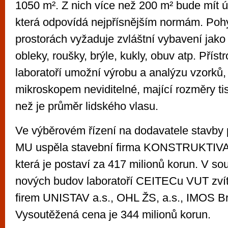
1050 m². Z nich více než 200 m² bude mít úr
která odpovídá nejpřísnějším normám. Poh
prostorách vyžaduje zvláštní vybavení jako 
obleky, roušky, brýle, kukly, obuv atp. Přís
laboratoří umožní výrobu a analýzu vzorků,
mikroskopem neviditelné, mající rozměry t
než je průměr lidského vlasu.
Ve výběrovém řízení na dodavatele stavby
MU uspěla stavební firma KONSTRUKTIVA
která je postaví za 417 milionů korun. V so
nových budov laboratoří CEITECu VUT zvít
firem UNISTAV a.s., OHL ŽS, a.s., IMOS Br
Vysoutěžená cena je 344 milionů korun.