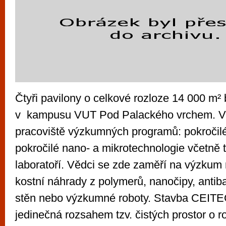
Čtyři pavilony o celkové rozloze 14 000 m
v kampusu VUT Pod Palackého vrchem. V n
pracoviště výzkumných programů: pokročilé
pokročilé nano- a mikrotechnologie včetně t
laboratoří. Vědci se zde zaměří na výzkum 
kostní náhrady z polymerů, nanočipy, antiba
stěn nebo výzkumné roboty. Stavba CEIT
jedinečná rozsahem tzv. čistých prostor o 