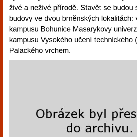
vyzkoušet různé kasinové hry. V neustál
živé a neživé přírodě. Stavět se budou
metropoli naleznete širokou nabídku her o
budovy ve dvou brněnských lokalitách: 
po moderní automaty jak pro pravidelné n
kampusu Bohunice Masarykovy univerzi
příležitostné hráče. V...
kampusu Vysokého učení technického 
Palackého vrchem.