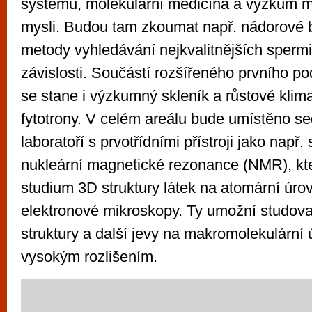
systémů, molekulární medicína a výzkum m
mysli. Budou tam zkoumat např. nádorové b
metody vyhledávání nejkvalitnějších spermií
závislosti. Součástí rozšířeného prvního p
se stane i výzkumný skleník a růstové klima
fytotrony. V celém areálu bude umístěno s
laboratoří s prvotřídními přístroji jako např
nukleární magnetické rezonance (NMR), kte
studium 3D struktury látek na atomární úro
elektronové mikroskopy. Ty umožní studov
struktury a další jevy na makromolekulární 
vysokým rozlišením.