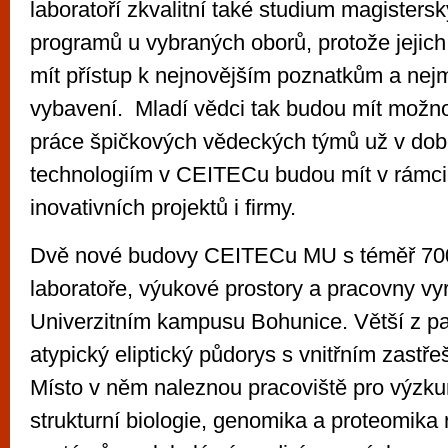
laboratoří zkvalitní také studium magisters
programů u vybraných oborů, protože jejich
mít přístup k nejnovějším poznatkům a ne
vybavení. Mladí vědci tak budou mít možno
práce špičkových vědeckých týmů už v době
technologiím v CEITECu budou mít v rámci
inovativních projektů i firmy.
Dvě nové budovy CEITECu MU s téměř 70
laboratoře, výukové prostory a pracovny vy
Univerzitním kampusu Bohunice. Větší z pa
atypický eliptický půdorys s vnitřním zastř
Místo v něm naleznou pracoviště pro výzk
strukturní biologie, genomika a proteomika 