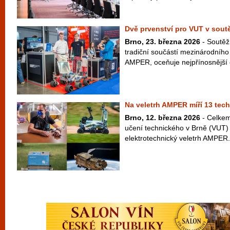
Dvě prvenství pro VUT v sou
Brno, 23. března 2026
- Soutěž
tradiční součástí mezinárodního
AMPER, oceňuje nejpřínosnější e
Na veletrh AMPER míří 13 tech
Brno, 12. března 2026
- Celkem
učení technického v Brně (VUT) 
elektrotechnický veletrh AMPER. 