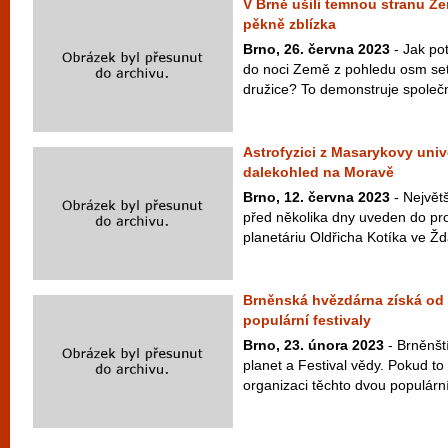
V Brně ušili temnou stranu Země
pěkně zblízka
Brno, 26. června 2023
- Jak po
do noci Země z pohledu osm set
družice? To demonstruje společno
Astrofyzici z Masarykovy unive
dalekohled na Moravě
Brno, 12. června 2023
- Největ
před několika dny uveden do p
planetáriu Oldřicha Kotíka ve Žd
Brněnská hvězdárna získá od 
populární festivaly
Brno, 23. února 2023
- Brněnští
planet a Festival vědy. Pokud to 
organizaci těchto dvou populární