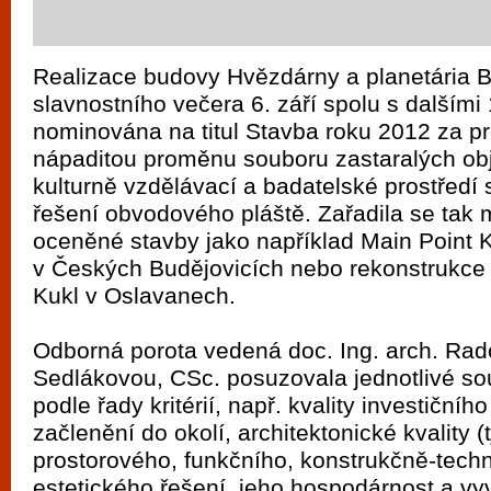
Realizace budovy Hvězdárny a planetária 
slavnostního večera 6. září spolu s dalšími
nominována na titul Stavba roku 2012 za p
nápaditou proměnu souboru zastaralých obje
kulturně vzdělávací a badatelské prostředí 
řešení obvodového pláště. Zařadila se tak
oceněné stavby jako například Main Point K
v Českých Budějovicích nebo rekonstrukce 
Kukl v Oslavanech.
Odborná porota vedená doc. Ing. arch. Ra
Sedlákovou, CSc. posuzovala jednotlivé so
podle řady kritérií, např. kvality investičníh
začlenění do okolí, architektonické kvality (t
prostorového, funkčního, konstrukčně-tech
estetického řešení, jeho hospodárnost a vy