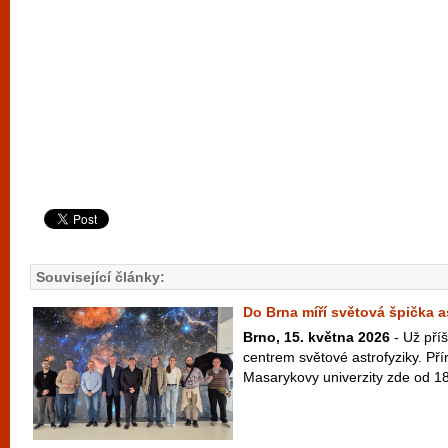
Související články:
Do Brna míří světová špička a
Brno, 15. května 2026
- Už příš
centrem světové astrofyziky. Př
Masarykovy univerzity zde od 18