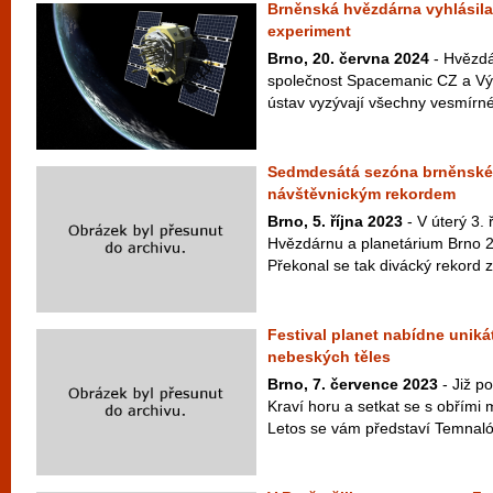
Brněnská hvězdárna vyhlásila
experiment
Brno, 20. června 2024
- Hvězdá
společnost Spacemanic CZ a Vý
ústav vyzývají všechny vesmírné f
Sedmdesátá sezóna brněnské
návštěvnickým rekordem
Brno, 5. října 2023
- V úterý 3. 
Hvězdárnu a planetárium Brno 2
Překonal se tak divácký rekord z
Festival planet nabídne uniká
nebeských těles
Brno, 7. července 2023
- Již p
Kraví horu a setkat se s obřími
Letos se vám představí Temnaló