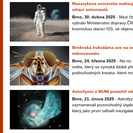
Masarykova univerzita realizu
zdraví astronautů
Brno, 30. dubna 2025
- Mezi čt
vybralo Ministerstvo dopravy Č
kosmickou stanici ISS, se objevuj
Brněnská hvězdárna zve na ce
mikrovesmíru
Brno, 24. března 2025
- Na nic
světa, který se vymyká lidské pře
podivuhodných kreatur, které moh
Astrofyzici z MUNI pomohli obj
Brno, 21. února 2025
- Astrofyz
zaznamenali pozoruhodný úspěch
který jako první odhalil mezigalakt