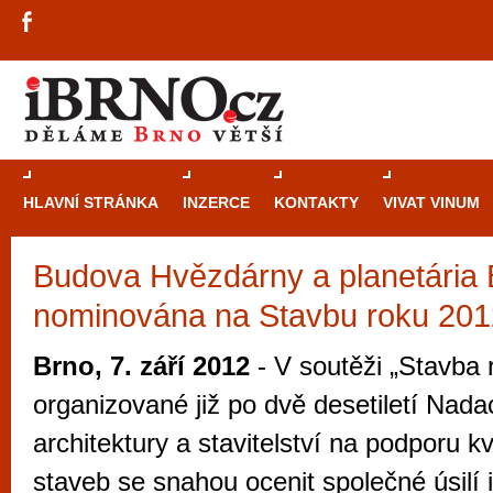
HLAVNÍ STRÁNKA
INZERCE
KONTAKTY
VIVAT VINUM
Budova Hvězdárny a planetária 
Průvodce
kasi
nominována na Stavbu roku 201
Brně: Od rulet
automaty
Brno, 7. září 2012
- V soutěži „Stavba 
Brno je měs
organizované již po dvě desetiletí Nadac
zajímavé p
architektury a stavitelství na podporu kv
restaurace, div
staveb se snahou ocenit společné úsilí 
Mimo jiné je ale také místem, kde si můžet