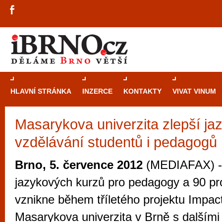
HLAVNÍ STRÁNKA
INZERCE
KONTAKTY
VIVAT VINUM
Masarykova univerzita zlepší ja
Průvodce
kasi
vzdělávání studentů i pedagogů
Brně: Od rulet
automaty
Brno, 5. července 2012
(MEDIAFAX) -
Brno je měs
jazykových kurzů pro pedagogy a 90 pr
zajímavé p
vznikne během tříletého projektu Impact,
restaurace, div
Masarykova univerzita v Brně s dalšími
Mimo jiné je ale také místem, kde si můžet