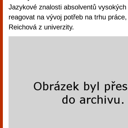
vyzkoušet různé kasinové hry. V neustál
Jazykové znalosti absolventů vysokých
metropoli naleznete širokou nabídku her o
reagovat na vývoj potřeb na trhu práce,
po moderní automaty jak pro pravidelné n
Reichová z univerzity.
příležitostné hráče. V...