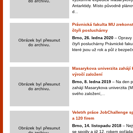
Antarktidy. Místo původně plán
d...
Právnická fakulta MU zrekons
čtyři posluchárny
Brno, 26. ledna 2020
– Opravy 
čtyři posluchárny Právnické faku
které jsou už rok a půl z bezpeč
Masarykova univerzita zahájí
výročí založení
Brno, 8. ledna 2019
– Na den př
zahájí Masarykova univerzita (M
svého založení,...
Veletrh práce JobChallenge sp
a 120 firem
Brno, 14. listopadu 2018
– Nej
se spojily a již 12. rokem pořáda