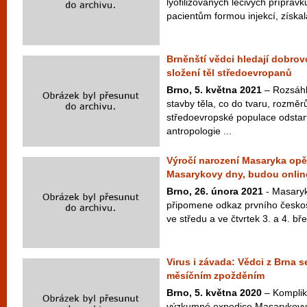
lyofilizovaných léčivých přípravk
pacientům formou injekcí, získala
Brněnští vědci hledají dobrov
složení těl středoevropanů
Brno, 5. května 2021
– Rozsáhl
stavby těla, co do tvaru, rozměr
středoevropské populace odstar
antropologie ...
Výročí narození Masaryka op
Masarykovy dny, budou onlin
Brno, 26. února 2021
- Masaryk
připomene odkaz prvního česko
ve středu a ve čtvrtek 3. a 4. bř
Virus i závada: Vědci z Brna se
měsíčním zpožděním
Brno, 5. května 2020
– Kompliko
výzkumné expedice Masarykovy 