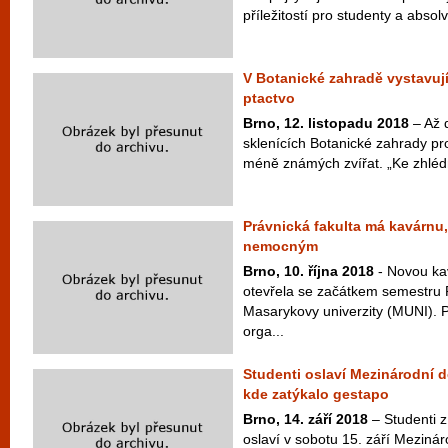
příležitostí pro studenty a abso
V Botanické zahradě vystavují
ptactvo
Brno, 12. listopadu 2018
– Až 
sklenících Botanické zahrady pr
méně známých zvířat. „Ke zhléd
Právnická fakulta má kavárnu
nemocným
Brno, 10. října 2018
- Novou ka
otevřela se začátkem semestru P
Masarykovy univerzity (MUNI). P
orga...
Studenti oslaví Mezinárodní 
kde zatýkalo gestapo
Brno, 14. září 2018
– Studenti 
oslaví v sobotu 15. září Meziná