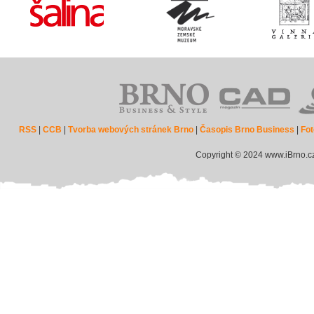
RSS
|
CCB
|
Tvorba webových stránek Brno
|
Časopis Brno Business
|
Fot
Copyright © 2024 www.iBrno.c