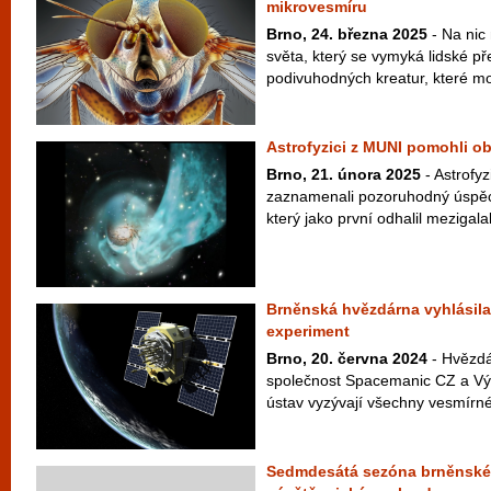
mikrovesmíru
Brno, 24. března 2025
- Na nic
světa, který se vymyká lidské pře
podivuhodných kreatur, které moh
Astrofyzici z MUNI pomohli obj
Brno, 21. února 2025
- Astrofyz
zaznamenali pozoruhodný úspěch
který jako první odhalil mezigalakt
Brněnská hvězdárna vyhlásila
experiment
Brno, 20. června 2024
- Hvězdá
společnost Spacemanic CZ a Vý
ústav vyzývají všechny vesmírné f
Sedmdesátá sezóna brněnské