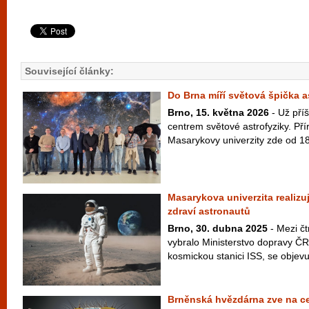
Související články:
Do Brna míří světová špička a
Brno, 15. května 2026
- Už příš
centrem světové astrofyziky. Př
Masarykovy univerzity zde od 18
Masarykova univerzita realizu
zdraví astronautů
Brno, 30. dubna 2025
- Mezi čt
vybralo Ministerstvo dopravy Č
kosmickou stanici ISS, se objevuj
Brněnská hvězdárna zve na ce