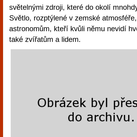
vyzkoušet různé kasinové hry. V neustál
světelnými zdroji, které do okolí mnohdy
metropoli naleznete širokou nabídku her o
Světlo, rozptýlené v zemské atmosféře,
po moderní automaty jak pro pravidelné n
astronomům, kteří kvůli němu nevidí hv
příležitostné hráče. V...
také zvířatům a lidem.