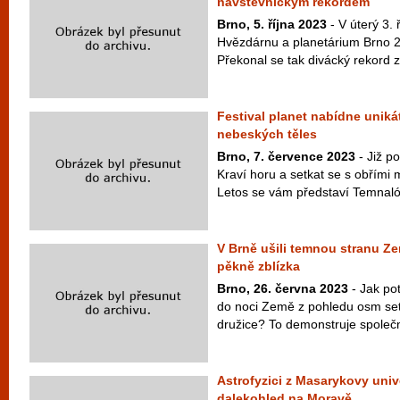
návštěvnickým rekordem
Brno, 5. října 2023
- V úterý 3. 
Hvězdárnu a planetárium Brno 2
Překonal se tak divácký rekord z
Festival planet nabídne uniká
nebeských těles
Brno, 7. července 2023
- Již p
Kraví horu a setkat se s obřími
Letos se vám představí Temnaló
V Brně ušili temnou stranu Země
pěkně zblízka
Brno, 26. června 2023
- Jak po
do noci Země z pohledu osm set
družice? To demonstruje společno
Astrofyzici z Masarykovy unive
dalekohled na Moravě