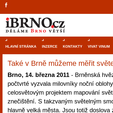
HLAVNÍ STRÁNKA
INZERCE
KONTAKTY
VIVAT VINUM
Také v Brně můžeme měřit svět
Průvodce
kasi
Brně: Od rulet
Brno, 14. března 2011
- Brněnská hvě
automaty
počtvrté vyzvala milovníky noční oblohy
Brno je měs
celosvětovým projektem mapování svět
zajímavé p
znečištění. S takzvaným světelným sm
restaurace, div
hlavně velká města. Jsou totiž doslova
Mimo jiné je ale také místem, kde si můžet