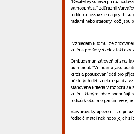
"Ředitel vykonává při rozhodování
samosprávu," zdůraznil Varvařovsk
ředitelka nezávisle na jiných sub
radami nebo starosty, což jsou
"Vzhledem k tomu, že zřizovatel 
kritéria pro šéfy školek fakticky
Ombudsman zároveň přiznal fakt,
odmítnout. "Vnímáme jako poziti
kritéria posuzování dětí pro přij
některých dětí zcela legální a v
stanovená kritéria v rozporu se
kritérii, kterými obce podmiňují p
rodičů k obci a orgánům veřejné
Varvařovský upozornil, že při užit
ředitelé mateřinek nebo jejich 