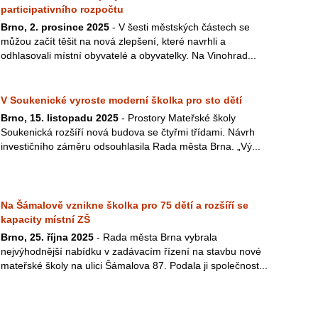
participativního rozpočtu
Brno, 2. prosince 2025
- V šesti městských částech se
můžou začít těšit na nová zlepšení, které navrhli a
odhlasovali místní obyvatelé a obyvatelky. Na Vinohrad...
V Soukenické vyroste moderní školka pro sto dětí
Brno, 15. listopadu 2025
- Prostory Mateřské školy
Soukenická rozšíří nová budova se čtyřmi třídami. Návrh
investičního záměru odsouhlasila Rada města Brna. „Vý...
Na Šámalově vznikne školka pro 75 dětí a rozšíří se
kapacity místní ZŠ
Brno, 25. října 2025
- Rada města Brna vybrala
nejvýhodnější nabídku v zadávacím řízení na stavbu nové
mateřské školy na ulici Šámalova 87. Podala ji společnost...