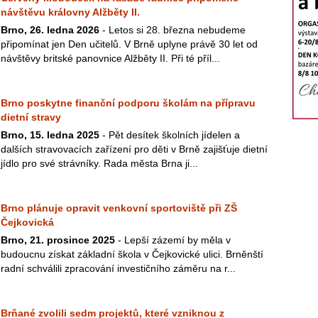
návštěvu královny Alžběty II.
Brno, 26. ledna 2026
- Letos si 28. března nebudeme
připomínat jen Den učitelů. V Brně uplyne právě 30 let od
návštěvy britské panovnice Alžběty II. Při té příl...
Brno poskytne finanční podporu školám na přípravu
dietní stravy
Brno, 15. ledna 2025
- Pět desítek školních jídelen a
dalších stravovacích zařízení pro děti v Brně zajišťuje dietní
jídlo pro své strávníky. Rada města Brna ji...
Brno plánuje opravit venkovní sportoviště při ZŠ
Čejkovická
Brno, 21. prosince 2025
- Lepší zázemí by měla v
budoucnu získat základní škola v Čejkovické ulici. Brněnští
radní schválili zpracování investičního záměru na r...
Brňané zvolili sedm projektů, které vzniknou z