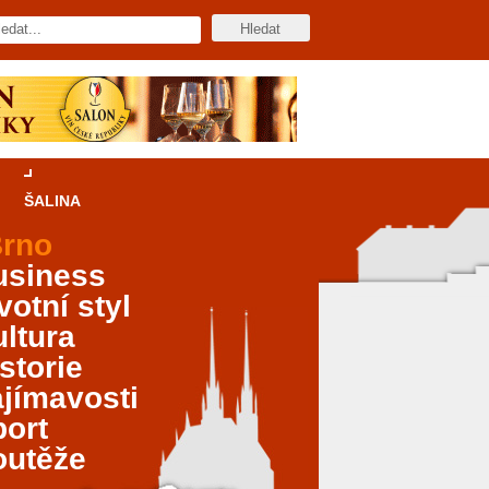
ŠALINA
rno
usiness
votní styl
ltura
storie
jímavosti
port
outěže