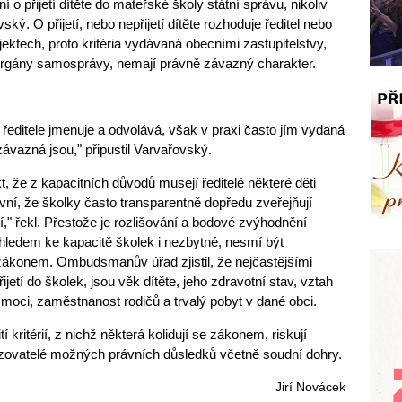
 o přijetí dítěte do mateřské školy státní správu, nikoliv
ý. O přijetí, nebo nepřijetí dítěte rozhoduje ředitel nebo
jektech, proto kritéria vydávaná obecními zastupitelstvy,
 orgány samosprávy, nemají právně závazný charakter.
ředitele jmenuje a odvolává, však v praxi často jím vydaná
 závazná jsou," připustil Varvařovský.
 že z kapacitních důvodů musejí ředitelé některé děti
vní, že školky často transparentně dopředu zveřejňují
etí," řekl. Přestože je rozlišování a bodové zvýhodnění
zhledem ke kapacitě školek i nezbytné, nesmí být
 zákonem. Ombudsmanův úřad zjistil, že nejčastějšími
řijetí do školek, jsou věk dítěte, jeho zdravotní stav, vztah
 moci, zaměstnanost rodičů a trvalý pobyt v dané obci.
í kritérií, z nichž některá kolidují se zákonem, riskují
zřizovatelé možných právních důsledků včetně soudní dohry.
Jirí Novácek