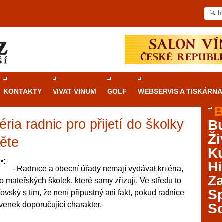
KONTAKTY
VIVAT VINUM
GOLF
WEBSERVIS A TISKÁRNA
B
ia radnic pro přijetí do školky
B
Průvodce
kasinovými hrami v Brně: Od
Ži
rulety po video automaty
těte
Ku
Brno je městem známým pro zajímavé památky, skvělé
Hi
- Radnice a obecní úřady nemají vydávat kritéria,
restaurace, divadla a univerzity. Mimo jiné je ale také
Za
místem, kde si můžete legálně a bezpečně vyzkoušet
do mateřských školek, které samy zřizují. Ve středu to
různé kasinové hry. V neustále kvetoucí moravské
S
ský s tím, že není přípustný ani fakt, pokud radnice
metropoli naleznete širokou nabídku her od klasické
avenek doporučující charakter.
S
rulety až po moderní automaty jak pro pravidelné
ráče. V...