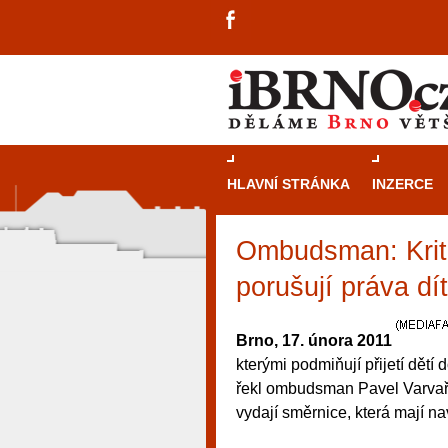
HLAVNÍ STRÁNKA
INZERCE
Ombudsman: Kritér
porušují práva dí
Brno, 17. února 2011
kterými podmiňují přijetí dětí 
řekl ombudsman Pavel Varvařov
vydají směrnice, která mají n
návštěvníky, tak pro příležitostné h