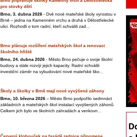
Brno připravuje školky Kamenný vrch a Dělostřelecká
pro stovky dětí
Brno, 3. dubna 2026
- Dvě nové mateřské školy vyrostou v
Brně – jedna na Kamenném vrchu a druhá v Dělostřelecké
ulici. Rozhodli o tom radní, kteří schválili zad...
Brno plánuje rozšíření mateřských škol a renovaci
školního hřiště
Brno, 24. dubna 2026
- Město Brno pečuje o svoje školní
budovy a stále rozvíjí jejich kapacity. Radní schválili
investiční záměr na vybudování nové mateřské ško...
Školy a školky v Brně mají nové vyvýšené záhony
Brno, 10. března 2026
– Město Brno podpořilo sedmnáct
základních a mateřských škol instalací vyvýšených záhonů.
Celkem jich bylo ve školních zahradách a venkovn...
Červený klobouček na fasádě radnice připomene