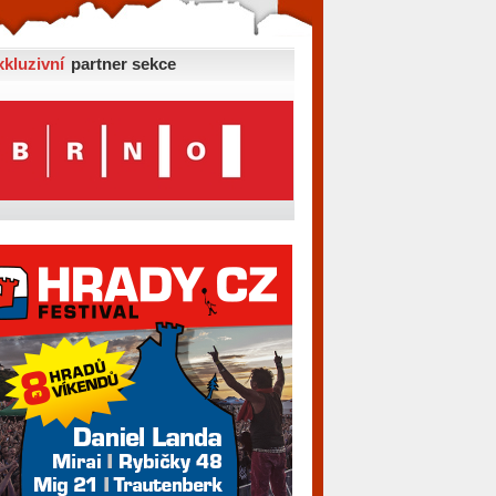
xkluzivní
partner sekce