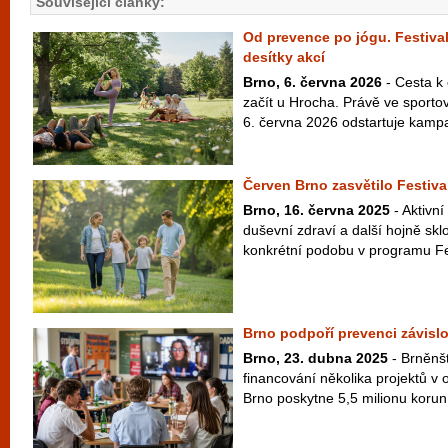
Související články:
Od prevence po jógu. Festival
desítky akcí
Brno, 6. června 2026
- Cesta k
začít u Hrocha. Právě ve sport
6. června 2026 odstartuje kampaň
Červen Brno zasvětilo Festiva
Brno, 16. června 2025
- Aktivní
duševní zdraví a další hojně sk
konkrétní podobu v programu Fes
Brno podpoří prevenci závislo
Brno, 23. dubna 2025
- Brněnšt
financování několika projektů v o
Brno poskytne 5,5 milionu korun