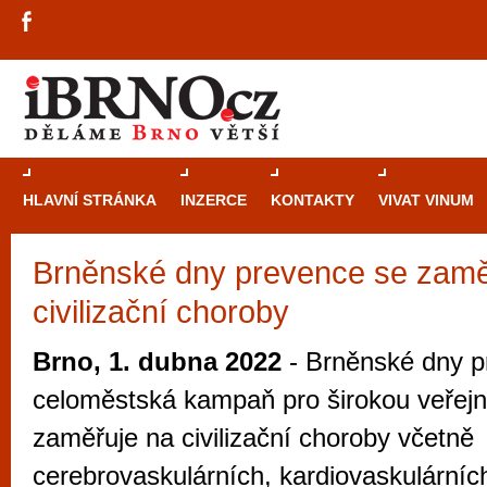
HLAVNÍ STRÁNKA
INZERCE
KONTAKTY
VIVAT VINUM
Brněnské dny prevence se zamě
Průvodce
kasi
civilizační choroby
Brně: Od rulet
automaty
Brno, 1. dubna 2022
- Brněnské dny p
Brno je měs
celoměstská kampaň pro širokou veřejno
zajímavé p
zaměřuje na civilizační choroby včetně
restaurace, div
cerebrovaskulárních, kardiovaskulárníc
Mimo jiné je ale také místem, kde si můžet