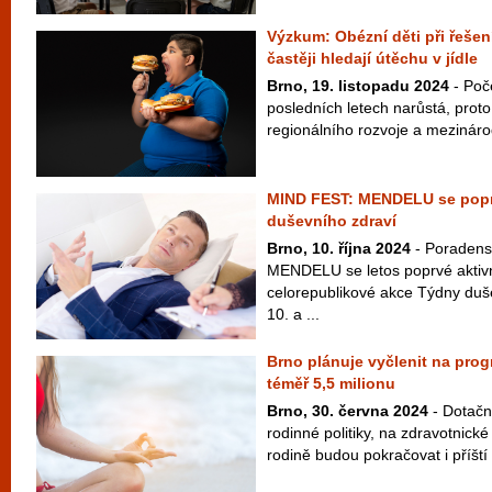
Výzkum: Obézní děti při řešen
častěji hledají útěchu v jídle
Brno, 19. listopadu 2024
- Poč
posledních letech narůstá, prot
regionálního rozvoje a mezinárod
MIND FEST: MENDELU se popr
duševního zdraví
Brno, 10. října 2024
- Poradens
MENDELU se letos poprvé aktivn
celorepublikové akce Týdny duše
10. a ...
Brno plánuje vyčlenit na prog
téměř 5,5 milionu
Brno, 30. června 2024
- Dotačn
rodinné politiky, na zdravotnické
rodině budou pokračovat i příští 