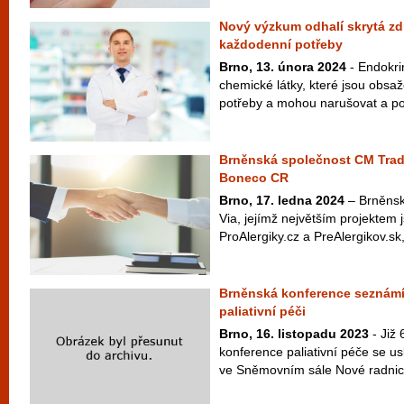
Nový výzkum odhalí skrytá zdr
každodenní potřeby
Brno, 13. února 2024
- Endokrin
chemické látky, které jsou obsa
potřeby a mohou narušovat a po
Brněnská společnost CM Trade
Boneco CR
Brno, 17. ledna 2024
– Brněnsk
Via, jejímž největším projektem 
ProAlergiky.cz a PreAlergikov.sk,
Brněnská konference seznámí 
paliativní péči
Brno, 16. listopadu 2023
- Již 
konference paliativní péče se us
ve Sněmovním sále Nové radnice