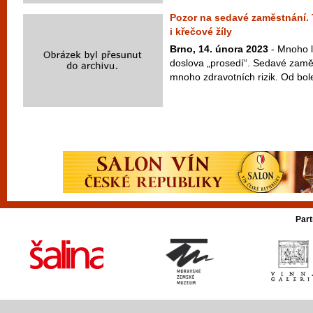
Pozor na sedavé zaměstnání. T
i křečové žíly
Brno, 14. února 2023
- Mnoho l
doslova „prosedí“. Sedavé zamě
mnoho zdravotních rizik. Od bol
Part