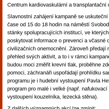
Centrum kardiovaskulární a transplantační c
Slavnostní zahájení kampaně se uskuteční 
čase od 15 do 18 hodin na náměstí Svobod
stánky spolupracujících institucí, ve kterýc
poskytovat informace o prevenci a včasné 
civilizačních onemocnění. Zároveň předají
přehled svých aktivit, a to i v rámci kampan
budou moci změřit krevní tlak, proběhne zd
pomoci, záchranáři uspořádají prohlídku sa
programu je i hudební vystoupení Pavla H
program pro malé i velké (např. nafukovací
vystoupení kouzelníka, lezecká stěna).
Z dalších významných akcí lze zmínit: