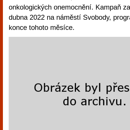
vyzkoušet různé kasinové hry. V neustál
onkologických onemocnění. Kampaň zač
metropoli naleznete širokou nabídku her o
dubna 2022 na náměstí Svobody, progr
po moderní automaty jak pro pravidelné n
konce tohoto měsíce.
příležitostné hráče. V...