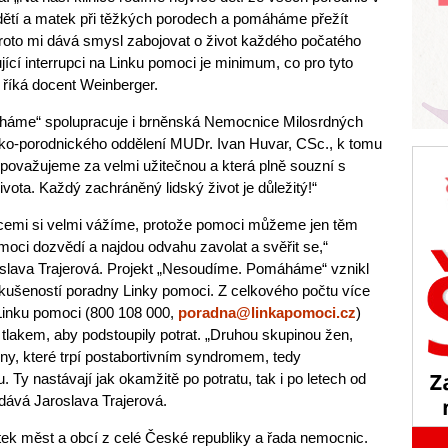
dětí a matek při těžkých porodech a pomáháme přežít
oto mi dává smysl zabojovat o život každého počatého
ící interrupci na Linku pomoci je minimum, co pro tyto
 říká docent Weinberger.
áme“ spolupracuje i brněnská Nemocnice Milosrdných
icko-porodnického oddělení MUDr. Ivan Huvar, CSc., k tomu
rou považujeme za velmi užitečnou a která plně souzní s
ivota. Každý zachráněný lidský život je důležitý!“
cemi si velmi vážíme, protože pomoci můžeme jen těm
moci dozvědí a najdou odvahu zavolat a svěřit se,“
oslava Trajerová. Projekt „Nesoudíme. Pomáháme“ vznikl
zkušeností poradny Linky pomoci. Z celkového počtu více
 Linku pomoci (800 108 000,
poradna@linkapomoci.cz
)
d tlakem, aby podstoupily potrat. „Druhou skupinou žen,
eny, které trpí postabortivním syndromem, tedy
 Ty nastávají jak okamžitě po potratu, tak i po letech od
dává Jaroslava Trajerová.
sítek měst a obcí z celé České republiky a řada nemocnic.