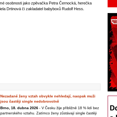
ámé osobnosti jako zpěvačka Petra Černocká, herečka
iela Drtinová či zakladatel babyboxů Rudolf Hess.
Nezadané ženy vztah obvykle nehledají, naopak muži
jsou častěji single nedobrovolně
Brno, 18. dubna 2026
- V Česku žije přibližně 18 % lidí bez
partnerského vztahu. Zatímco ženy zůstávají single častěji