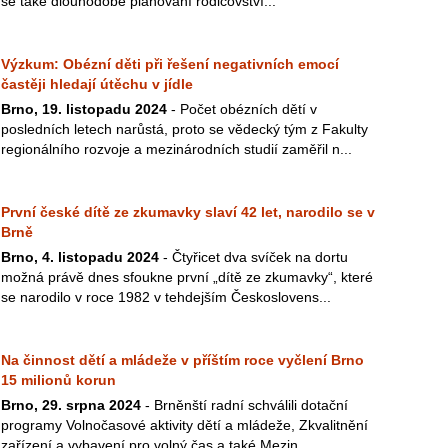
se také dlouhodobé plánování rodičovství...
Výzkum: Obézní děti při řešení negativních emocí
častěji hledají útěchu v jídle
Brno, 19. listopadu 2024
- Počet obézních dětí v
posledních letech narůstá, proto se vědecký tým z Fakulty
regionálního rozvoje a mezinárodních studií zaměřil n...
První české dítě ze zkumavky slaví 42 let, narodilo se v
Brně
Brno, 4. listopadu 2024
- Čtyřicet dva svíček na dortu
možná právě dnes sfoukne první „dítě ze zkumavky“, které
se narodilo v roce 1982 v tehdejším Českoslovens...
Na činnost dětí a mládeže v příštím roce vyčlení Brno
15 milionů korun
Brno, 29. srpna 2024
- Brněnští radní schválili dotační
programy Volnočasové aktivity dětí a mládeže, Zkvalitnění
zařízení a vybavení pro volný čas a také Mezin...