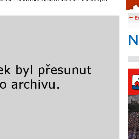
Celý článek...
E