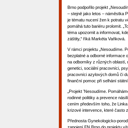
Brno podpořilo projekt „Nesoudí
– stejně jako letos – náměstka
je tématu nucení žen k potratu 
pomáhá tuto bariéru prolomit. „T
téma upozornit a informovat, k
záštity,“ říká Markéta Vaňková.
V rámci projektu „Nesoudíme. P
bezplatné a odborné informace o
na odborníky z různých oblastí,
genetici, sociální pracovníci, ps
pracovníci azylových domů či du
finanční pomoc při selhání státn
„Projekt 'Nesoudíme. Pomáháme'
rodinné politiky a prevence nás
cením především toho, že Linka
krizové intervence, které často za
Přednosta Gynekologicko-porodn
zapojení FN Brno do projektu vít