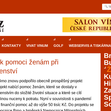
KONTAKTY
VIVAT VINUM
GOLF
WEBSERVIS A TISKÁRNA
B
 k pomoci ženám při
B
Průvodce
kasinovými hrami v Brně: Od
Ž
rulety po video automaty
enství
Ku
Brno je městem známým pro zajímavé památky, skvělé
Brno znovu podpořilo obecně prospěšný projekt
Hi
restaurace, divadla a univerzity. Mimo jiné je ale také
kt nabízí pomoc ženám, které se dostaly v
Za
místem, kde si můžete legálně a bezpečně vyzkoušet
nstvím do složité životní situace a které se cítí
různé kasinové hry. V neustále kvetoucí moravské
S
inou nuceny k potratu. Nyní v souvislosti s pandemií
metropoli naleznete širokou nabídku her od klasické
S
 finanční pomoc až do výše 50 tisíc Kč. Do projektu se
rulety až po moderní automaty jak pro pravidelné
ráče. V...
nemocnice Brno a brněnská Nemocnice Milosrdných