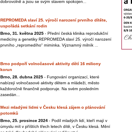
dobrovolně a jsou se svým stavem spokojen...
REPROMEDA slaví 25. výročí narození prvního dítěte,
uspořádá setkání rodin
Brno, 31. května 2025
- Přední česká klinika reprodukční
medicíny a genetiky REPROMEDA slaví 25. výročí narození
prvního „repromedího“ miminka. Významný milník ...
Brno podpoří volnočasové aktivity dětí 16 miliony
korun
Brno, 28. dubna 2025
- Fungování organizací, které
nabízejí volnočasové aktivity dětem a mládeži, město
každoročně finančně podporuje. Na svém posledním
zasedán...
Mezi mladými lidmi v Česku klesá zájem o plánování
potomků
Brno, 25. prosince 2024
- Podíl mladých lidí, kteří mají v
úmyslu mít v příštích třech letech dítě, v Česku klesá. Mění