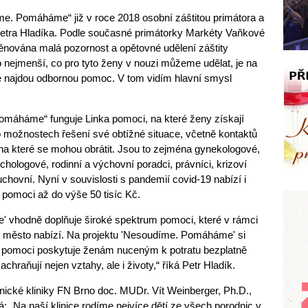
me. Pomáháme“ již v roce 2018 osobní záštitou primátora a
 Petra Hladíka. Podle současné primátorky Markéty Vaňkové
věnována malá pozornost a opětovné udělení záštity
o nejmenší, co pro tyto ženy v nouzi můžeme udělat, je na
de najdou odbornou pomoc. V tom vidím hlavní smysl
omáháme“ funguje Linka pomoci, na které ženy získají
 možnostech řešení své obtížné situace, včetně kontaktů
 na které se mohou obrátit. Jsou to zejména gynekologové,
ychologové, rodinní a výchovní poradci, právníci, krizoví
chovní. Nyní v souvislosti s pandemií covid-19 nabízí i
í pomoci až do výše 50 tisíc Kč.
 vhodně doplňuje široké spektrum pomoci, které v rámci
ilí město nabízí. Na projektu 'Nesoudíme. Pomáháme' si
 pomoci poskytuje ženám nuceným k potratu bezplatně
chraňují nejen vztahy, ale i životy,“ říká Petr Hladík.
ické kliniky FN Brno doc. MUDr. Vít Weinberger, Ph.D.,
á: „Na naší klinice rodíme nejvíce dětí ze všech porodnic v