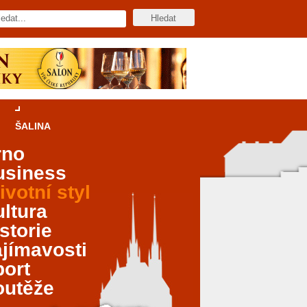
ŠALINA
rno
usiness
ivotní styl
ltura
storie
jímavosti
port
outěže