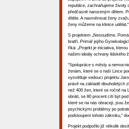
republice, zachraňujeme životy 
předčasně narozeným dětem. Pr
dítěte. A nasměrovat ženy zvažuj
ženy můžeme na klinice udělat,“
S projektem „Nesoudíme. Pomáh
bratří. Primář jejího Gynekolog
říká: „Projekt je iniciativa, kte
našimi ideály ochrany lidského ž
“Spolupráce s městy a nemocni
ženám, které se o naší Lince po
vysvětluje vedoucí projektu Jar
právě na základě dlouholetých 
než 400 žen, které se ročně na
obrátí, se 80 procent cítí být po
které se na nás obracejí, jsou ž
psychickými problémy po potratu.
podstoupení tohoto zákroku,“ do
Projekt podpořilo již několik de