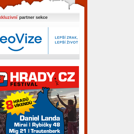
xkluzivní
partner sekce