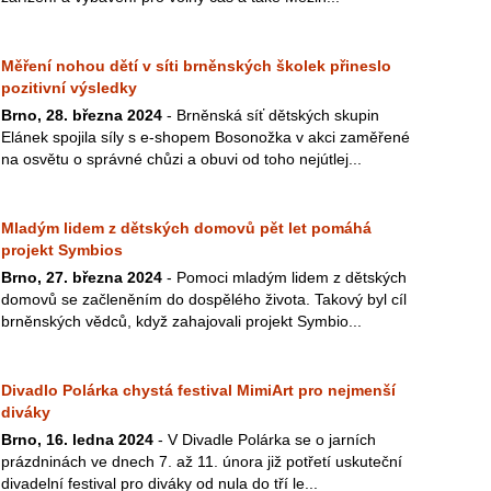
Měření nohou dětí v síti brněnských školek přineslo
pozitivní výsledky
Brno, 28. března 2024
- Brněnská síť dětských skupin
Elánek spojila síly s e-shopem Bosonožka v akci zaměřené
na osvětu o správné chůzi a obuvi od toho nejútlej...
Mladým lidem z dětských domovů pět let pomáhá
projekt Symbios
Brno, 27. března 2024
- Pomoci mladým lidem z dětských
domovů se začleněním do dospělého života. Takový byl cíl
brněnských vědců, když zahajovali projekt Symbio...
Divadlo Polárka chystá festival MimiArt pro nejmenší
diváky
Brno, 16. ledna 2024
- V Divadle Polárka se o jarních
prázdninách ve dnech 7. až 11. února již potřetí uskuteční
divadelní festival pro diváky od nula do tří le...