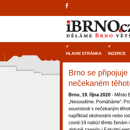
HLAVNÍ STRÁNKA
INZERCE
Brno se připojuje
nečekaném těhot
Brno, 19. října 2020
- Město 
„Nesoudíme. Pomáháme“. Proje
souvislosti s nečekaným těhote
například okolnostmi nebo rod
covid-19 nabízí těmto ženám i
návštěvníky, tak pro příležitostné h
aktivně zapojily i Fakultní 