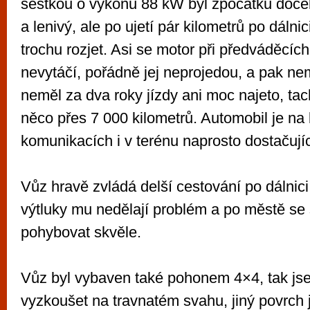
šestkou o výkonu 88 kW byl zpočátku doce
a lenivý, ale po ujetí pár kilometrů po dálnic
trochu rozjet. Asi se motor při předváděcíc
nevytáčí, pořádně jej neprojedou, a pak ne
neměl za dva roky jízdy ani moc najeto, ta
něco přes 7 000 kilometrů. Automobil je na
komunikacích i v terénu naprosto dostačujíc
Vůz hravě zvládá delší cestování po dálnici
výtluky mu nedělají problém a po městě se
pohybovat skvěle.
Vůz byl vybaven také pohonem 4×4, tak jse
vyzkoušet na travnatém svahu, jiný povrch