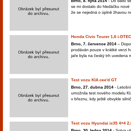
Brno, 8. října 2014
- Do další s
se mi dostalo do hledáčku nové 
že se nejedná o úplně žhavou no
Honda Civic Tourer 1,6 i-DTEC.
Brno, 7. července 2014
– Dopos
prodáván pouze v krátké verzi 
jaře byla na český trh uvedena n
Test vozu KIA cee'd GT
Brno, 27. dubna 2014
- Letošní
umožnila test nového modelu KIA 
v březnu, kdy ještě obvykle silničá
Test vozu Hyundai ix35 4×4 2
Brno, 30. ledna 2014
- Sotva ub