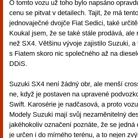
O tomto vozu už toho bylo napsáno opravd
cenu se pitvat v detailech. Tajit, že má ten
jednovaječné dvojče Fiat Sedici, také urči
Koukal jsem, že se také stále prodává, ale
než SX4. Většinu vývoje zajistilo Suzuki, a
s Fiatem skoro nic společného až na diesel
DDiS.
Suzuki SX4 není žádný obr, ale menší cros
ne, když je postaven na upravené podvozk
Swift. Karosérie je nadčasová, a proto vozu 
Modely Suzuki mají svůj nezaměnitelný des
jakéhokoliv označení poznáte, že se jedná 
je určen i do mírného terénu, a to nejen z