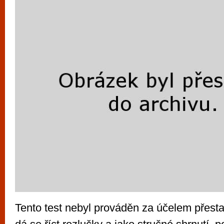
vyzkoušet různé kasinové hry. V neustál
metropoli naleznete širokou nabídku her o
po moderní automaty jak pro pravidelné n
příležitostné hráče. V...
Tento test nebyl prováděn za účelem přesta