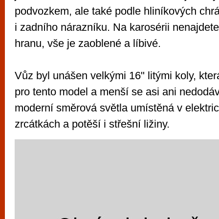
podvozkem, ale také podle hliníkových chr
i zadního nárazníku. Na karosérii nenajdet
hranu, vše je zaoblené a líbivé.
Vůz byl unášen velkými 16" litými koly, kte
pro tento model a menší se asi ani nedodáv
moderní směrová světla umístěná v elektric
zrcátkách a potěší i střešní ližiny.