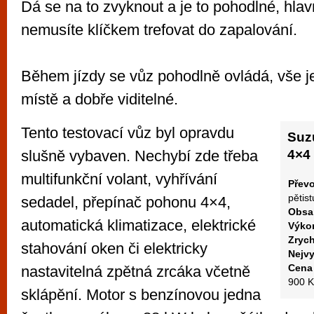
Dá se na to zvyknout a je to pohodlné, hla
nemusíte klíčkem trefovat do zapalování.
Během jízdy se vůz pohodlně ovládá, vše 
místě a dobře viditelné.
Tento testovací vůz byl opravdu
Suz
slušně vybaven. Nechybí zde třeba
4×4
multifunkční volant, vyhřívání
Přev
pětis
sedadel, přepínač pohonu 4×4,
Obsa
automatická klimatizace, elektrické
Výko
Zrych
stahování oken či elektricky
Nejvy
Cena
nastavitelná zpětná zrcáka včetně
900 K
sklápění. Motor s benzínovou jedna