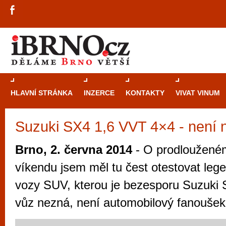
HLAVNÍ STRÁNKA
INZERCE
KONTAKTY
VIVAT VINUM
Suzuki SX4 1,6 VVT 4×4 - není 
Průvodce
kasi
Brně: Od rulet
Brno, 2. června 2014
- O prodloužené
automaty
víkendu jsem měl tu čest otestovat le
Brno je měs
vozy SUV, kterou je bezesporu Suzuki 
zajímavé p
vůz nezná, není automobilový fanoušek
restaurace, div
Mimo jiné je ale také místem, kde si můžet