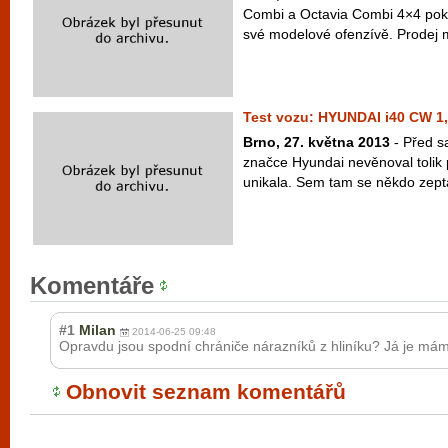
Combi a Octavia Combi 4×4 po
své modelové ofenzívě. Prodej m
Test vozu: HYUNDAI i40 CW 1
Brno, 27. května 2013
- Před s
značce Hyundai nevěnoval tolik 
unikala. Sem tam se někdo zeptá
Komentáře
#1
Milan
2014-06-25 09:48
Opravdu jsou spodní chrániče nárazníků z hliníku? Já je mám
Obnovit seznam komentářů