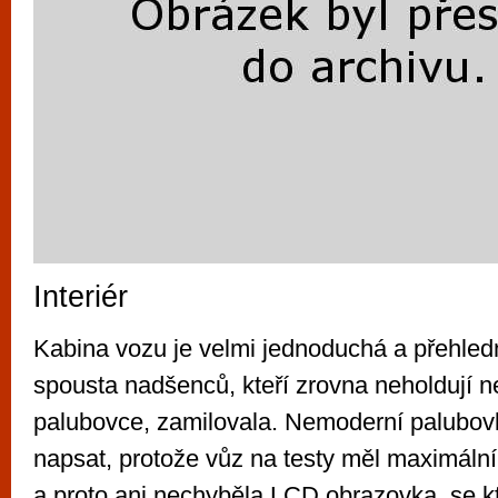
Interiér
Kabina vozu je velmi jednoduchá a přehledná
spousta nadšenců, kteří zrovna neholdují 
palubovce, zamilovala. Nemoderní palubo
napsat, protože vůz na testy měl maximáln
a proto ani nechyběla LCD obrazovka, se k