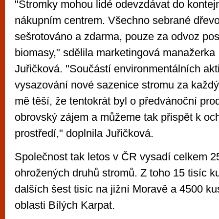
"Stromky mohou lidé odevzdávat do kontej
nákupním centrem. Všechno sebrané dřevo
sešrotováno a zdarma, pouze za odvoz pos
biomasy," sdělila marketingová manažerka
Juřičková. "Součástí environmentálních akti
vysazování nové sazenice stromu za každý
mě těší, že tentokrát byl o předvánoční pro
obrovský zájem a můžeme tak přispět k och
prostředí," doplnila Juřičková.
Společnost tak letos v ČR vysadí celkem 2
ohrožených druhů stromů. Z toho 15 tisíc k
dalších šest tisíc na jižní Moravě a 4500 k
oblasti Bílých Karpat.