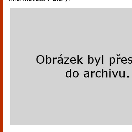
vyzkoušet různé kasinové hry. V neustál
metropoli naleznete širokou nabídku her o
po moderní automaty jak pro pravidelné n
příležitostné hráče. V...