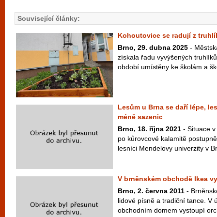
Související články:
Kohoutovice se radují z truhl
Brno, 29. dubna 2025
- Městsk
získala řadu vyvýšených truhlíků
období umístěny ke školám a šk
Lesům u Brna se daří lépe, les
méně sazenic
Brno, 18. října 2021
- Situace v
po kůrovcové kalamitě postupně s
lesníci Mendelovy univerzity v Br
V brněnském obchodě Ikea vy
Brno, 2. června 2011
- Brněnsk
lidové písně a tradiční tance. V
obchodním domem vystoupí orche