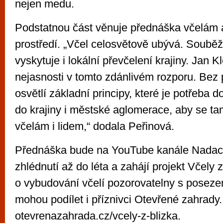
nejen medu.
Podstatnou část věnuje přednáška včelám 
prostředí. „Včel celosvětově ubývá. Souběž
vyskytuje i lokální převčelení krajiny. Jan K
nejasnosti v tomto zdánlivém rozporu. Bez 
osvětlí základní principy, které je potřeba d
do krajiny i městské aglomerace, aby se ta
včelám i lidem,“ dodala Peřinová.
Přednáška bude na YouTube kanále Nadace
zhlédnutí až do léta a zahájí projekt Včely 
o vybudování včelí pozorovatelny s poseze
mohou podílet i příznivci Otevřené zahrady.
otevrenazahrada.cz/vcely-z-blizka.