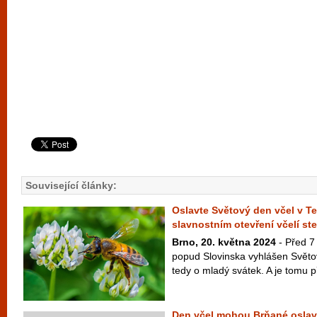
Související články:
Oslavte Světový den včel v T
slavnostním otevření včelí st
Brno, 20. května 2024
- Před 7 
popud Slovinska vyhlášen Svět
tedy o mladý svátek. A je tomu př
Den včel mohou Brňané oslav