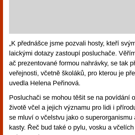
„K přednášce jsme pozvali hosty, kteří svým
laickými dotazy zastoupí posluchače. Věřím
ač prezentované formou nahrávky, se tak při
veřejnosti, včetně školáků, pro kterou je p
uvedla Helena Peřinová.
Posluchači se mohou těšit se na povídání o
životě včel a jejich významu pro lidi i příro
se mluví o včelstvu jako o superorganismu a
kasty. Řeč bud také o pylu, vosku a včelích