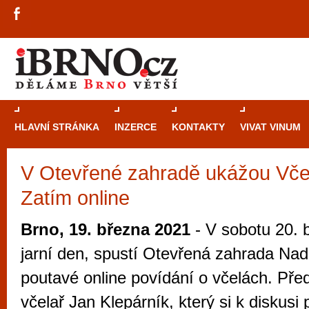
HLAVNÍ STRÁNKA
INZERCE
KONTAKTY
VIVAT VINUM
V Otevřené zahradě ukážou Včel
Průvodce
kasi
Zatím online
Brně: Od rulet
automaty
Brno, 19. března 2021
- V sobotu 20. b
Brno je měs
jarní den, spustí Otevřená zahrada Nad
zajímavé p
poutavé online povídání o včelách. Pře
restaurace, div
včelař Jan Klepárník, který si k diskusi 
Mimo jiné je ale také místem, kde si můžet