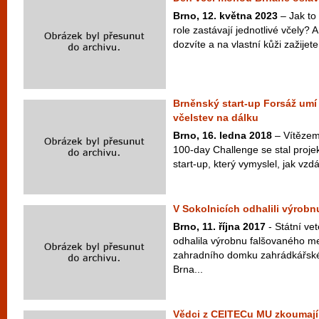
Brno, 12. května 2023
– Jak to
role zastávají jednotlivé včely? 
dozvíte a na vlastní kůži zažijete
Brněnský start-up Forsáž umí
včelstev na dálku
Brno, 16. ledna 2018
– Vítězem
100-day Challenge se stal proje
start-up, který vymyslel, jak vzd
V Sokolnicích odhalili výrob
Brno, 11. října 2017
- Státní ve
odhalila výrobnu falšovaného m
zahradního domku zahrádkářské 
Brna...
Vědci z CEITECu MU zkoumají,