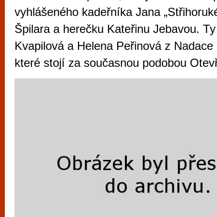
vyzkoušet různé kasinové hry. V neustál
vyhlášeného kadeřníka Jana „Střihoru
metropoli naleznete širokou nabídku her o
Špilara a herečku Kateřinu Jebavou. Ty
po moderní automaty jak pro pravidelné n
Kvapilová a Helena Peřinová z Nadace 
příležitostné hráče. V...
které stojí za současnou podobou Otev