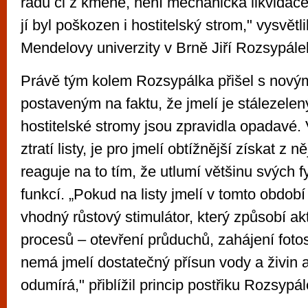
řádů či z kmene, není mechanická likvidac
jí byl poškozen i hostitelský strom," vysvětli
Mendelovy univerzity v Brně Jiří Rozsypále
Právě tým kolem Rozsypálka přišel s nový
postaveným na faktu, že jmelí je stálezelen
hostitelské stromy jsou zpravidla opadavé.
ztratí listy, je pro jmelí obtížnější získat z n
reaguje na to tím, že utlumí většinu svých f
funkcí. „Pokud na listy jmelí v tomto obdob
vhodný růstový stimulátor, který způsobí akt
procesů – otevření průduchů, zahájení foto
nemá jmelí dostatečný přísun vody a živin 
odumírá," přiblížil princip postřiku Rozsypál