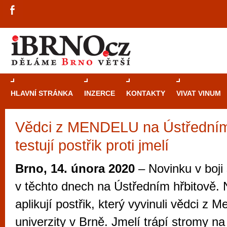
HLAVNÍ STRÁNKA
INZERCE
KONTAKTY
VIVAT VINUM
Vědci z MENDELU na Ústředním
Průvodce
kasi
testují postřik proti jmelí
Brně: Od rulet
automaty
Brno, 14. února 2020
– Novinku v boji
Brno je měs
v těchto dnech na Ústředním hřbitově. 
zajímavé p
aplikují postřik, který vyvinuli vědci z 
restaurace, div
univerzity v Brně. Jmelí trápí stromy n
Mimo jiné je ale také místem, kde si můžet