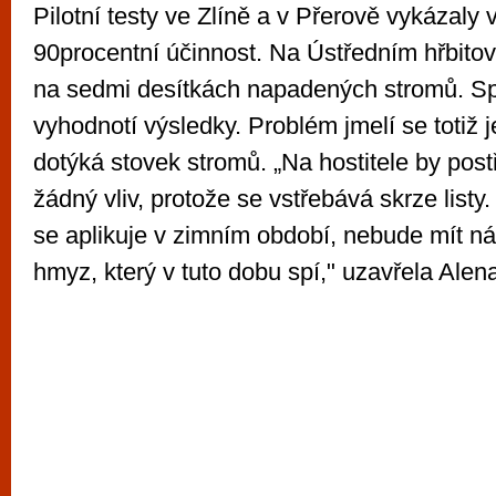
Pilotní testy ve Zlíně a v Přerově vykázaly 
90procentní účinnost. Na Ústředním hřbitov
na sedmi desítkách napadených stromů. Sp
vyhodnotí výsledky. Problém jmelí se totiž j
dotýká stovek stromů. „Na hostitele by post
žádný vliv, protože se vstřebává skrze listy
se aplikuje v zimním období, nebude mít ná
hmyz, který v tuto dobu spí," uzavřela Alen