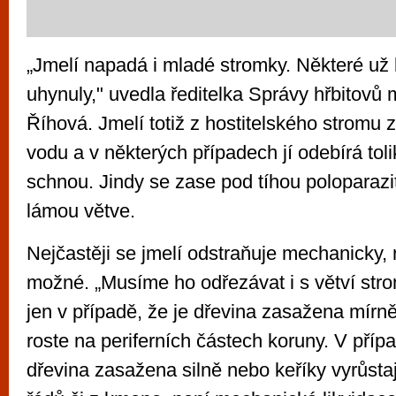
„Jmelí napadá i mladé stromky. Některé už 
uhynuly," uvedla ředitelka Správy hřbitovů
Říhová. Jmelí totiž z hostitelského stromu
vodu a v některých případech jí odebírá toli
schnou. Jindy se zase pod tíhou poloparazit
lámou větve.
Nejčastěji se jmelí odstraňuje mechanicky, 
možné. „Musíme ho odřezávat i s větví stro
jen v případě, že je dřevina zasažena mírně
roste na periferních částech koruny. V příp
dřevina zasažena silně nebo keříky vyrůstají