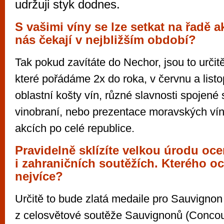
udržuji styk dodnes.
S vašimi víny se lze setkat na řadě ak
nás čekají v nejbližším období?
Tak pokud zavítáte do Nechor, jsou to určit
které pořádáme 2x do roka, v červnu a list
oblastní košty vín, různé slavnosti spojené 
vinobraní, nebo prezentace moravských ví
akcích po celé republice.
Pravidelně sklízíte velkou úrodu oc
i zahraničních soutěžích. Kterého oc
nejvíce?
Určitě to bude zlatá medaile pro Sauvigno
z celosvětové soutěže Sauvignonů (Concou