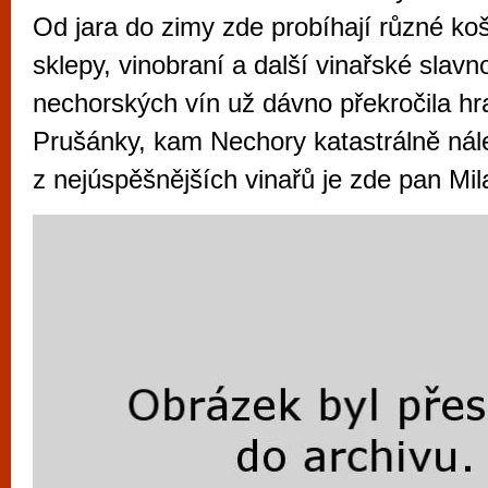
vyzkoušet různé kasinové hry. V neustál
Od jara do zimy zde probíhají různé koš
metropoli naleznete širokou nabídku her o
sklepy, vinobraní a další vinařské slavn
po moderní automaty jak pro pravidelné n
nechorských vín už dávno překročila hr
příležitostné hráče. V...
Prušánky, kam Nechory katastrálně nál
z nejúspěšnějších vinařů je zde pan Mil