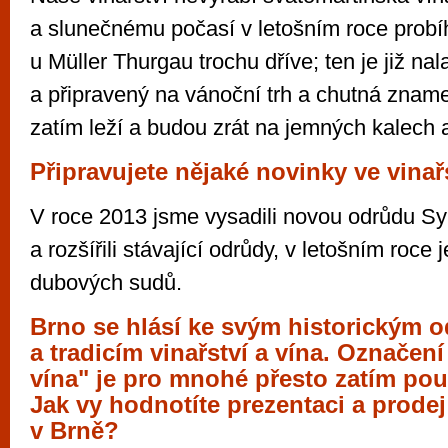
a slunečnému počasí v letošním roce probíh
u Müller Thurgau trochu dříve; ten je již na
a připravený na vánoční trh a chutná zname
zatím leží a budou zrát na jemných kalech a
Připravujete nějaké novinky ve vinař
V roce 2013 jsme vysadili novou odrůdu S
a rozšířili stávající odrůdy, v letošním roce
dubových sudů.
Brno se hlásí ke svým historickým 
a tradicím vinařství a vína. Označen
vína" je pro mnohé přesto zatím po
Jak vy hodnotíte prezentaci a prodej
v Brně?