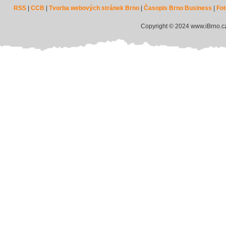
RSS
|
CCB
|
Tvorba webových stránek Brno
|
Časopis Brno Business
|
Fot
Copyright © 2024 www.iBrno.c