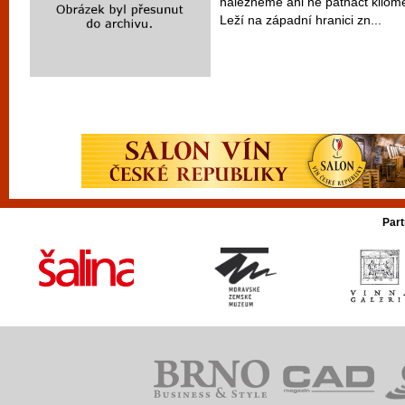
nalezneme ani ne patnáct kilom
Leží na západní hranici zn...
Part