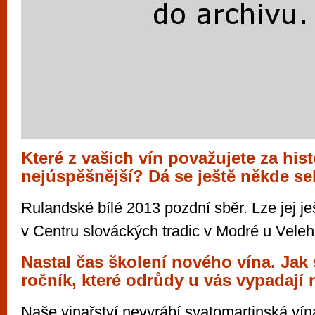
Které z vašich vín považujete za hist
nejúspěšnější? Dá se ještě někde s
Rulandské bílé 2013 pozdní sběr. Lze jej je
v Centru slováckých tradic v Modré u Veleh
Nastal čas školení nového vína. Jak 
ročník, které odrůdy u vás vypadají 
Naše vinařství nevyrábí svatomartinská vín