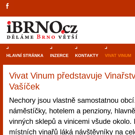
HLAVNÍ STRÁNKA
INZERCE
KONTAKTY
VIVAT VINUM
Vivat Vinum představuje Vinařstv
Průvodce
kasi
Vašíček
Brně: Od rulet
automaty
Nechory jsou vlastně samostatnou obcí.
Brno je měs
náměstíčky, hotelem a penziony, hlavně
zajímavé p
vinných sklepů a vinicemi všude okolo.
restaurace, div
místních vinařů láká návštěvníky na cel
Mimo jiné je ale také místem, kde si můžet