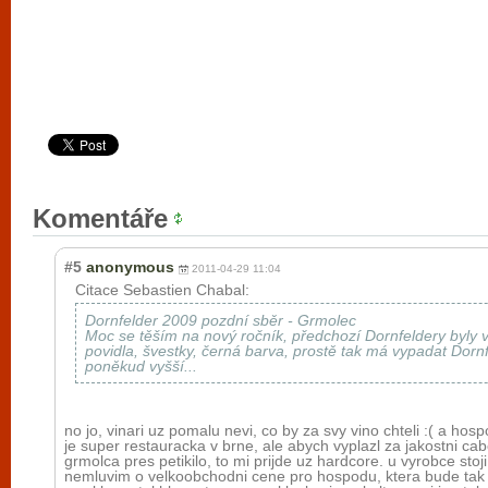
Komentáře
#5
anonymous
2011-04-29 11:04
Citace Sebastien Chabal:
Dornfelder 2009 pozdní sběr - Grmolec
Moc se těším na nový ročník, předchozí Dornfeldery byly 
povidla, švestky, černá barva, prostě tak má vypadat Dornf
poněkud vyšší...
no jo, vinari uz pomalu nevi, co by za svy vino chteli :( a ho
je super restauracka v brne, ale abych vyplazl za jakostni c
grmolca pres petikilo, to mi prijde uz hardcore. u vyrobce stoj
nemluvim o velkoobchodni cene pro hospodu, ktera bude tak o