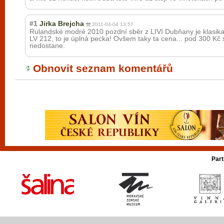
#1
Jirka Brejcha
2011-04-04 13:57
Rulandské modré 2010 pozdní sběr z LIVI Dubňany je klasika kl
LV 212, to je úplná pecka! Ovšem taky ta cena... pod 300 Kč
nedostane.
Obnovit seznam komentářů
Part