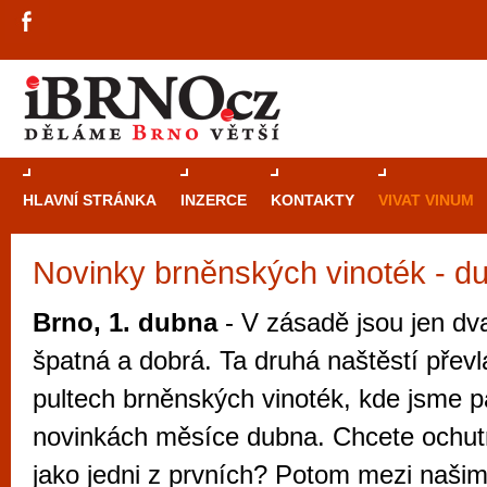
HLAVNÍ STRÁNKA
INZERCE
KONTAKTY
VIVAT VINUM
Novinky brněnských vinoték - d
Průvodce
kasi
Brně: Od rulet
Brno, 1. dubna
- V zásadě jsou jen dva
automaty
špatná a dobrá. Ta druhá naštěstí převl
Brno je měs
pultech brněnských vinoték, kde jsme pá
zajímavé p
novinkách měsíce dubna. Chcete ochut
restaurace, div
jako jedni z prvních? Potom mezi našimi
Mimo jiné je ale také místem, kde si můžet