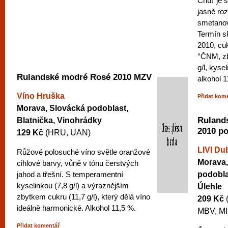
Chuť je s
jasně ro
smetanov
Termín sk
2010, cu
°ČNM, zb
g/l, kysel
Rulandské modré Rosé 2010 MZV
alkohol 1
Víno Hruška
Přidat kom
Morava, Slovácká podoblast,
Ruland
Blatnička, Vinohrádky
2010 po
129 Kč
(HRU, UAN)
LIVI D
Růžové polosuché víno světle oranžové
Morava,
cihlové barvy, vůně v tónu čerstvých
jahod a třešní. S temperamentní
podobla
kyselinkou (7,8 g/l) a výraznějším
Úlehle
zbytkem cukru (11,7 g/l), který dělá víno
209 Kč
ideálně harmonické. Alkohol 11,5 %.
MBV, MI
Přidat komentář