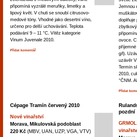
připomíná vyzrálé meruňky, limetky a
Jemnou 
lipový květ. V chuti se snoubí citrusovo-
muškátov
medové tóny. Vhodné jako desertní víno,
doplňuje
určeno pro delší uchovávání. Teplota
zbytkový 
podávání 9 – 11 °C. Vítěz kategorie
připomín
Vinum Juvenale 2010.
ovoce. C
příjemné 
Přidat komentář
g/l). Uzá
uzávěr 
Termín sk
2010, cu
°ČNM. Al
Přidat kom
Cépage Tramín červený 2010
Ruland
pozdní 
Nové vinařství
GRMOLE
Morava, Mikulovská podoblast
vinařstv
220 Kč
(MBV, UAN, UZP, VGA, VTV)