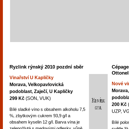
Ryzlink rýnský 2010 pozdní sběr
Cépage
Ottonel
Vinařství U Kapličky
Nové vi
Morava, Velkopavlovická
Morava,
podoblast, Zaječí, U Kapličky
podobla
299 Kč
(SON, VUK)
200 Kč
Bílé sladké víno s obsahem alkoholu 7,5
UZP, VG
%, zbytkovým cukrem 93,9 g/l a
obsahem kyselin 12 g/l. Barva vína je
Bílé polo
zelenožlutá s medovými odlesky, vůně
světle žl