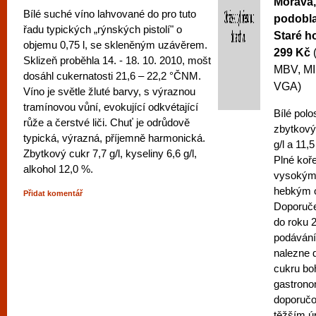
Morava,
Bílé suché víno lahvované do pro tuto
podobla
řadu typických „rýnských pistolí" o
Staré h
objemu 0,75 l, se skleněným uzávěrem.
299 Kč
Sklizeň proběhla 14. - 18. 10. 2010, mošt
MBV, MI
dosáhl cukernatosti 21,6 – 22,2 °ČNM.
VGA)
Víno je světle žluté barvy, s výraznou
tramínovou vůní, evokující odkvétající
Bílé polo
růže a čerstvé liči. Chuť je odrůdově
zbytkov
typická, výrazná, příjemně harmonická.
g/l a 11,
Zbytkový cukr 7,7 g/l, kyseliny 6,6 g/l,
Plné koře
alkohol 12,0 %.
vysokým
hebkým 
Přidat komentář
Doporuče
do roku 2
podávání
nalezne 
cukru boh
gastronom
doporučo
těžším 