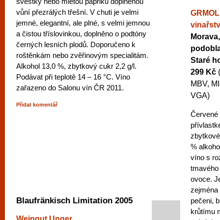
švestky nebo mletou papriku doplněnou
vůní přezrálých třešní. V chuti je velmi
GRMOLE
jemné, elegantní, ale plné, s velmi jemnou
vinařstv
a čistou tříslovinkou, doplněno o podtóny
Morava,
černých lesních plodů. Doporučeno k
podobla
roštěnkám nebo zvěřinovým specialitám.
Staré h
Alkohol 13,0 %, zbytkový cukr 2,2 g/l.
299 Kč
Podávat při teplotě 14 – 16 °C. Víno
MBV, MI
zařazeno do Salonu vín ČR 2011.
VGA)
Přidat komentář
Červené 
přívlastk
zbytkové
% alkoho
víno s r
tmavého 
ovoce. J
zejména 
Blaufränkisch Limitation 2005
pečeni, 
krůtímu 
Weingut Unger