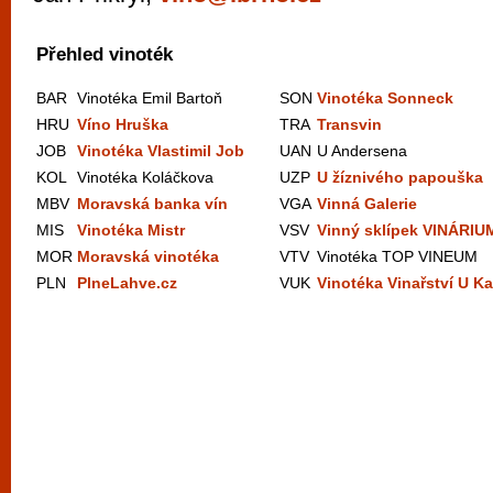
Přehled vinoték
BAR
Vinotéka Emil Bartoň
SON
Vinotéka Sonneck
HRU
Víno Hruška
TRA
Transvin
JOB
Vinotéka Vlastimil Job
UAN
U Andersena
KOL
Vinotéka Koláčkova
UZP
U žíznivého papouška
MBV
Moravská banka vín
VGA
Vinná Galerie
MIS
Vinotéka Mistr
VSV
Vinný sklípek VINÁRIU
MOR
Moravská vinotéka
VTV
Vinotéka TOP VINEUM
PLN
PlneLahve.cz
VUK
Vinotéka Vinařství U Ka