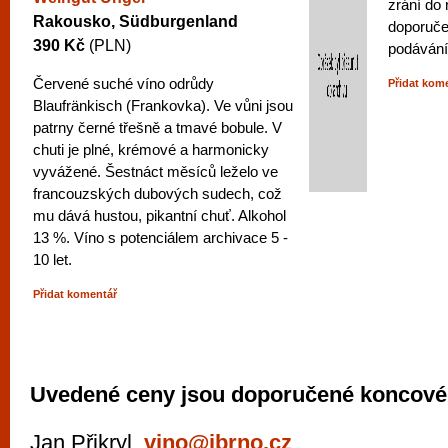
zrání do 
Rakousko, Südburgenland
doporuče
390 Kč
(PLN)
podávání
Červené suché víno odrůdy
Přidat kom
Blaufränkisch (Frankovka). Ve vůni jsou
patrny černé třešně a tmavé bobule. V
chuti je plné, krémové a harmonicky
vyvážené. Šestnáct měsíců leželo ve
francouzských dubových sudech, což
mu dává hustou, pikantní chuť. Alkohol
13 %. Víno s potenciálem archivace 5 -
10 let.
Přidat komentář
Uvedené ceny jsou doporučené koncové
Jan Přikryl,
vino@ibrno.cz