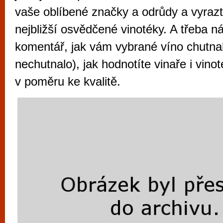
vyzkoušet různé kasinové hry. V neustál
vaše oblíbené značky a odrůdy a vyrazt
metropoli naleznete širokou nabídku her o
nejbližší osvědčené vinotéky. A třeba n
po moderní automaty jak pro pravidelné n
komentář, jak vám vybrané víno chutnal
příležitostné hráče. V...
nechutnalo), jak hodnotíte vinaře i vino
v poměru ke kvalitě.