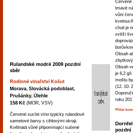
Červené 
tmavě ru
vůní čer
kvetoucí
chuti je 
svěží šv
doprováz
borůvkov
Obsah al
zbytkový 
Rulandské modré 2009 pozdní
Obsah ve
sběr
je 6,2 g/
moštu by
Rodinné vinařství Košut
(12. 10. 
Morava, Slovácká podoblast,
Doporuče
Prušánky, Úlehle
roku 201
158 Kč
(MOR, VSV)
Přidat kom
Červené suché víno typicky rulandové
sametové barvy s cihlovými okraji.
Dornfel
Květnatá vůně připomínající sušené
pozdní 