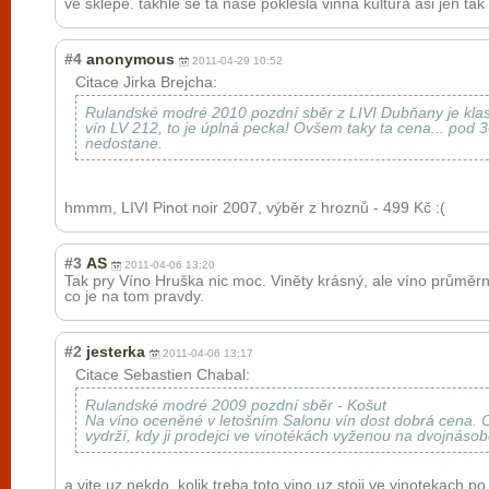
ve sklepe. takhle se ta nase poklesla vinna kultura asi jen tak
#4
anonymous
2011-04-29 10:52
Citace Jirka Brejcha:
Rulandské modré 2010 pozdní sběr z LIVI Dubňany je klasik
vín LV 212, to je úplná pecka! Ovšem taky ta cena... pod 
nedostane.
hmmm, LIVI Pinot noir 2007, výběr z hroznů - 499 Kč :(
#3
AS
2011-04-06 13:20
Tak pry Víno Hruška nic moc. Viněty krásný, ale víno průměr
co je na tom pravdy.
#2
jesterka
2011-04-06 13:17
Citace Sebastien Chabal:
Rulandské modré 2009 pozdní sběr - Košut
Na víno oceněné v letošním Salonu vín dost dobrá cena. O
vydrží, kdy ji prodejci ve vinotékách vyženou na dvojnáso
a vite uz nekdo, kolik treba toto vino uz stoji ve vinotekach p