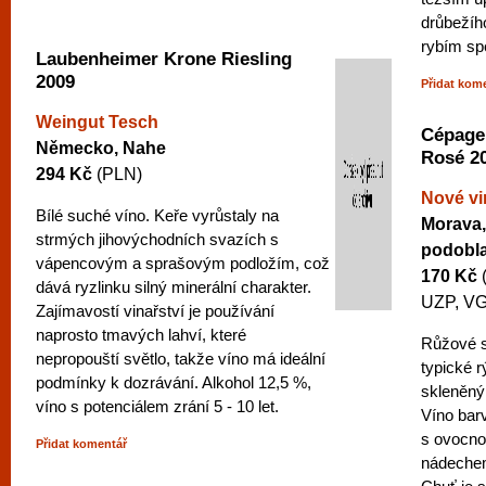
drůbežíh
rybím spe
Laubenheimer Krone Riesling
2009
Přidat kom
Weingut Tesch
Cépage
Německo, Nahe
Rosé 2
294 Kč
(PLN)
Nové vi
Bílé suché víno. Keře vyrůstaly na
Morava,
strmých jihovýchodních svazích s
podobla
vápencovým a sprašovým podložím, což
170 Kč
dává ryzlinku silný minerální charakter.
UZP, VG
Zajímavostí vinařství je používání
naprosto tmavých lahví, které
Růžové s
nepropouští světlo, takže víno má ideální
typické r
podmínky k dozrávání. Alkohol 12,5 %,
skleněn
víno s potenciálem zrání 5 - 10 let.
Víno bar
s ovocno
Přidat komentář
nádechem