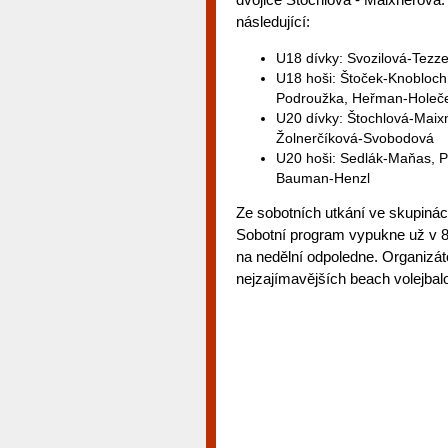
následující:
U18 dívky: Svozilová-Tezze
U18 hoši: Štoček-Knobloch
Podroužka, Heřman-Holeč
U20 dívky: Štochlová-Maix
Žolnerčíková-Svobodová
U20 hoši: Sedlák-Maňas, P
Bauman-Henzl
Ze sobotních utkání ve skupinác
Sobotní program vypukne už v 8:
na nedělní odpoledne. Organizát
nejzajímavějších beach volejbal