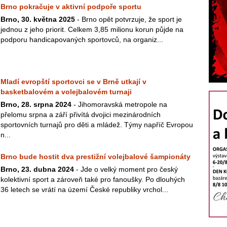
Brno pokračuje v aktivní podpoře sportu
Brno, 30. května 2025
- Brno opět potvrzuje, že sport je
jednou z jeho priorit. Celkem 3,85 milionu korun půjde na
podporu handicapovaných sportovců, na organiz...
Mladí evropští sportovci se v Brně utkají v
basketbalovém a volejbalovém turnaji
Brno, 28. srpna 2024
- Jihomoravská metropole na
přelomu srpna a září přivítá dvojici mezinárodních
sportovních turnajů pro děti a mládež. Týmy napříč Evropou
n...
Brno bude hostit dva prestižní volejbalové šampionáty
Brno, 23. dubna 2024
- Jde o velký moment pro český
kolektivní sport a zároveň také pro fanoušky. Po dlouhých
36 letech se vrátí na území České republiky vrchol...