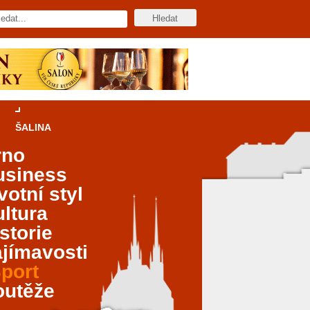
ŠALINA
rno
usiness
votní styl
ltura
storie
jímavosti
port
outěže