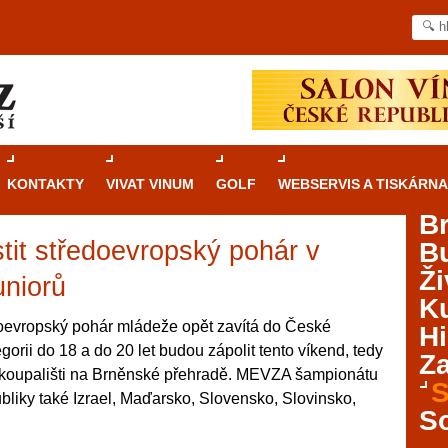
KONTAKTY
VIVAT VINUM
GOLF
WEBSERVIS A TISKÁRNA
B
tit středoevropský pohár v
B
Průvodce
kasinovými hrami v Brně: Od
Ži
rulety po video automaty
uniorů
Ku
Brno je městem známým pro zajímavé památky, skvělé
oevropský pohár mládeže opět zavítá do České
Hi
restaurace, divadla a univerzity. Mimo jiné je ale také
egorii do 18 a do 20 let budou zápolit tento víkend, tedy
Za
místem, kde si můžete legálně a bezpečně vyzkoušet
 koupališti na Brněnské přehradě. MEVZA šampionátu
různé kasinové hry. V neustále kvetoucí moravské
S
liky také Izrael, Maďarsko, Slovensko, Slovinsko,
metropoli naleznete širokou nabídku her od klasické
S
rulety až po moderní automaty jak pro pravidelné
ráče. V...