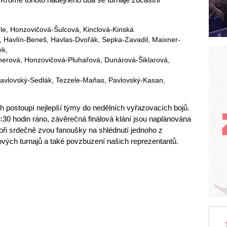
le, Honzovičová-Šulcová, Kinclová-Kinská
, Havlín-Beneš, Havlas-Dvořák, Sepka-Zavadil, Maixner-
ek,
nerová, Honzovičová-Pluhařová, Dunárová-Šiklarová,
avlovský-Sedlák, Tezzele-Maňas, Pavlovský-Kasan,
h postoupí nejlepší týmy do nedělních vyřazovacích bojů.
30 hodin ráno, závěrečná finálová klání jsou naplánována
oři srdečně zvou fanoušky na shlédnutí jednoho z
ových turnajů a také povzbuzení našich reprezentantů.