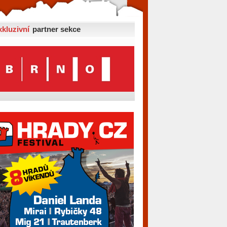
xkluzivní
partner sekce