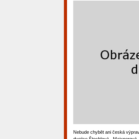
Nebude chybět ani česká výprav
dvojice Štochlová - Maixnerová.