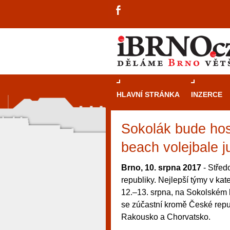
HLAVNÍ STRÁNKA
INZERCE
Sokolák bude hos
beach volejbale j
Brno, 10. srpna 2017
- Střed
republiky. Nejlepší týmy v kat
12.–13. srpna, na Sokolském
se zúčastní kromě České repub
Rakousko a Chorvatsko.
návštěvníky, tak pro příležitostné h