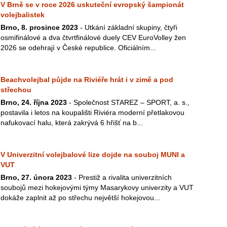
V Brně se v roce 2026 uskuteční evropský šampionát
volejbalistek
Brno, 8. prosince 2023
- Utkání základní skupiny, čtyři
osmifinálové a dva čtvrtfinálové duely CEV EuroVolley žen
2026 se odehrají v České republice. Oficiálním...
Beachvolejbal půjde na Riviéře hrát i v zimě a pod
střechou
Brno, 24. října 2023
- Společnost STAREZ – SPORT, a. s.,
postavila i letos na koupališti Riviéra moderní přetlakovou
nafukovací halu, která zakrývá 6 hřišť na b...
V Univerzitní volejbalové lize dojde na souboj MUNI a
VUT
Brno, 27. února 2023
- Prestiž a rivalita univerzitních
soubojů mezi hokejovými týmy Masarykovy univerzity a VUT
dokáže zaplnit až po střechu největší hokejovou...