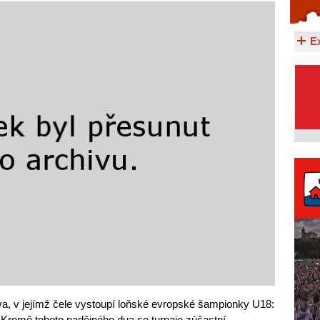
Celý článek...
E
a, v jejímž čele vystoupí loňské evropské šampionky U18:
 Kromě tohoto nadějného dua se turnaje zúčastní